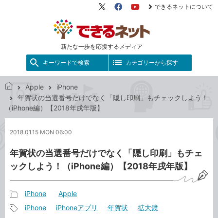
できるネットについて
X（旧
Facebook
YouTube
Twitter）
新たな一歩を応援するメディア
キーワードで検索
カテゴリーから探す
Apple
iPhone
で
年賀状の当選番号だけでなく「隠し印刷」もチェックしよう！
き
（iPhone編）【2018年戌年版】
る
ネ
2018.01.15 MON 06:00
ッ
ト
年賀状の当選番号だけでなく「隠し印刷」もチェ
ックしよう！（iPhone編）【2018年戌年版】
iPhone
Apple
記
iPhone
iPhoneアプリ
年賀状
拡大鏡
事
記