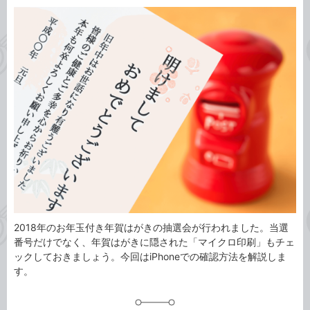
カ
事
テ
タ
ゴ
グ
リ
2018年のお年玉付き年賀はがきの抽選会が行われました。当選
番号だけでなく、年賀はがきに隠された「マイクロ印刷」もチェ
ックしておきましょう。今回はiPhoneでの確認方法を解説しま
す。