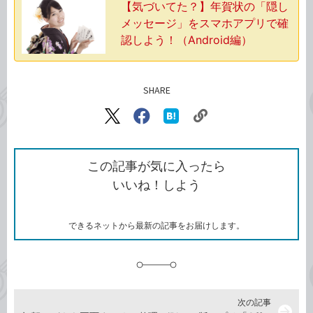
【気づいてた？】年賀状の「隠し
メッセージ」をスマホアプリで確
認しよう！（Android編）
SHARE
記事をシェアする
リ
X（旧
Facebook
は
ン
Twitter）
で
て
ク
で
シ
な
を
シ
ェ
ブ
この記事が気に入ったら
コ
ェ
ア
ッ
いいね！しよう
ピ
ア
ク
ー
マ
ー
ク
できるネットから最新の記事をお届けします。
に
追
加
次の記事
arrow_forward