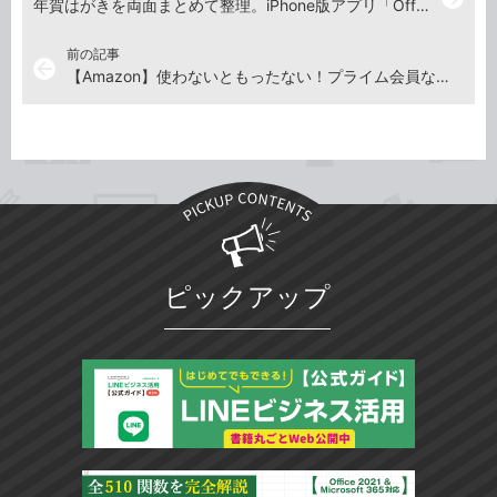
年賀はがきを両面まとめて整理。iPhone版アプリ「Office Lens」でPDF化しよう
前の記事
arrow_back
【Amazon】使わないともったない！プライム会員ならスマホで読み放題「Prime Reading」のはじめかた
ピックアップ