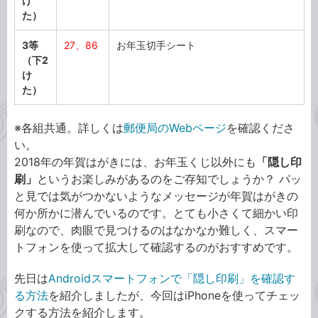
け
手
た）
の
当
3等
27、86
お年玉切手シート
選
（下2
番
け
号
た）
※各組共通。詳しくは
郵便局のWebページ
を確認くださ
い。
2018年の年賀はがきには、お年玉くじ以外にも
「隠し印
刷」
というお楽しみがあるのをご存知でしょうか？ パッ
と見では気がつかないようなメッセージが年賀はがきの
何か所かに潜んでいるのです。とても小さくて細かい印
刷なので、肉眼で見つけるのはなかなか難しく、スマー
トフォンを使って拡大して確認するのがおすすめです。
先日は
Androidスマートフォンで「隠し印刷」を確認す
る方法
を紹介しましたが、今回はiPhoneを使ってチェッ
クする方法を紹介します。