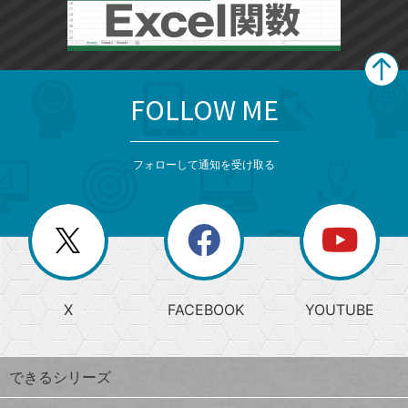
FOLLOW ME
search
format_list_bulleted
検
カ
検
カ
索
テ
メ
ゴ
索
テ
ニ
リ
フォローして通知を受け取る
ゴ
ュ
ー
ー
一
リ
を
覧
閉
を
ー
じ
閉
か
る
じ
る
search
ら
急
X
FACEBOOK
YOUTUBE
探
上
検
昇
索
す
ワ
できるシリーズ
ー
ド