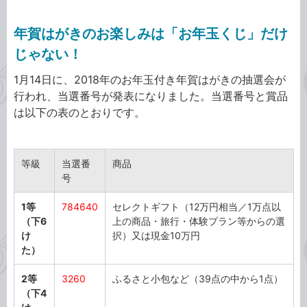
年賀はがきのお楽しみは「お年玉くじ」だけ
じゃない！
1月14日に、2018年のお年玉付き年賀はがきの抽選会が
行われ、当選番号が発表になりました。当選番号と賞品
は以下の表のとおりです。
お
等級
当選番
商品
年
号
玉
付
1等
784640
セレクトギフト（12万円相当／1万点以
き
（下6
上の商品・旅行・体験プラン等からの選
年
け
択）又は現金10万円
賀
た）
は
が
2等
3260
ふるさと小包など（39点の中から1点）
き・
（下4
切