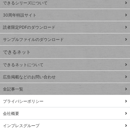
できるシリーズについて
Google
ト
スプレ
ッ
30周年特設サイト
ッドシ
プ
読者限定PDFのダウンロード
ート
ペ
iPhone
ー
サンプルファイルのダウンロード
VLOOKUP
ジ
できるネット
連載
できるネットについて
Excel Q&A
close
閉じ
トイアンナ流仕
広告掲載などのお問い合わせ
る
事術
全記事一覧
PowerAutomate
ではじめる業務
プライバシーポリシー
の完全自動化
会社概要
AI議事録作成術
Windows 11
インプレスグループ