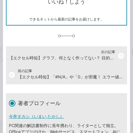
いいね！しよう
ピ
ア
ク
ー
マ
ー
ク
できるネットから最新の記事をお届けします。
に
追
加
次の記事
arrow_forward
【エクセル時短】グラフ、何となく作ってない？ 目的にあったデータの見せ方とグラフの選び方
前の記事
arrow_back
【エクセル時短】「#N/A」や「0」が邪魔！ エラー値や不要な数値を消すには「IFERROR」関数と「IF」関数が定番
著者プロフィール
今井タカシ（いまい たかし）
PC関連の解説書制作に長年携わり、ライターとして独立。
Officeアプリのほか、Webサービス、スマートフォン、AIに