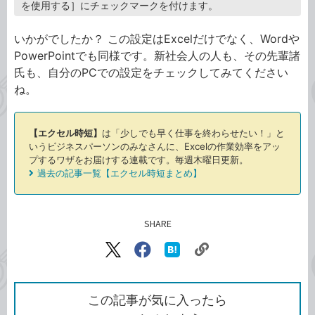
を使用する］にチェックマークを付けます。
いかがでしたか？ この設定はExcelだけでなく、Wordや
PowerPointでも同様です。新社会人の人も、その先輩諸
氏も、自分のPCでの設定をチェックしてみてください
ね。
【エクセル時短】
は「少しでも早く仕事を終わらせたい！」と
いうビジネスパーソンのみなさんに、Excelの作業効率をアッ
プするワザをお届けする連載です。毎週木曜日更新。
過去の記事一覧【エクセル時短まとめ】
SHARE
記事をシェアする
リ
X（旧
Facebook
は
ン
Twitter）
で
て
ク
で
シ
な
を
シ
ェ
ブ
この記事が気に入ったら
コ
ェ
ア
ッ