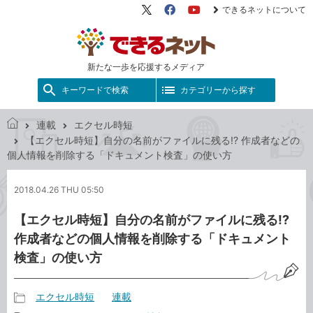
できるネットについて
X（旧
Facebook
YouTube
Twitter）
新たな一歩を応援するメディア
キーワードで検索
カテゴリーから探す
連載
エクセル時短
で
【エクセル時短】自分の名前がファイルに残る!? 作成者などの
き
個人情報を削除する「ドキュメント検査」の使い方
る
ネ
2018.04.26 THU 05:50
ッ
ト
【エクセル時短】自分の名前がファイルに残る!?
作成者などの個人情報を削除する「ドキュメント
検査」の使い方
エクセル時短
連載
記