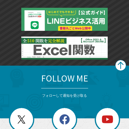
FOLLOW ME
search
format_list_bulleted
検
カ
検
カ
索
テ
メ
ゴ
索
テ
ニ
リ
フォローして通知を受け取る
ゴ
ュ
ー
ー
一
リ
を
覧
閉
を
ー
じ
閉
か
る
じ