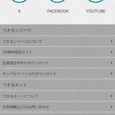
る
search
ら
急
X
FACEBOOK
YOUTUBE
探
上
検
昇
索
す
ワ
できるシリーズ
ー
ド
できるシリーズについて
Google
ト
スプレ
ッ
30周年特設サイト
ッドシ
プ
読者限定PDFのダウンロード
ート
ペ
iPhone
ー
サンプルファイルのダウンロード
VLOOKUP
ジ
できるネット
連載
できるネットについて
Excel Q&A
close
閉じ
トイアンナ流仕
広告掲載などのお問い合わせ
る
事術