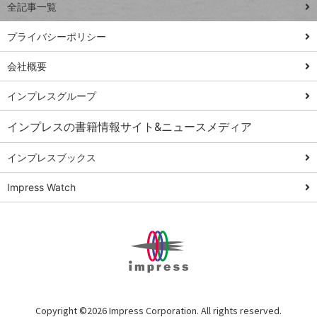
全記事一覧
PowerAutomate
ではじめる業務
プライバシーポリシー
の完全自動化
会社概要
AI議事録作成術
Windows 11
インプレスグループ
Q&A
インプレスの書籍情報サイト&ニュースメディア
Teams踏み込み
活用術
インプレスブックス
Excel講師の仕事
Impress Watch
術
エクセル時短
パワポ時短
Windows Tips
神保町ペロリ旅
俺のメルカリ
Copyright ©
2026 Impress Corporation. All rights reserved.