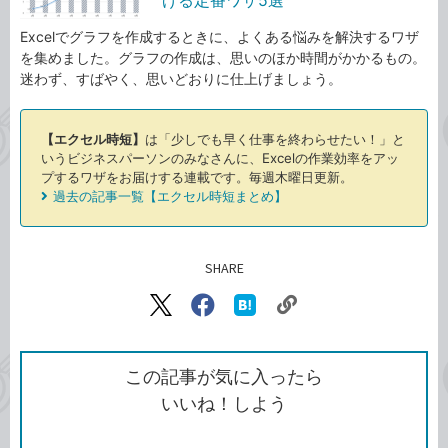
Excelでグラフを作成するときに、よくある悩みを解決するワザ
を集めました。グラフの作成は、思いのほか時間がかかるもの。
迷わず、すばやく、思いどおりに仕上げましょう。
【エクセル時短】
は「少しでも早く仕事を終わらせたい！」と
いうビジネスパーソンのみなさんに、Excelの作業効率をアッ
プするワザをお届けする連載です。毎週木曜日更新。
過去の記事一覧【エクセル時短まとめ】
SHARE
記事をシェアする
リ
X（旧
Facebook
は
ン
Twitter）
で
て
ク
で
シ
な
を
シ
ェ
ブ
この記事が気に入ったら
コ
ェ
ア
ッ
いいね！しよう
ピ
ア
ク
ー
マ
ー