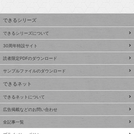
探
上
検
昇
索
す
ワ
できるシリーズ
ー
ド
できるシリーズについて
Google
ト
スプレ
ッ
30周年特設サイト
ッドシ
プ
読者限定PDFのダウンロード
ート
ペ
iPhone
ー
サンプルファイルのダウンロード
VLOOKUP
ジ
できるネット
連載
できるネットについて
Excel Q&A
close
閉じ
トイアンナ流仕
広告掲載などのお問い合わせ
る
事術
全記事一覧
PowerAutomate
ではじめる業務