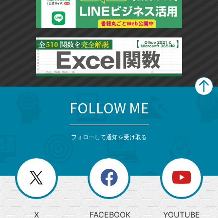
FOLLOW ME
search
format_list_bulleted
検
カ
検
カ
索
テ
メ
ゴ
索
テ
ニ
リ
フォローして通知を受け取る
ゴ
ュ
ー
ー
一
リ
を
覧
閉
を
ー
じ
閉
か
る
じ
る
search
ら
急
X
FACEBOOK
YOUTUBE