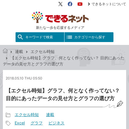
できるネットについて
X（旧
Facebook
YouTube
Twitter）
新たな一歩を応援するメディア
キーワードで検索
カテゴリーから探す
連載
エクセル時短
で
【エクセル時短】グラフ、何となく作ってない？ 目的にあった
き
データの見せ方とグラフの選び方
る
ネ
2018.05.10 THU 05:50
ッ
ト
【エクセル時短】グラフ、何となく作ってない？
目的にあったデータの見せ方とグラフの選び方
エクセル時短
連載
記
Excel
グラフ
ビジネス
事
記