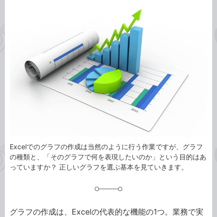
カ
事
テ
タ
ゴ
グ
リ
Excelでのグラフの作成は当然のように行う作業ですが、グラフ
の種類と、「そのグラフで何を表現したいのか」という目的はあ
っていますか？ 正しいグラフを選ぶ基本を見ていきます。
グラフの作成は、Excelの代表的な機能の1つ。業務で実