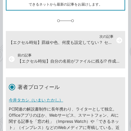
ク
できるネットから最新の記事をお届けします。
に
追
加
次の記事
arrow_forward
【エクセル時短】罫線や色、何度も設定してない？ セルの書式は「まとめて設定」が吉！
前の記事
arrow_back
【エクセル時短】自分の名前がファイルに残る!? 作成者などの個人情報を削除する「ドキュメント検査」の使い方
著者プロフィール
今井タカシ（いまい たかし）
PC関連の解説書制作に長年携わり、ライターとして独立。
Officeアプリのほか、Webサービス、スマートフォン、AIに
関する記事を「窓の杜」（Impress Watch）や「できるネッ
ト」（インプレス）などのWebメディアに寄稿している。近