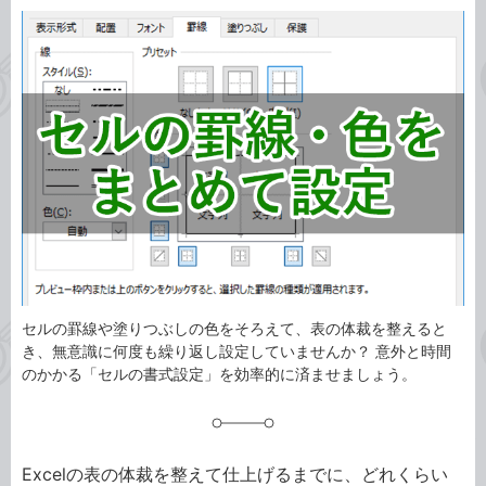
カ
事
テ
タ
ゴ
グ
リ
セルの罫線や塗りつぶしの色をそろえて、表の体裁を整えると
き、無意識に何度も繰り返し設定していませんか？ 意外と時間
のかかる「セルの書式設定」を効率的に済ませましょう。
Excelの表の体裁を整えて仕上げるまでに、どれくらい