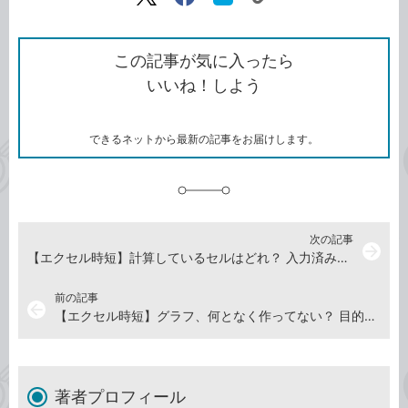
リ
X（旧
Facebook
は
ン
Twitter）
で
て
ク
で
シ
な
を
シ
ェ
ブ
この記事が気に入ったら
コ
ェ
ア
ッ
いいね！しよう
ピ
ア
ク
ー
マ
ー
ク
できるネットから最新の記事をお届けします。
に
追
加
次の記事
arrow_forward
【エクセル時短】計算しているセルはどれ？ 入力済みの数式と値を見分ける2つの方法
前の記事
arrow_back
【エクセル時短】グラフ、何となく作ってない？ 目的にあったデータの見せ方とグラフの選び方
著者プロフィール