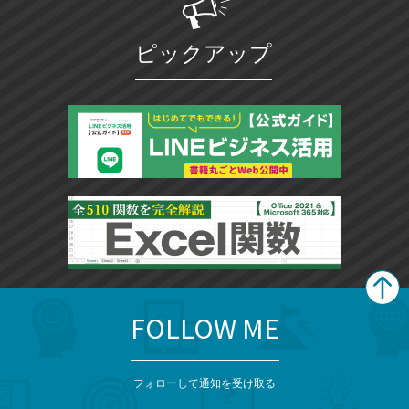
ピックアップ
FOLLOW ME
search
format_list_bulleted
検
カ
検
カ
索
テ
メ
ゴ
索
テ
ニ
リ
フォローして通知を受け取る
ゴ
ュ
ー