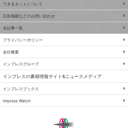
できるネットについて
Excel Q&A
close
閉じ
トイアンナ流仕
広告掲載などのお問い合わせ
る
事術
全記事一覧
PowerAutomate
ではじめる業務
プライバシーポリシー
の完全自動化
会社概要
AI議事録作成術
Windows 11
インプレスグループ
Q&A
インプレスの書籍情報サイト&ニュースメディア
Teams踏み込み
活用術
インプレスブックス
Excel講師の仕事
Impress Watch
術
エクセル時短
パワポ時短