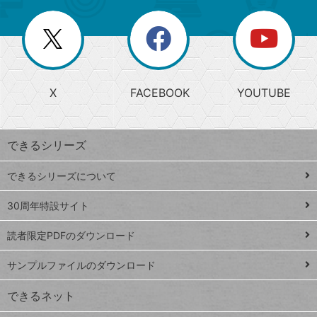
ー
一
リ
を
覧
閉
を
ー
じ
閉
か
る
じ
る
search
ら
急
X
FACEBOOK
YOUTUBE
探
上
検
昇
索
す
ワ
できるシリーズ
ー
ド
できるシリーズについて
Google
ト
スプレ
ッ
30周年特設サイト
ッドシ
プ
読者限定PDFのダウンロード
ート
ペ
iPhone
ー
サンプルファイルのダウンロード
VLOOKUP
ジ
できるネット
連載