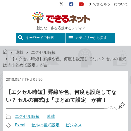
できるネットについて
X（旧
Facebook
YouTube
Twitter）
新たな一歩を応援するメディア
キーワードで検索
カテゴリーから探す
連載
エクセル時短
で
【エクセル時短】罫線や色、何度も設定してない？ セルの書式
き
は「まとめて設定」が吉！
る
ネ
2018.05.17 THU 05:50
ッ
ト
【エクセル時短】罫線や色、何度も設定してな
い？ セルの書式は「まとめて設定」が吉！
エクセル時短
連載
記
Excel
セルの書式設定
ビジネス
事
記