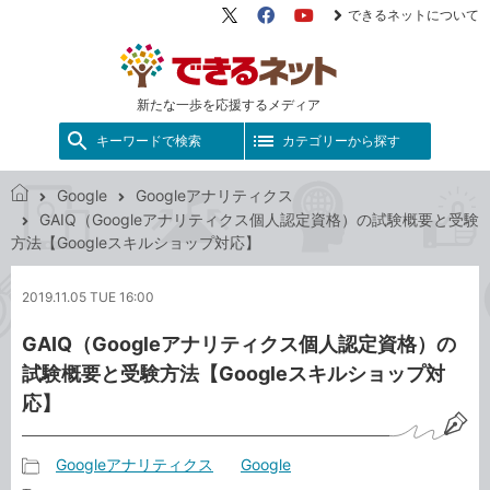
できるネットについて
X（旧
Facebook
YouTube
Twitter）
新たな一歩を応援するメディア
キーワードで検索
カテゴリーから探す
Google
Googleアナリティクス
で
GAIQ（Googleアナリティクス個人認定資格）の試験概要と受験
き
方法【Googleスキルショップ対応】
る
ネ
2019.11.05 TUE 16:00
ッ
ト
GAIQ（Googleアナリティクス個人認定資格）の
試験概要と受験方法【Googleスキルショップ対
応】
Googleアナリティクス
Google
記