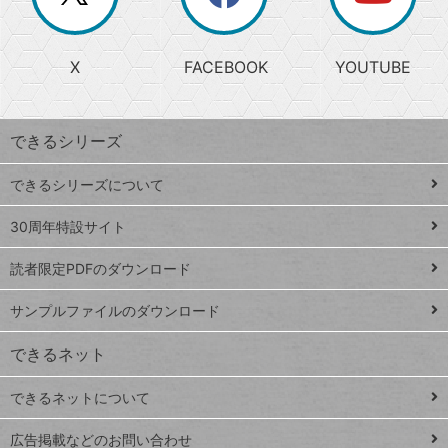
か
る
じ
る
search
ら
急
X
FACEBOOK
YOUTUBE
探
上
検
昇
索
す
ワ
できるシリーズ
ー
ド
できるシリーズについて
Google
ト
スプレ
ッ
30周年特設サイト
ッドシ
プ
読者限定PDFのダウンロード
ート
ペ
iPhone
ー
サンプルファイルのダウンロード
VLOOKUP
ジ
できるネット
連載
できるネットについて
Excel Q&A
close
閉じ
トイアンナ流仕
広告掲載などのお問い合わせ