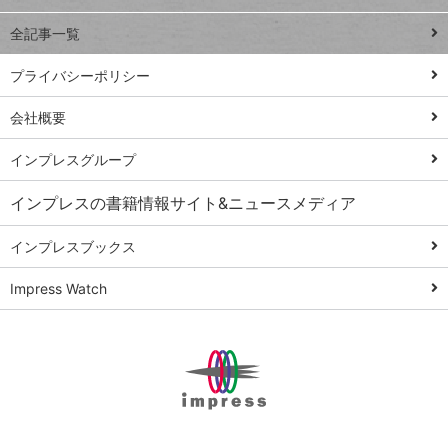
る
事術
全記事一覧
PowerAutomate
ではじめる業務
プライバシーポリシー
の完全自動化
会社概要
AI議事録作成術
Windows 11
インプレスグループ
Q&A
インプレスの書籍情報サイト&ニュースメディア
Teams踏み込み
活用術
インプレスブックス
Excel講師の仕事
Impress Watch
術
エクセル時短
パワポ時短
Windows Tips
神保町ペロリ旅