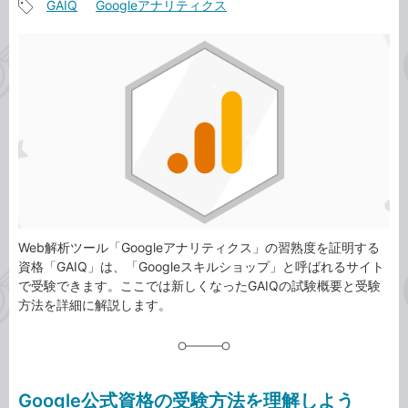
GAIQ
Googleアナリティクス
事
記
カ
事
テ
タ
ゴ
グ
リ
Web解析ツール「Googleアナリティクス」の習熟度を証明する
資格「GAIQ」は、「Googleスキルショップ」と呼ばれるサイト
で受験できます。ここでは新しくなったGAIQの試験概要と受験
方法を詳細に解説します。
Google公式資格の受験方法を理解しよう