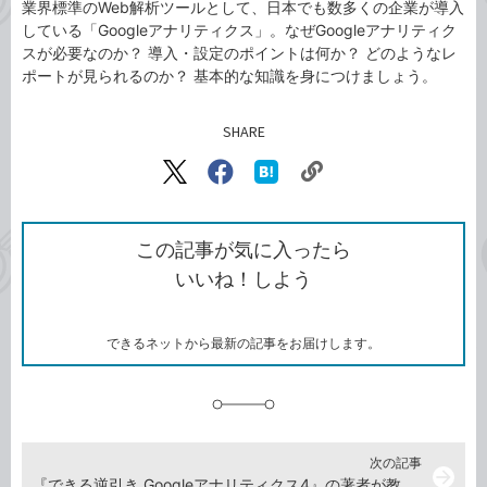
業界標準のWeb解析ツールとして、日本でも数多くの企業が導入
している「Googleアナリティクス」。なぜGoogleアナリティク
スが必要なのか？ 導入・設定のポイントは何か？ どのようなレ
ポートが見られるのか？ 基本的な知識を身につけましょう。
SHARE
記事をシェアする
リ
X（旧
Facebook
は
ン
Twitter）
で
て
ク
で
シ
な
を
シ
ェ
ブ
この記事が気に入ったら
コ
ェ
ア
ッ
いいね！しよう
ピ
ア
ク
ー
マ
ー
ク
できるネットから最新の記事をお届けします。
に
追
加
次の記事
arrow_forward
『できる逆引き Googleアナリティクス4』の著者が教える！ GA4レポートのおすすめカスタマイズ