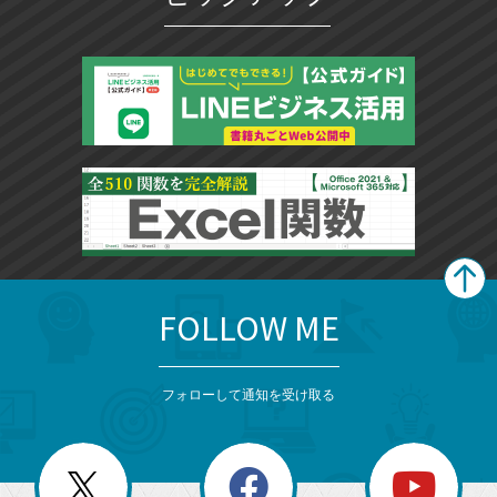
FOLLOW ME
search
format_list_bulleted
検
カ
検
カ
索
テ
メ
ゴ
索
テ
ニ
リ
フォローして通知を受け取る
ゴ
ュ
ー
ー
一
リ
を
覧
閉
を
ー
じ
閉