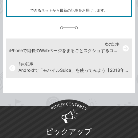
ー
ク
できるネットから最新の記事をお届けします。
に
追
加
次の記事
arrow_forward
iPhoneで縦長のWebページをまるごとスクショするコツ【2018年8月24日】
前の記事
arrow_back
Androidで「モバイルSuica」を使ってみよう【2018年8月10日】
ピックアップ