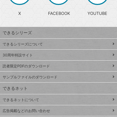
か
る
じ
る
search
ら
急
X
FACEBOOK
YOUTUBE
探
上
検
昇
索
す
ワ
できるシリーズ
ー
ド
できるシリーズについて
Google
ト
スプレ
ッ
30周年特設サイト
ッドシ
プ
読者限定PDFのダウンロード
ート
ペ
iPhone
ー
サンプルファイルのダウンロード
VLOOKUP
ジ
できるネット
連載
できるネットについて
Excel Q&A
close
閉じ
トイアンナ流仕
広告掲載などのお問い合わせ
る
事術