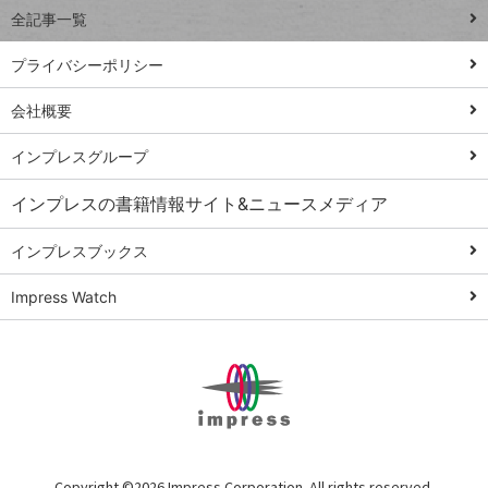
全記事一覧
PowerAutomate
ではじめる業務
プライバシーポリシー
の完全自動化
会社概要
AI議事録作成術
Windows 11
インプレスグループ
Q&A
インプレスの書籍情報サイト&ニュースメディア
Teams踏み込み
活用術
インプレスブックス
Excel講師の仕事
Impress Watch
術
エクセル時短
パワポ時短
Windows Tips
神保町ペロリ旅
俺のメルカリ
Copyright ©
2026 Impress Corporation. All rights reserved.