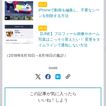
No.4
iPhoneで動画を編集し、不要なシー
ンを削除する方法
No.5
【LINE】プロフィール画像やホーム
写真はこっそり変えたい！ 変更をタ
イムラインで通知しない方法
（2018年8月10日～8月16日の集計）
SHARE
記事をシェアする
リ
X（旧
Facebook
は
ン
Twitter）
で
て
ク
で
シ
な
を
シ
ェ
ブ
この記事が気に入ったら
コ
ェ
ア
ッ
いいね！しよう
ピ
ア
ク
ー
マ