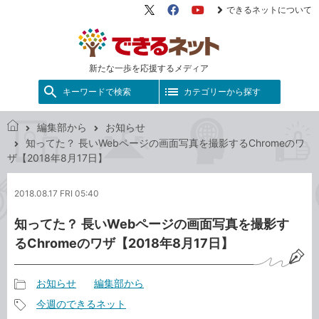
できるネットについて
X（旧
Facebook
YouTube
Twitter）
新たな一歩を応援するメディア
キーワードで検索
カテゴリーから探す
編集部から
お知らせ
で
知ってた？ 長いWebページの画面写真を撮影するChromeのワ
き
ザ【2018年8月17日】
る
ネ
2018.08.17 FRI 05:40
ッ
ト
知ってた？ 長いWebページの画面写真を撮影す
るChromeのワザ【2018年8月17日】
お知らせ
編集部から
記
今週のできるネット
事
記