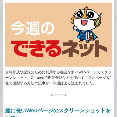
カ
事
テ
タ
ゴ
グ
リ
資料作成や記録のために利用する機会が多いWebページのスクリ
ーンショット。Chromeで拡張機能などを使わずに長いページを1
発で撮影する方法の記事が、今週はよく読まれました。
縦に長いWebページのスクリーンショットを