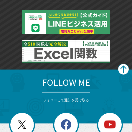
FOLLOW ME
search
format_list_bulleted
検
カ
検
カ
索
テ
メ
ゴ
索
テ
ニ
リ
フォローして通知を受け取る
ゴ
ュ
ー
ー
一
リ
を
覧
閉
を
ー
じ
閉