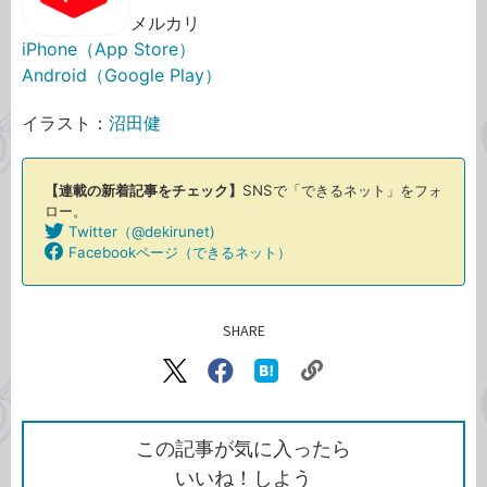
メルカリ
iPhone（App Store）
Android（Google Play）
イラスト：
沼田健
【連載の新着記事をチェック】
SNSで「できるネット」をフォ
ロー。
Twitter（@dekirunet)
Twitter
Facebookページ（できるネット）
Facebook
SHARE
記事をシェアする
リ
X（旧
Facebook
は
ン
Twitter）
で
て
ク
で
シ
な
を
シ
ェ
ブ
この記事が気に入ったら
コ
ェ
ア
ッ
いいね！しよう
ピ
ア
ク