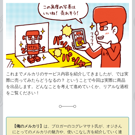
カ
事
テ
タ
ゴ
グ
リ
これまでメルカリのサービス内容を紹介してきましたが、では実
際に売ってみたらどうなるの？ ということで今回は実際に商品
を出品します。どんなことを考えて進めていくか、リアルな過程
をご覧ください！
【俺のメルカリ】
は、ブロガーのコグレマサト氏が、オジさん
にとってのメルカリの魅力や、使いこなし方を紹介していく連