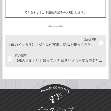
ー
マ
ー
ク
できるネットから最新の記事をお届けします。
に
追
加
次の記事
arrow_forward
【俺のメルカリ】オジさんが実際に商品を売ってみた！ 波乱の取引（？）編
前の記事
arrow_back
【俺のメルカリ】知ってた？ 伝票記入も不要な匿名配送システム「らくらく／ゆうゆうメルカリ便」
ピックアップ