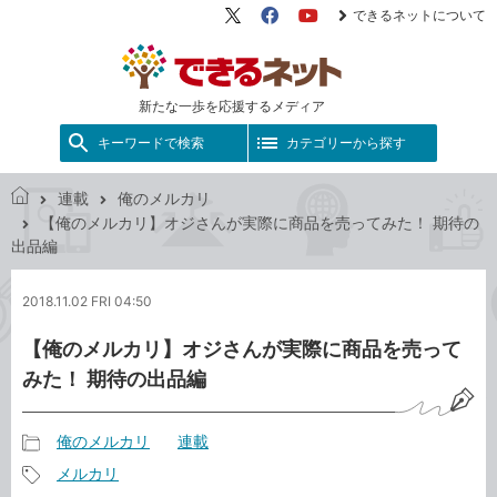
できるネットについて
X（旧
Facebook
YouTube
Twitter）
新たな一歩を応援するメディア
キーワードで検索
カテゴリーから探す
連載
俺のメルカリ
で
【俺のメルカリ】オジさんが実際に商品を売ってみた！ 期待の
き
出品編
る
ネ
2018.11.02 FRI 04:50
ッ
ト
【俺のメルカリ】オジさんが実際に商品を売って
みた！ 期待の出品編
俺のメルカリ
連載
記
メルカリ
事
記