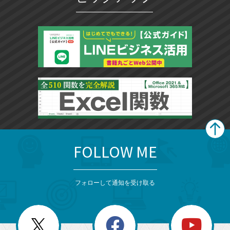
FOLLOW ME
search
format_list_bulleted
検
カ
検
カ
索
テ
メ
ゴ
索
テ
ニ
リ
フォローして通知を受け取る
ゴ
ュ
ー
ー
一
リ
を
覧
閉
を
ー
じ
閉