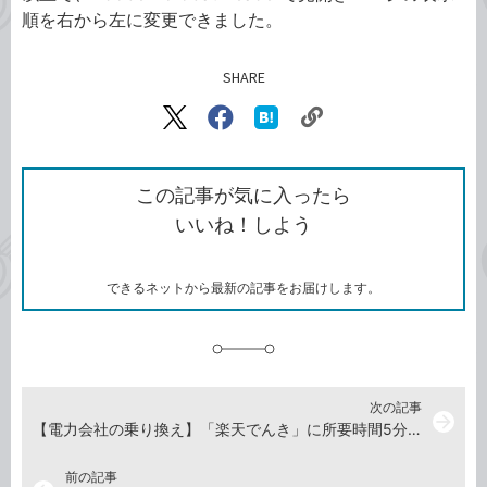
順を右から左に変更できました。
SHARE
記事をシェアする
リ
X（旧
Facebook
は
ン
Twitter）
で
て
ク
で
シ
な
を
シ
ェ
ブ
この記事が気に入ったら
コ
ェ
ア
ッ
いいね！しよう
ピ
ア
ク
ー
マ
ー
ク
できるネットから最新の記事をお届けします。
に
追
加
次の記事
arrow_forward
【電力会社の乗り換え】「楽天でんき」に所要時間5分で申し込む方法
前の記事