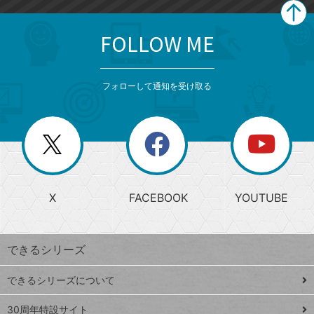
FOLLOW ME
search
format_list_bulleted
検
カ
検
カ
索
テ
メ
ゴ
索
テ
ニ
リ
フォローして通知を受け取る
ゴ
ュ
ー
ー
一
リ
を
覧
閉
を
ー
じ
閉
か
る
じ
る
search
ら
急
X
FACEBOOK
YOUTUBE
探
上
検
昇
索
す
ワ
できるシリーズ
ー
ド
できるシリーズについて
Google
ト
スプレ
ッ
30周年特設サイト