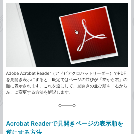
カ
事
テ
タ
ゴ
グ
リ
Adobe Acrobat Reader（アドビアクロバットリーダー）でPDF
を見開き表示にすると、既定ではページの並びが「左から右」の
順に表示されます。これを逆にして、見開きの並び順を「右から
左」に変更する方法を解説します。
Acrobat Readerで見開きページの表示順を
逆にする方法