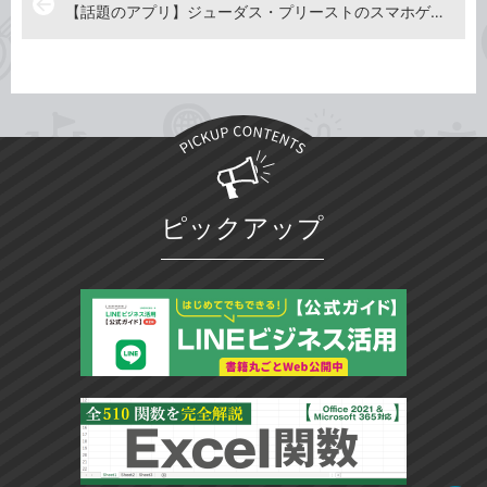
arrow_back
【話題のアプリ】ジューダス・プリーストのスマホゲーム「Road to Valhalla」が登場
ピックアップ