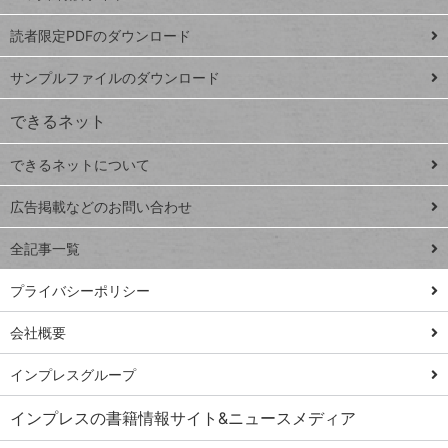
ッドシ
プ
読者限定PDFのダウンロード
ート
ペ
iPhone
ー
サンプルファイルのダウンロード
VLOOKUP
ジ
できるネット
連載
できるネットについて
Excel Q&A
close
閉じ
トイアンナ流仕
広告掲載などのお問い合わせ
る
事術
全記事一覧
PowerAutomate
ではじめる業務
プライバシーポリシー
の完全自動化
会社概要
AI議事録作成術
Windows 11
インプレスグループ
Q&A
インプレスの書籍情報サイト&ニュースメディア
Teams踏み込み