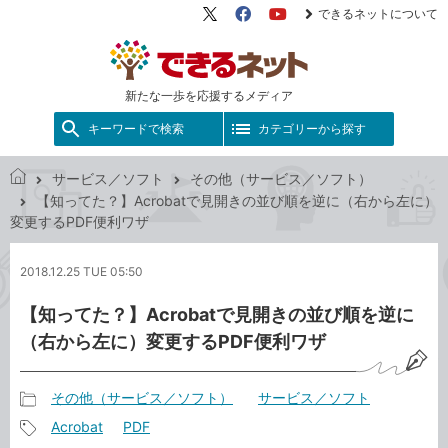
できるネットについて
X（旧
Facebook
YouTube
Twitter）
新たな一歩を応援するメディア
キーワードで検索
カテゴリーから探す
サービス／ソフト
その他（サービス／ソフト）
で
【知ってた？】Acrobatで見開きの並び順を逆に（右から左に）
き
変更するPDF便利ワザ
る
ネ
2018.12.25 TUE 05:50
ッ
ト
【知ってた？】Acrobatで見開きの並び順を逆に
（右から左に）変更するPDF便利ワザ
その他（サービス／ソフト）
サービス／ソフト
記
Acrobat
PDF
事
記