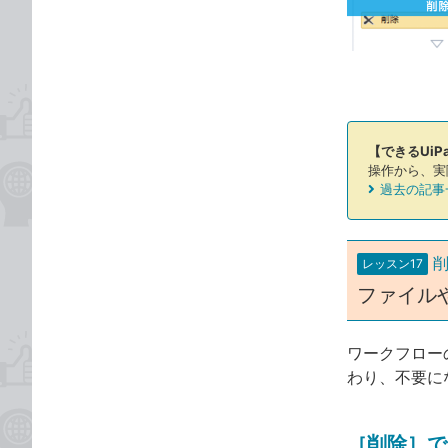
な
テ
ブ
ゴ
ッ
リ
ク
マ
ー
【できるUiPa
ク
操作から、実
に
過去の記事一
追
加
レッスン17
ファイル
ワークフロー
わり、不要に
［削除］で