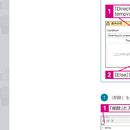
1
［削除］を