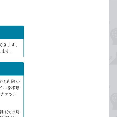
できます。
します。
でも削除が
イルを移動
をチェック
削除実行時