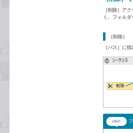
［削除］アク
く、フォルダ
［削除］
［パス］に指
フ
HINT