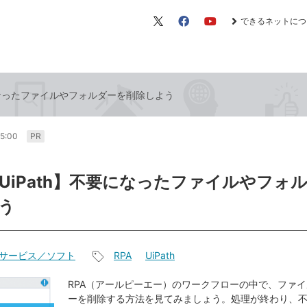
できるネットにつ
X（旧
Facebook
YouTube
Twitter）
になったファイルやフォルダーを削除しよう
15:00
PR
UiPath】不要になったファイルやフォ
う
サービス／ソフト
RPA
UiPath
記
事
RPA（アールピーエー）のワークフローの中で、ファ
ーを削除する方法を見てみましょう。処理が終わり、
タ