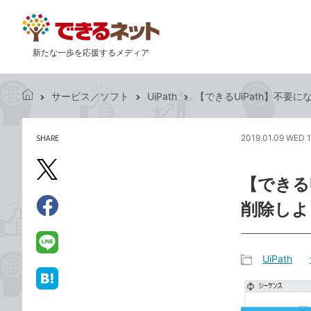
新たな一歩を応援するメディア
サービス／ソフト
UiPath
【できるUiPath】不要
で
き
る
SHARE
2019.01.09 WED 
記
ネ
事
ッ
を
X（旧
ト
【できる
シ
Twitter）
ェ
削除しよ
で
ア
Facebook
す
シ
で
る
ェ
シ
LINE
UiPath
ア
ェ
で
記
ア
送
は
事
る
て
カ