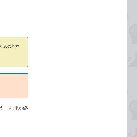
。
るための基本
う。処理が終