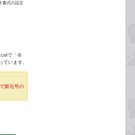
き書式の設定
xcelで「令
っています。
ntで新元号の