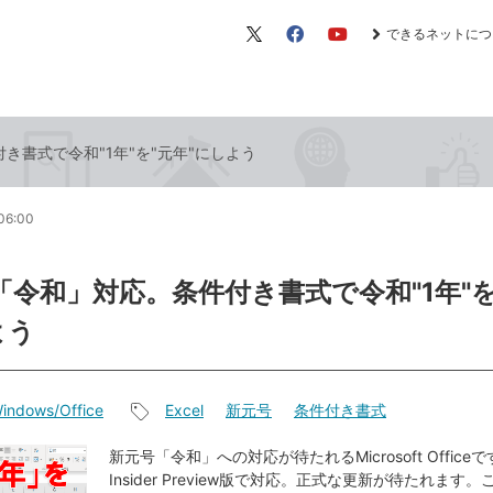
できるネットにつ
X（旧
Facebook
YouTube
Twitter）
付き書式で令和"1年"を"元年"にしよう
06:00
lが「令和」対応。条件付き書式で令和"1年"を
よう
indows/Office
Excel
新元号
条件付き書式
記
事
新元号「令和」への対応が待たれるMicrosoft Officeで
Insider Preview版で対応。正式な更新が待たれます
タ