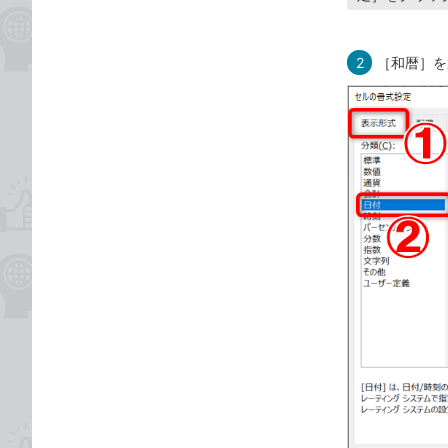
2
［和暦］を