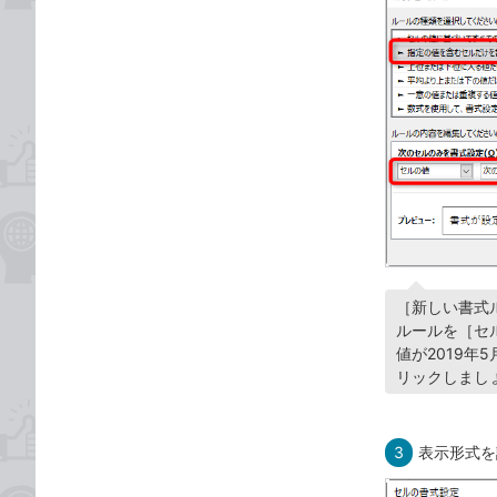
［新しい書式
ルールを［セル
値が2019年
リックしまし
3
表示形式を