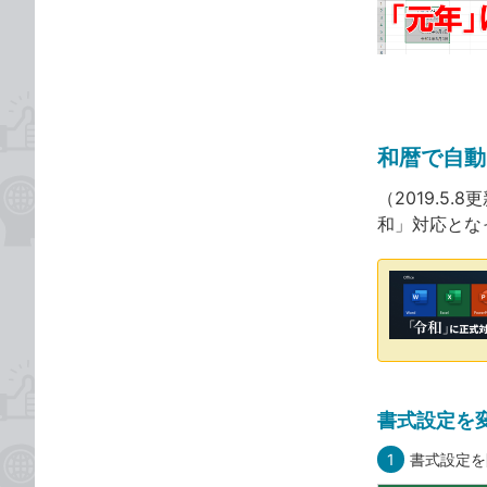
な
テ
ブ
ゴ
ッ
リ
ク
マ
ー
和暦で自動
ク
に
（2019.5.8
追
和」対応とな
加
書式設定を
1
書式設定を