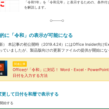
「令和1年」を「令和元年」と表示するための、条件付
グ
を解説します。
的に「令和」の表示が可能になる
更新） 本記事の初公開時（2019.4.24）にはOffice Insider向けE
っていましたが、製品版向けの更新ファイルの提供が開始にな
関連記事
Officeが「令和」に対応！ Word・Excel・PowerPoi
日付を入力する方法
変更して日付を和暦で表示する
開始する