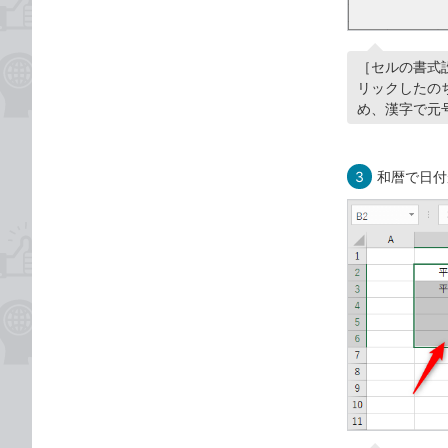
［セルの書式
リックしたの
め、漢字で元
3
和暦で日付