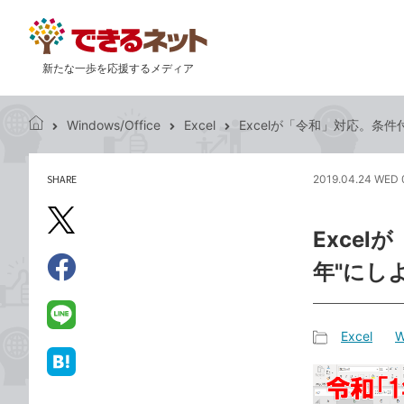
新たな一歩を応援するメディア
Windows/Office
Excel
Excelが「令和」対応。条件
で
き
る
SHARE
2019.04.24 WED 
記
ネ
事
ッ
を
X（旧
ト
Exce
シ
Twitter）
ェ
年"にし
で
ア
Facebook
す
シ
で
る
ェ
シ
LINE
Excel
W
ア
ェ
で
記
ア
送
は
事
る
て
カ