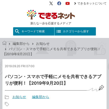
できるネットについて
X（旧
Facebook
YouTube
Twitter）
新たな一歩を応援するメディア
キーワードで検索
カテゴリーから探す
編集部から
お知らせ
で
パソコン・スマホで手軽にメモを共有できるアプリが便利！
き
【2019年9月20日】
る
ネ
2019.09.20 FRI 07:00
ッ
ト
パソコン・スマホで手軽にメモを共有できるアプ
リが便利！【2019年9月20日】
お知らせ
編集部から
記
事
記