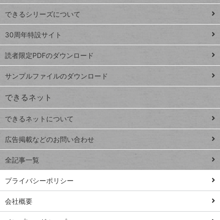
ド
できるシリーズについて
Google
ト
スプレ
ッ
30周年特設サイト
ッドシ
プ
読者限定PDFのダウンロード
ート
ペ
iPhone
ー
サンプルファイルのダウンロード
VLOOKUP
ジ
できるネット
連載
できるネットについて
Excel Q&A
close
閉じ
トイアンナ流仕
広告掲載などのお問い合わせ
る
事術
全記事一覧
PowerAutomate
ではじめる業務
プライバシーポリシー
の完全自動化
会社概要
AI議事録作成術