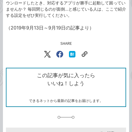
ウンロードしたとき、対応するアプリが勝手に起動して困ってい
ませんか？ 毎回閉じるのが面倒...と感じている人は、ここで紹介
する設定をぜひ実行してください。
（2019年9月13日～9月19日の記事より）
SHARE
記事をシェアする
リ
X（旧
Facebook
は
ン
Twitter）
で
て
ク
で
シ
な
を
シ
ェ
ブ
この記事が気に入ったら
コ
ェ
ア
ッ
いいね！しよう
ピ
ア
ク
ー
マ
ー
ク
できるネットから最新の記事をお届けします。
に
追
加