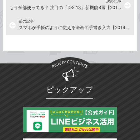
次の記事
arrow_forward
もう全部使ってる？ 注目の「iOS 13」新機能8選【2019年9月27日】
前の記事
arrow_back
スマホが手帳のように使える全画面手書き入力【2019年9月13日】
ピックアップ