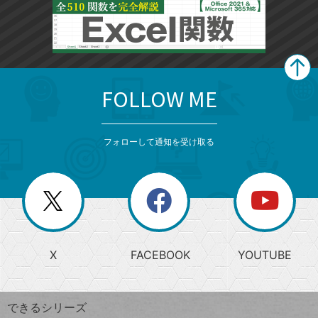
FOLLOW ME
search
format_list_bulleted
検
カ
検
カ
索
テ
メ
ゴ
索
テ
ニ
リ
フォローして通知を受け取る
ゴ
ュ
ー
ー
一
リ
を
覧
閉
を
ー
じ
閉
か
る
じ
る
search
ら
急
X
FACEBOOK
YOUTUBE
探
上
検
昇
索
す
ワ
できるシリーズ
ー