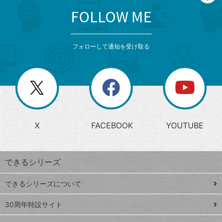
FOLLOW ME
search
format_list_bulleted
検
カ
検
カ
索
テ
メ
ゴ
索
テ
ニ
リ
フォローして通知を受け取る
ゴ
ュ
ー
ー
一
リ
を
覧
閉
を
ー
じ
閉
か
る
じ
る
search
ら
急
X
FACEBOOK
YOUTUBE
探
上
検
昇
索
す
ワ
できるシリーズ
ー
ド
できるシリーズについて
Google
ト
スプレ
ッ
30周年特設サイト
ッドシ
プ