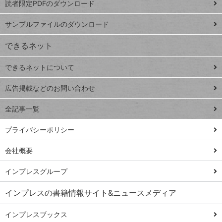
読者限定PDFのダウンロード
ート
ペ
iPhone
ー
サンプルファイルのダウンロード
VLOOKUP
ジ
できるネット
連載
できるネットについて
Excel Q&A
close
閉じ
トイアンナ流仕
広告掲載などのお問い合わせ
る
事術
全記事一覧
PowerAutomate
ではじめる業務
プライバシーポリシー
の完全自動化
会社概要
AI議事録作成術
Windows 11
インプレスグループ
Q&A
インプレスの書籍情報サイト&ニュースメディア
Teams踏み込み
活用術
インプレスブックス