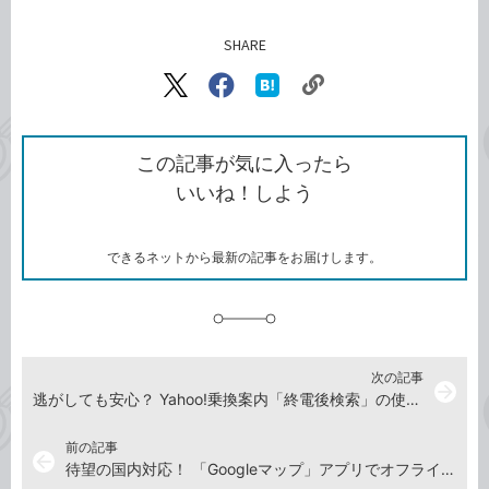
SHARE
記事をシェアする
リ
X（旧
Facebook
は
ン
Twitter）
で
て
ク
で
シ
な
を
シ
ェ
ブ
この記事が気に入ったら
コ
ェ
ア
ッ
いいね！しよう
ピ
ア
ク
ー
マ
ー
ク
できるネットから最新の記事をお届けします。
に
追
加
次の記事
arrow_forward
逃がしても安心？ Yahoo!乗換案内「終電後検索」の使い方
前の記事
arrow_back
待望の国内対応！ 「Googleマップ」アプリでオフラインマップを使う方法