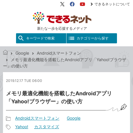
できるネットについて
X（旧
Facebook
YouTube
Twitter）
新たな一歩を応援するメディア
キーワードで検索
カテゴリーから探す
Google
Androidスマートフォン
で
メモリ最適化機能を搭載したAndroidアプリ「Yahoo!ブラウザ
き
ー」の使い方
る
ネ
2019.12.17 TUE 06:00
ッ
ト
メモリ最適化機能を搭載したAndroidアプリ
「Yahoo!ブラウザー」の使い方
Androidスマートフォン
Google
記
Yahoo!
カスタマイズ
事
記