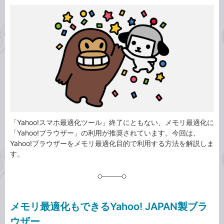
カ
事
テ
タ
ゴ
グ
リ
「Yahoo!スマホ最適化ツール」終了にともない、メモリ最適化に
「Yahoo!ブラウザー」の利用が推奨されています。今回は、
Yahoo!ブラウザーをメモリ最適化目的で利用する方法を解説しま
す。
メモリ最適化もできるYahoo! JAPAN製ブラ
ウザー