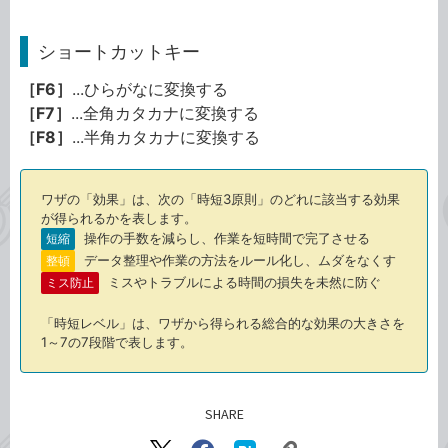
ショートカットキー
［F6］
...ひらがなに変換する
［F7］
...全角カタカナに変換する
［F8］
...半角カタカナに変換する
ワザの「効果」は、次の「時短3原則」のどれに該当する効果
が得られるかを表します。
操作の手数を減らし、作業を短時間で完了させる
短縮
データ整理や作業の方法をルール化し、ムダをなくす
整頓
ミスやトラブルによる時間の損失を未然に防ぐ
ミス防止
「時短レベル」は、ワザから得られる総合的な効果の大きさを
1～7の7段階で表します。
SHARE
記事をシェアする