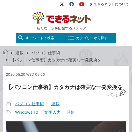
できるネットについて
X（旧
Facebook
YouTube
Twitter）
新たな一歩を応援するメディア
キーワードで検索
カテゴリーから探す
連載
パソコン仕事術
で
【パソコン仕事術】カタカナは確実な一発変換を
き
る
2020.05.20 WED 06:00
ネ
ッ
【パソコン仕事術】カタカナは確実な一発変換を
ト
パソコン仕事術
連載
記
Windows 10
文字入力
時短
事
記
カ
事
テ
タ