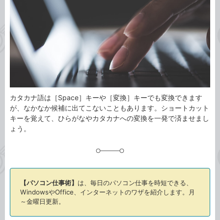
ゴ
グ
リ
カタカナ語は［Space］キーや［変換］キーでも変換できます
が、なかなか候補に出てこないこともあります。ショートカット
キーを覚えて、ひらがなやカタカナへの変換を一発で済ませまし
ょう。
【パソコン仕事術】
は、毎日のパソコン仕事を時短できる、
WindowsやOffice、インターネットのワザを紹介します。月
～金曜日更新。