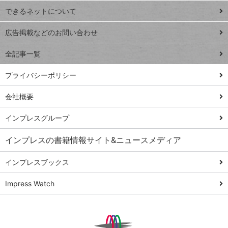
連載
できるネットについて
Excel Q&A
close
閉じ
トイアンナ流仕
広告掲載などのお問い合わせ
る
事術
全記事一覧
PowerAutomate
ではじめる業務
プライバシーポリシー
の完全自動化
会社概要
AI議事録作成術
Windows 11
インプレスグループ
Q&A
インプレスの書籍情報サイト&ニュースメディア
Teams踏み込み
活用術
インプレスブックス
Excel講師の仕事
Impress Watch
術
エクセル時短
パワポ時短