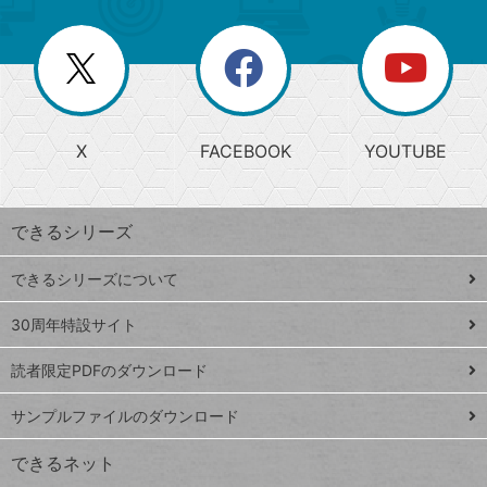
ゴ
ー
一
リ
を
覧
閉
を
ー
じ
閉
か
る
じ
る
search
ら
急
X
FACEBOOK
YOUTUBE
探
上
検
昇
索
す
ワ
できるシリーズ
ー
ド
できるシリーズについて
Google
ト
スプレ
ッ
30周年特設サイト
ッドシ
プ
読者限定PDFのダウンロード
ート
ペ
iPhone
ー
サンプルファイルのダウンロード
VLOOKUP
ジ
できるネット