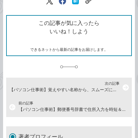
リ
X（旧
Facebook
は
ン
Twitter）
で
て
ク
で
シ
な
を
シ
ェ
ブ
この記事が気に入ったら
コ
ェ
ア
ッ
いいね！しよう
ピ
ア
ク
ー
マ
ー
ク
できるネットから最新の記事をお届けします。
に
追
加
次の記事
arrow_forward
【パソコン仕事術】覚えやすい名称から、スムーズに記号を入力
前の記事
arrow_back
【パソコン仕事術】郵便番号辞書で住所入力を時短＆ミス防止
著者プロフィール