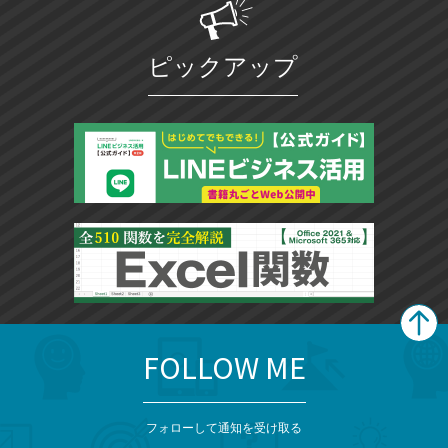
ピックアップ
FOLLOW ME
search
format_list_bulleted
検
カ
検
カ
索
テ
メ
ゴ
索
テ
ニ
リ
フォローして通知を受け取る
ュ
ー