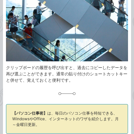
事
テ
タ
ゴ
グ
リ
クリップボードの履歴を呼び出すと、過去にコピーしたデータを
再び選ぶことができます。通常の貼り付けのショートカットキー
と併せて、覚えておくと便利です。
【パソコン仕事術】
は、毎日のパソコン仕事を時短できる、
WindowsやOffice、インターネットのワザを紹介します。月
～金曜日更新。