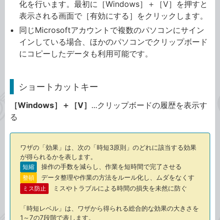
化を行います。最初に［Windows］＋［V］を押すと
表示される画面で［有効にする］をクリックします。
同じMicrosoftアカウントで複数のパソコンにサイン
インしている場合、ほかのパソコンでクリップボード
にコピーしたデータも利用可能です。
ショートカットキー
［Windows］＋［V］
...クリップボードの履歴を表示す
る
ワザの「効果」は、次の「時短3原則」のどれに該当する効果
が得られるかを表します。
操作の手数を減らし、作業を短時間で完了させる
短縮
データ整理や作業の方法をルール化し、ムダをなくす
整頓
ミスやトラブルによる時間の損失を未然に防ぐ
ミス防止
「時短レベル」は、ワザから得られる総合的な効果の大きさを
1～7の7段階で表します。