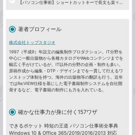
arrow_back
【パソコン仕事術】ショートカットキーで長文も楽々選択
著者プロフィール
株式会社トップスタジオ
1997（平成9）年設立の編集制作プロダクション。IT分野を
中心に一般出版物から各種カタログやWebコンテンツまでを
幅広く手がけているが、IT以外の分野の企画・制作も多い。
原稿作成から編集・DTP・デザインまでを一貫して行えるワ
ンストップ体制を持つ。海外の出版物等の翻訳も行う。近年
ではRe:VIEW仕様を基にした電子書籍制作システムを自社開
発するなど、電子書籍の制作にも力を入れている。
確かな仕事力が身に付く157ワザ
できるポケット 時短の王道 パソコン仕事術全事典
Windows 10 & Office 365/2019/2016/2013 対応