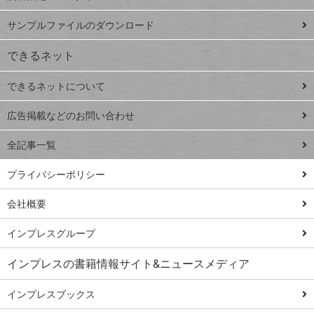
ペ
iPhone
ー
サンプルファイルのダウンロード
VLOOKUP
ジ
できるネット
連載
できるネットについて
Excel Q&A
close
閉じ
トイアンナ流仕
広告掲載などのお問い合わせ
る
事術
全記事一覧
PowerAutomate
ではじめる業務
プライバシーポリシー
の完全自動化
会社概要
AI議事録作成術
Windows 11
インプレスグループ
Q&A
インプレスの書籍情報サイト&ニュースメディア
Teams踏み込み
活用術
インプレスブックス
Excel講師の仕事