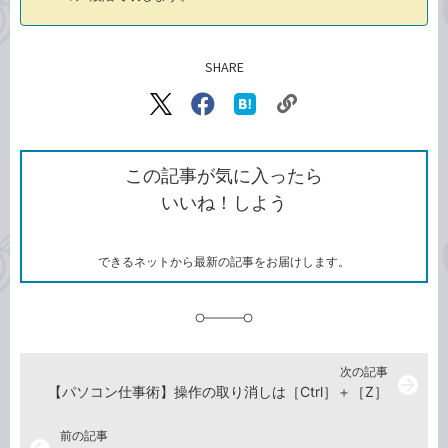
SHARE
記事をシェアする
リ
X（旧
Facebook
は
ン
Twitter）
で
て
ク
で
シ
な
を
シ
ェ
ブ
この記事が気に入ったら
コ
ェ
ア
ッ
いいね！しよう
ピ
ア
ク
ー
マ
ー
ク
できるネットから最新の記事をお届けします。
に
追
加
次の記事
arrow_forward
【パソコン仕事術】操作の取り消しは［Ctrl］＋［Z］
前の記事