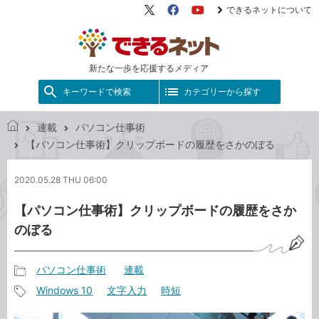
できるネットについて
X（旧
Facebook
YouTube
Twitter）
新たな一歩を応援するメディア
キーワードで検索
カテゴリーから探す
連載
パソコン仕事術
で
【パソコン仕事術】クリップボードの履歴をさかのぼる
き
る
2020.05.28 THU 06:00
ネ
ッ
【パソコン仕事術】クリップボードの履歴をさか
ト
のぼる
パソコン仕事術
連載
記
Windows 10
文字入力
時短
事
記
カ