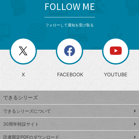
FOLLOW ME
search
format_list_bulleted
検
カ
検
カ
索
テ
メ
ゴ
索
テ
ニ
リ
フォローして通知を受け取る
ゴ
ュ
ー
ー
一
リ
を
覧
閉
を
ー
じ
閉
か
る
じ
る
search
ら
急
X
FACEBOOK
YOUTUBE
探
上
検
昇
索
す
ワ
できるシリーズ
ー
ド
できるシリーズについて
Google
ト
スプレ
ッ
30周年特設サイト
ッドシ
プ
読者限定PDFのダウンロード
ート