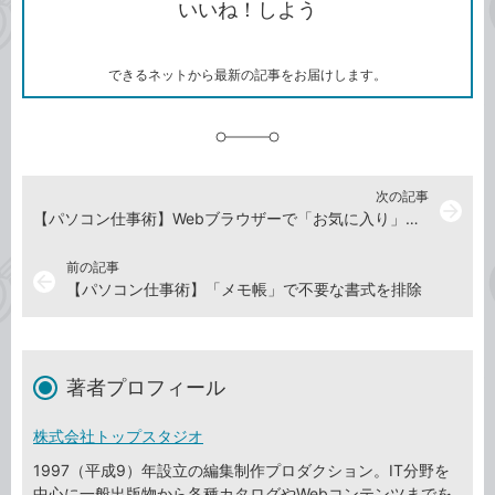
いいね！しよう
ピ
ア
ク
ー
マ
ー
ク
できるネットから最新の記事をお届けします。
に
追
加
次の記事
arrow_forward
【パソコン仕事術】Webブラウザーで「お気に入り」よりも速く目当てのページにアクセスする方法
前の記事
arrow_back
【パソコン仕事術】「メモ帳」で不要な書式を排除
著者プロフィール
株式会社トップスタジオ
1997（平成9）年設立の編集制作プロダクション。IT分野を
中心に一般出版物から各種カタログやWebコンテンツまでを