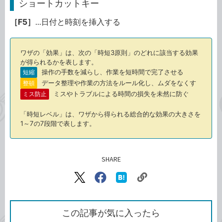
ショートカットキー
［F5］
...日付と時刻を挿入する
ワザの「効果」は、次の「時短3原則」のどれに該当する効果
が得られるかを表します。
操作の手数を減らし、作業を短時間で完了させる
短縮
データ整理や作業の方法をルール化し、ムダをなくす
整頓
ミスやトラブルによる時間の損失を未然に防ぐ
ミス防止
「時短レベル」は、ワザから得られる総合的な効果の大きさを
1～7の7段階で表します。
SHARE
記事をシェアする
リ
X（旧
Facebook
は
ン
Twitter）
で
て
ク
で
シ
な
を
シ
ェ
ブ
この記事が気に入ったら
コ
ェ
ア
ッ