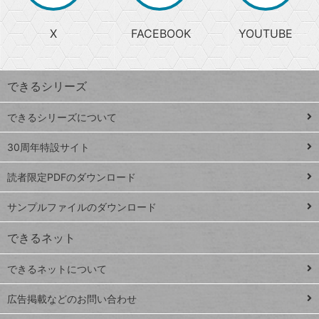
る
search
ら
急
X
FACEBOOK
YOUTUBE
探
上
検
昇
索
す
ワ
できるシリーズ
ー
ド
できるシリーズについて
Google
ト
スプレ
ッ
30周年特設サイト
ッドシ
プ
読者限定PDFのダウンロード
ート
ペ
iPhone
ー
サンプルファイルのダウンロード
VLOOKUP
ジ
できるネット
連載
できるネットについて
Excel Q&A
close
閉じ
トイアンナ流仕
広告掲載などのお問い合わせ
る
事術