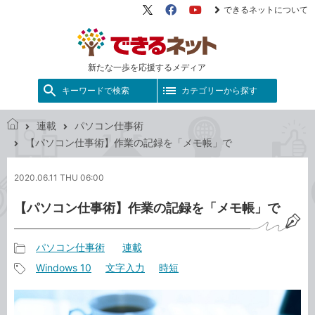
できるネットについて
X（旧
Facebook
YouTube
Twitter）
新たな一歩を応援するメディア
キーワードで検索
カテゴリーから探す
連載
パソコン仕事術
で
【パソコン仕事術】作業の記録を「メモ帳」で
き
る
2020.06.11 THU 06:00
ネ
ッ
【パソコン仕事術】作業の記録を「メモ帳」で
ト
パソコン仕事術
連載
記
Windows 10
文字入力
時短
事
記
カ
事
テ
タ