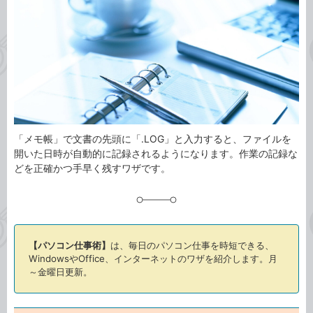
ゴ
グ
リ
「メモ帳」で文書の先頭に「.LOG」と入力すると、ファイルを
開いた日時が自動的に記録されるようになります。作業の記録な
どを正確かつ手早く残すワザです。
【パソコン仕事術】
は、毎日のパソコン仕事を時短できる、
WindowsやOffice、インターネットのワザを紹介します。月
～金曜日更新。