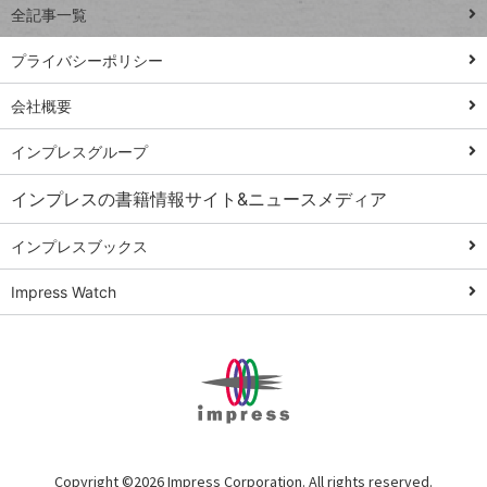
全記事一覧
PowerAutomate
ではじめる業務
プライバシーポリシー
の完全自動化
会社概要
AI議事録作成術
Windows 11
インプレスグループ
Q&A
インプレスの書籍情報サイト&ニュースメディア
Teams踏み込み
活用術
インプレスブックス
Excel講師の仕事
Impress Watch
術
エクセル時短
パワポ時短
Windows Tips
神保町ペロリ旅
俺のメルカリ
Copyright ©
2026 Impress Corporation. All rights reserved.