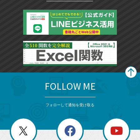
FOLLOW ME
search
format_list_bulleted
検
カ
検
カ
索
テ
メ
ゴ
索
テ
ニ
リ
フォローして通知を受け取る
ゴ
ュ
ー
ー
一
リ
を
覧
閉
を
ー
じ
閉
か
る
じ