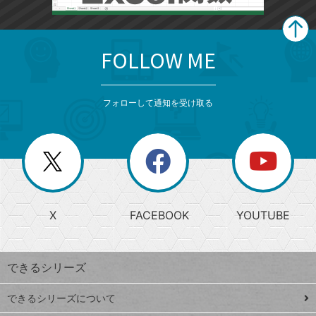
FOLLOW ME
search
format_list_bulleted
検
カ
検
カ
索
テ
メ
ゴ
索
テ
ニ
リ
フォローして通知を受け取る
ゴ
ュ
ー
ー
一
リ
を
覧
閉
を
ー
じ
閉
か
る
じ
る
search
ら
急
X
FACEBOOK
YOUTUBE
探
上
検
昇
索
す
ワ
できるシリーズ
ー
ド
できるシリーズについて
Google
ト