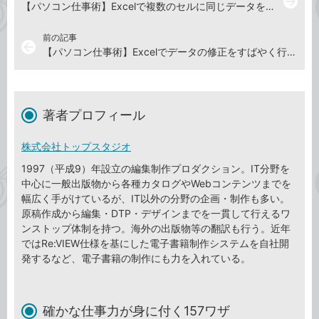
arrow_forward
【パソコン仕事術】Excelで複数のセルに同じデータを入力するなら［Enter］ともう1つのキーを同時押し
前の記事
arrow_back
【パソコン仕事術】Excelでデータの修正をすばやく行うショートカットキー
著者プロフィール
株式会社トップスタジオ
1997（平成9）年設立の編集制作プロダクション。IT分野を
中心に一般出版物から各種カタログやWebコンテンツまでを
幅広く手がけているが、IT以外の分野の企画・制作も多い。
原稿作成から編集・DTP・デザインまでを一貫して行えるワ
ンストップ体制を持つ。海外の出版物等の翻訳も行う。近年
ではRe:VIEW仕様を基にした電子書籍制作システムを自社開
発するなど、電子書籍の制作にも力を入れている。
確かな仕事力が身に付く157ワザ