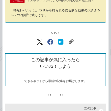
ミス防止
「時短レベル」は、ワザから得られる総合的な効果の大きさを
1～7の7段階で表します。
SHARE
記事をシェアする
リ
X（旧
Facebook
は
ン
Twitter）
で
て
ク
で
シ
な
を
シ
ェ
ブ
この記事が気に入ったら
コ
ェ
ア
ッ
いいね！しよう
ピ
ア
ク
ー
マ
ー
ク
できるネットから最新の記事をお届けします。
に
追
加
次の記事