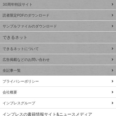
スプレ
ッ
30周年特設サイト
ッドシ
プ
読者限定PDFのダウンロード
ート
ペ
iPhone
ー
サンプルファイルのダウンロード
VLOOKUP
ジ
できるネット
連載
できるネットについて
Excel Q&A
close
閉じ
トイアンナ流仕
広告掲載などのお問い合わせ
る
事術
全記事一覧
PowerAutomate
ではじめる業務
プライバシーポリシー
の完全自動化
会社概要
AI議事録作成術
Windows 11
インプレスグループ
Q&A
インプレスの書籍情報サイト&ニュースメディア