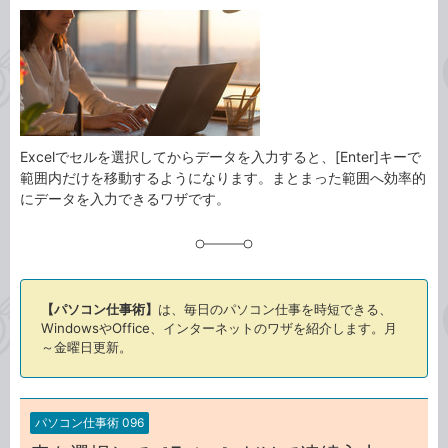
カ
事
テ
タ
ゴ
グ
リ
Excelでセルを選択してからデータを入力すると、[Enter]キーで
範囲内だけを移動するようになります。まとまった範囲へ効率的
にデータを入力できるワザです。
【パソコン仕事術】
は、毎日のパソコン仕事を時短できる、
WindowsやOffice、インターネットのワザを紹介します。月
～金曜日更新。
パソコン仕事術 096