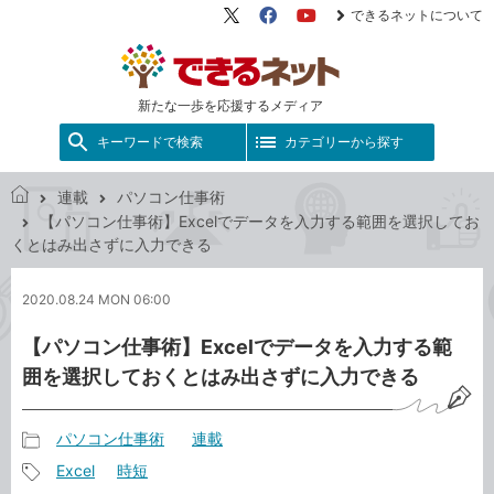
できるネットについて
X（旧
Facebook
YouTube
Twitter）
新たな一歩を応援するメディア
キーワードで検索
カテゴリーから探す
連載
パソコン仕事術
で
【パソコン仕事術】Excelでデータを入力する範囲を選択してお
き
くとはみ出さずに入力できる
る
ネ
2020.08.24 MON 06:00
ッ
ト
【パソコン仕事術】Excelでデータを入力する範
囲を選択しておくとはみ出さずに入力できる
パソコン仕事術
連載
記
Excel
時短
事
記