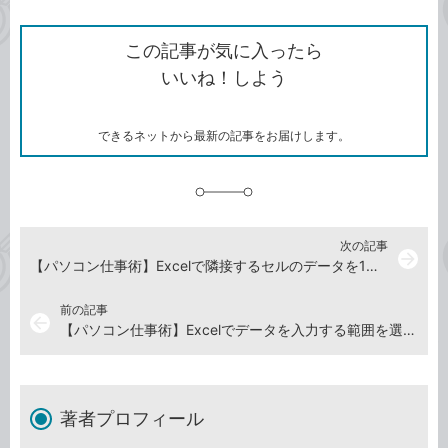
ン
Twitter）
で
て
ク
で
シ
な
を
シ
ェ
ブ
この記事が気に入ったら
コ
ェ
ア
ッ
いいね！しよう
ピ
ア
ク
ー
マ
ー
ク
できるネットから最新の記事をお届けします。
に
追
加
次の記事
arrow_forward
【パソコン仕事術】Excelで隣接するセルのデータを1回だけのキー操作で複製する
前の記事
arrow_back
【パソコン仕事術】Excelでデータを入力する範囲を選択しておくとはみ出さずに入力できる
著者プロフィール