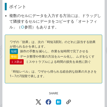
ポイント
複数のセルにデータを入力する方法には、ドラッグし
て隣接するセルにデータをコピーする「オートフィ
ル」（
○
参照）もあります。
ワザの「効果」は、次の「時短3原則」のどれに該当する効果
が得られるかを表します。
操作の手数を減らし、作業を短時間で完了させる
短縮
データ整理や作業の方法をルール化し、ムダをなくす
整頓
ミスやトラブルによる時間の損失を未然に防ぐ
ミス防止
「時短レベル」は、ワザから得られる総合的な効果の大きさを
1～7の7段階で表します。
SHARE
記事をシェアする
リ
X（旧
Facebook
は