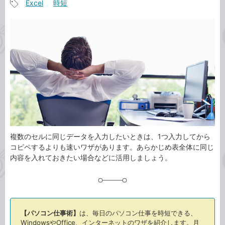
Excel
時短
事
記
カ
事
テ
タ
ゴ
グ
リ
複数のセルに同じデータを入力したいときは、1つ入力してから
コピペするよりも速いワザがあります。あらかじめ表全体に同じ
内容を入れておきたい場合などに活用しましょう。
【パソコン仕事術】
は、毎日のパソコン仕事を時短できる、
WindowsやOffice、インターネットのワザを紹介します。月