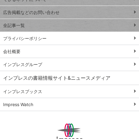
Excel Q&A
close
閉じ
トイアンナ流仕
広告掲載などのお問い合わせ
る
事術
全記事一覧
PowerAutomate
ではじめる業務
プライバシーポリシー
の完全自動化
会社概要
AI議事録作成術
Windows 11
インプレスグループ
Q&A
インプレスの書籍情報サイト&ニュースメディア
Teams踏み込み
活用術
インプレスブックス
Excel講師の仕事
Impress Watch
術
エクセル時短
パワポ時短
Windows Tips