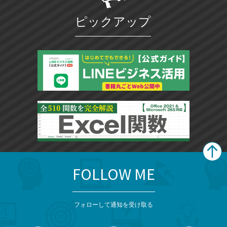
ピックアップ
FOLLOW ME
search
format_list_bulleted
検
カ
検
カ
索
テ
メ
ゴ
索
テ
ニ
リ
フォローして通知を受け取る
ゴ
ュ
ー
ー
一