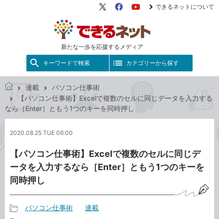
できるネットについて
X（旧
Facebook
YouTube
Twitter）
新たな一歩を応援するメディア
キーワードで検索
カテゴリーから探す
連載
パソコン仕事術
で
【パソコン仕事術】Excelで複数のセルに同じデータを入力する
き
なら［Enter］ともう1つのキーを同時押し
る
ネ
2020.08.25 TUE 06:00
ッ
ト
【パソコン仕事術】Excelで複数のセルに同じデ
ータを入力するなら［Enter］ともう1つのキーを
同時押し
パソコン仕事術
連載
記