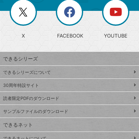
リ
を
覧
閉
を
ー
じ
閉
か
る
じ
る
search
ら
急
X
FACEBOOK
YOUTUBE
探
上
検
昇
索
す
ワ
できるシリーズ
ー
ド
できるシリーズについて
Google
ト
スプレ
ッ
30周年特設サイト
ッドシ
プ
読者限定PDFのダウンロード
ート
ペ
iPhone
ー
サンプルファイルのダウンロード
VLOOKUP
ジ
できるネット
連載
できるネットについて