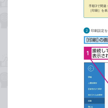
手順3で間違
［印刷］を表
2
印刷設定を