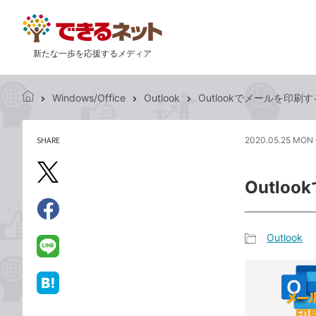
新たな一歩を応援するメディア
Windows/Office
Outlook
Outlookでメールを印刷
で
き
る
SHARE
2020.05.25 MON 
記
ネ
事
ッ
を
X（旧
ト
Outl
シ
Twitter）
ェ
で
ア
Facebook
す
シ
で
Outlook
る
ェ
記
シ
LINE
ア
事
ェ
で
カ
ア
送
は
テ
る
て