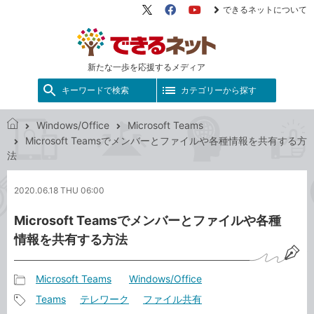
できるネットについて
X（旧
Facebook
YouTube
Twitter）
新たな一歩を応援するメディア
キーワードで検索
カテゴリーから探す
Windows/Office
Microsoft Teams
で
Microsoft Teamsでメンバーとファイルや各種情報を共有する方
き
法
る
ネ
2020.06.18 THU 06:00
ッ
ト
Microsoft Teamsでメンバーとファイルや各種
情報を共有する方法
Microsoft Teams
Windows/Office
記
Teams
テレワーク
ファイル共有
事
記