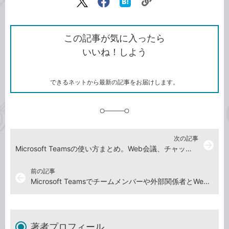
リ
X（旧
Facebook
は
ン
Twitter）
で
て
ク
で
シ
な
を
シ
ェ
ブ
この記事が気に入ったら
コ
ェ
ア
ッ
いいね！しよう
ピ
ア
ク
ー
マ
ー
ク
できるネットから最新の記事をお届けします。
に
追
加
次の記事
arrow_forward
Microsoft Teamsの使い方まとめ。Web会議、チャット、ファイル共有までしっかり解説
前の記事
arrow_back
Microsoft Teamsでチームメンバーや外部関係者とWeb会議をする方法
著者プロフィール