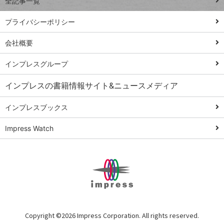
全記事一覧
PowerAutomate
ではじめる業務
プライバシーポリシー
の完全自動化
会社概要
AI議事録作成術
Windows 11
インプレスグループ
Q&A
インプレスの書籍情報サイト&ニュースメディア
Teams踏み込み
活用術
インプレスブックス
Excel講師の仕事
Impress Watch
術
エクセル時短
パワポ時短
Windows Tips
神保町ペロリ旅
俺のメルカリ
Copyright ©
2026 Impress Corporation. All rights reserved.