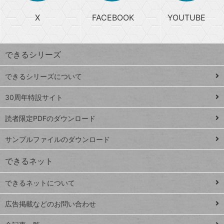
る
search
ら
急
X
FACEBOOK
YOUTUBE
探
上
検
昇
索
す
ワ
できるシリーズ
ー
ド
できるシリーズについて
Google
ト
スプレ
ッ
30周年特設サイト
ッドシ
プ
読者限定PDFのダウンロード
ート
ペ
iPhone
ー
サンプルファイルのダウンロード
VLOOKUP
ジ
できるネット
連載
できるネットについて
Excel Q&A
close
閉じ
トイアンナ流仕
広告掲載などのお問い合わせ
る
事術