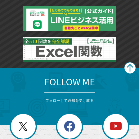
FOLLOW ME
search
format_list_bulleted
検
カ
検
カ
索
テ
メ
ゴ
索
テ
ニ
リ
フォローして通知を受け取る
ゴ
ュ
ー
ー
一
リ
を
覧
閉
を
ー
じ
閉
か
る
じ