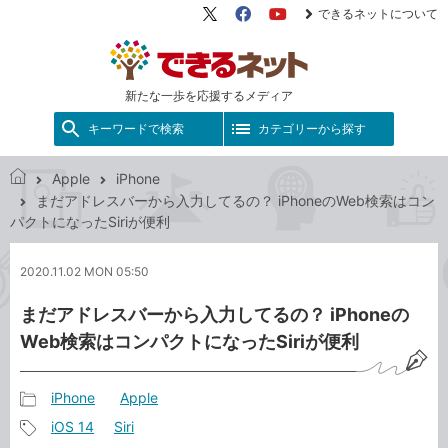
できるネットについて
X（旧
Facebook
YouTube
Twitter）
新たな一歩を応援するメディア
キーワードで検索
カテゴリーから探す
Apple
iPhone
で
まだアドレスバーから入力してるの？ iPhoneのWeb検索はコン
き
パクトになったSiriが便利
る
ネ
2020.11.02 MON 05:50
ッ
ト
まだアドレスバーから入力してるの？ iPhoneの
Web検索はコンパクトになったSiriが便利
iPhone
Apple
記
iOS 14
Siri
事
記