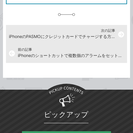
に
追
加
次の記事
arrow_forward
iPhoneのPASMOにクレジットカードでチャージする方法。Apple Payでラクラク入金！
前の記事
arrow_back
iPhoneのショートカットで複数個のアラームをセットする方法。実行時の通知も非表示にできる
ピックアップ