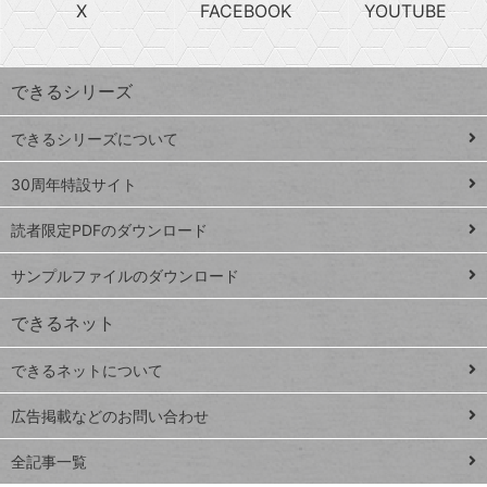
急
X
FACEBOOK
YOUTUBE
探
上
検
昇
索
す
ワ
できるシリーズ
ー
ド
できるシリーズについて
Google
ト
スプレ
ッ
30周年特設サイト
ッドシ
プ
読者限定PDFのダウンロード
ート
ペ
iPhone
ー
サンプルファイルのダウンロード
VLOOKUP
ジ
できるネット
連載
できるネットについて
Excel Q&A
close
閉じ
トイアンナ流仕
広告掲載などのお問い合わせ
る
事術
全記事一覧
PowerAutomate