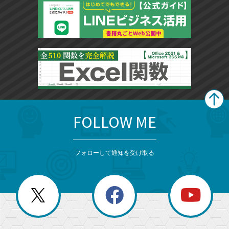
FOLLOW ME
search
format_list_bulleted
検
カ
検
カ
索
テ
メ
ゴ
索
テ
ニ
リ
フォローして通知を受け取る
ゴ
ュ
ー
ー
一
リ
を
覧
閉
を
ー
じ
閉
か
る
じ
る
search
ら