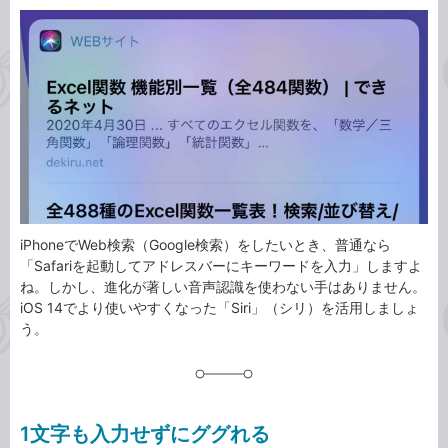
カ
事
テ
タ
ゴ
グ
リ
iPhoneでWeb検索（Google検索）をしたいとき、普通なら
「Safariを起動してアドレスバーにキーワードを入力」しますよ
ね。しかし、進化が著しい音声認識を使わない手はありません。
iOS 14でより使いやすくなった「Siri」（シリ）を活用しましょ
う。
1文字も入力せずにググれる