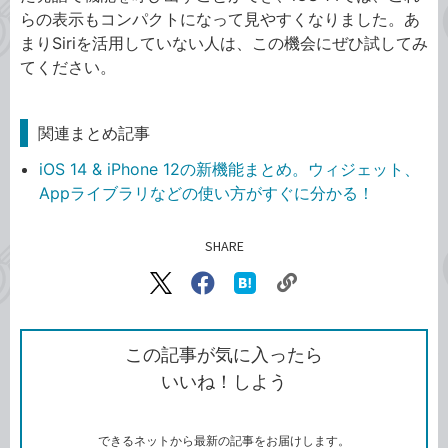
らの表示もコンパクトになって見やすくなりました。あ
まりSiriを活用していない人は、この機会にぜひ試してみ
てください。
関連まとめ記事
iOS 14 & iPhone 12の新機能まとめ。ウィジェット、
Appライブラリなどの使い方がすぐに分かる！
SHARE
記事をシェアする
リ
X（旧
Facebook
は
ン
Twitter）
で
て
ク
で
シ
な
を
シ
ェ
ブ
この記事が気に入ったら
コ
ェ
ア
ッ
いいね！しよう
ピ
ア
ク
ー
マ
ー
ク
できるネットから最新の記事をお届けします。