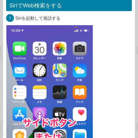
SiriでWeb検索をする
1
Siriを起動して発話する