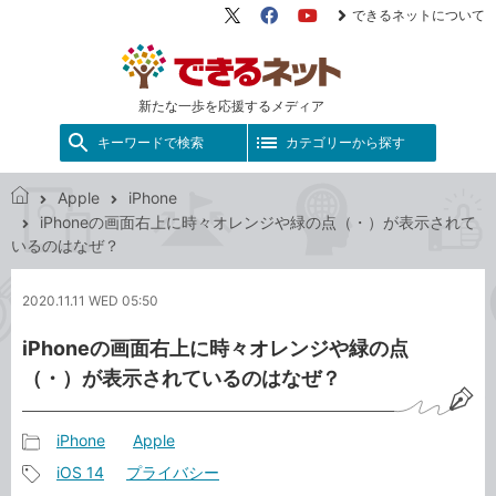
できるネットについて
X（旧
Facebook
YouTube
Twitter）
新たな一歩を応援するメディア
キーワードで検索
カテゴリーから探す
Apple
iPhone
で
iPhoneの画面右上に時々オレンジや緑の点（・）が表示されて
き
いるのはなぜ？
る
ネ
2020.11.11 WED 05:50
ッ
ト
iPhoneの画面右上に時々オレンジや緑の点
（・）が表示されているのはなぜ？
iPhone
Apple
記
iOS 14
プライバシー
事
記