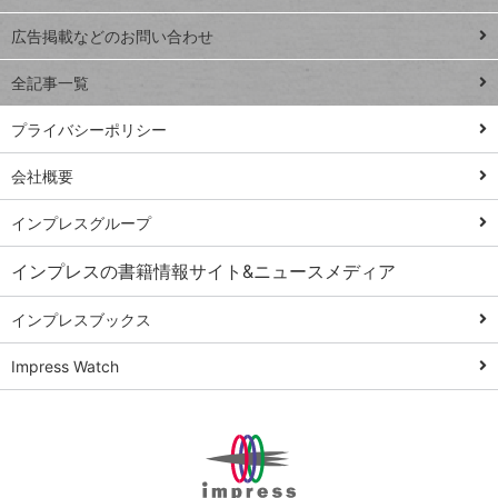
Excel Q&A
close
閉じ
トイアンナ流仕
広告掲載などのお問い合わせ
る
事術
全記事一覧
PowerAutomate
ではじめる業務
プライバシーポリシー
の完全自動化
会社概要
AI議事録作成術
Windows 11
インプレスグループ
Q&A
インプレスの書籍情報サイト&ニュースメディア
Teams踏み込み
活用術
インプレスブックス
Excel講師の仕事
Impress Watch
術
エクセル時短
パワポ時短
Windows Tips