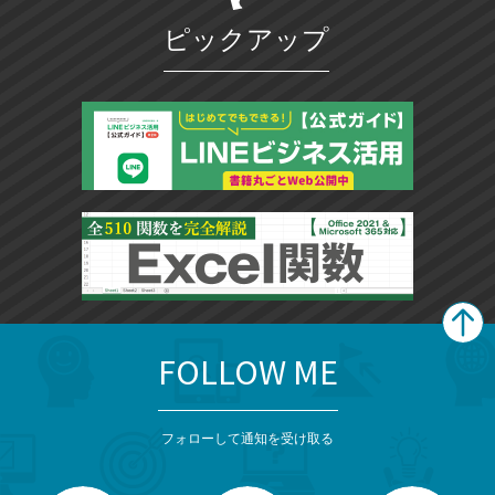
ピックアップ
FOLLOW ME
search
format_list_bulleted
検
カ
検
カ
索
テ
メ
ゴ
索
テ
ニ
リ
フォローして通知を受け取る
ゴ
ュ
ー
ー
一
リ