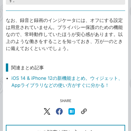
す。
なお、録音と録画のインジケータには、オフにする設定
は用意されていません。プライバシー保護のための機能
なので、常時動作していたほうが安心感があります。以
上のような働きをすることを知っておき、万が一のとき
に備えておくといいでしょう。
関連まとめ記事
iOS 14 & iPhone 12の新機能まとめ。ウィジェット、
Appライブラリなどの使い方がすぐに分かる！
SHARE
記事をシェアする
リ
X（旧
Facebook
は
ン
Twitter）
で
て
ク
で
シ
な
を
シ
ェ
ブ