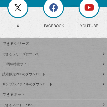
を
覧
閉
を
ー
じ
閉
か
る
じ
る
search
ら
急
X
FACEBOOK
YOUTUBE
探
上
検
昇
索
す
ワ
できるシリーズ
ー
ド
できるシリーズについて
Google
ト
スプレ
ッ
30周年特設サイト
ッドシ
プ
読者限定PDFのダウンロード
ート
ペ
iPhone
ー
サンプルファイルのダウンロード
VLOOKUP
ジ
できるネット
連載
できるネットについて