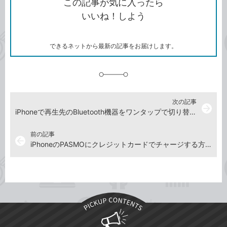
この記事が気に入ったら
コ
ェ
ア
ッ
いいね！しよう
ピ
ア
ク
ー
マ
ー
ク
できるネットから最新の記事をお届けします。
に
追
加
次の記事
arrow_forward
iPhoneで再生先のBluetooth機器をワンタップで切り替える方法。ショートカット＆ウィジェットで快適！
前の記事
arrow_back
iPhoneのPASMOにクレジットカードでチャージする方法。Apple Payでラクラク入金！