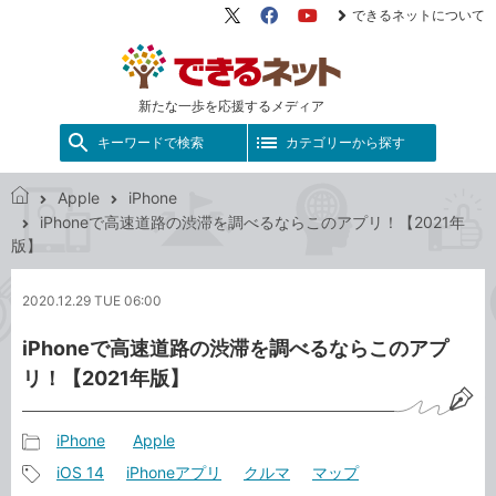
できるネットについて
X（旧
Facebook
YouTube
Twitter）
新たな一歩を応援するメディア
キーワードで検索
カテゴリーから探す
Apple
iPhone
で
iPhoneで高速道路の渋滞を調べるならこのアプリ！【2021年
き
版】
る
ネ
2020.12.29 TUE 06:00
ッ
ト
iPhoneで高速道路の渋滞を調べるならこのアプ
リ！【2021年版】
iPhone
Apple
記
iOS 14
iPhoneアプリ
クルマ
マップ
事
記