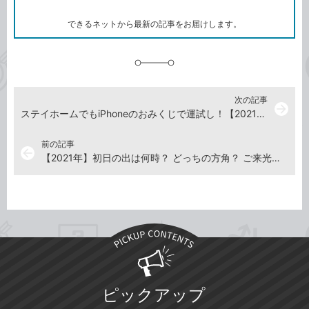
ー
ク
できるネットから最新の記事をお届けします。
に
追
加
次の記事
arrow_forward
ステイホームでもiPhoneのおみくじで運試し！【2021年版】
前の記事
arrow_back
【2021年】初日の出は何時？ どっちの方角？ ご来光の時間や方向をスマホで調べる
ピックアップ