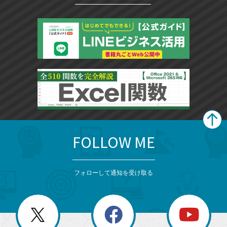
FOLLOW ME
search
format_list_bulleted
検
カ
検
カ
索
テ
メ
ゴ
索
テ
ニ
リ
フォローして通知を受け取る
ゴ
ュ
ー
ー
一
リ
を
覧
閉
を
ー
じ
閉