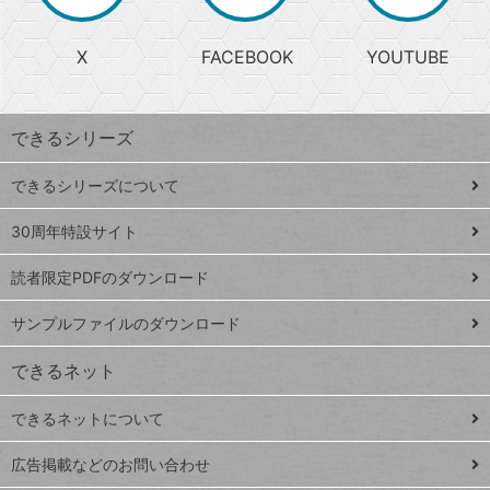
か
る
じ
る
search
ら
急
X
FACEBOOK
YOUTUBE
探
上
検
昇
索
す
ワ
できるシリーズ
ー
ド
できるシリーズについて
Google
ト
スプレ
ッ
30周年特設サイト
ッドシ
プ
読者限定PDFのダウンロード
ート
ペ
iPhone
ー
サンプルファイルのダウンロード
VLOOKUP
ジ
できるネット
連載
できるネットについて
Excel Q&A
close
閉じ
トイアンナ流仕
広告掲載などのお問い合わせ
る