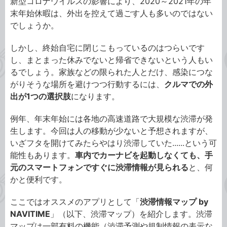
新型コロナウイルスの影響により、2020～2021年の年
末年始休暇は、外出を控えて過ごす人も多いのではない
でしょうか。
しかし、終始自宅に閉じこもっているのはつらいです
し、まとまった休みでないと帰省できないという人もい
るでしょう。家族などの限られた人とだけ、感染につな
がりそうな場所を避けつつ行動するには、
クルマでの外
出が1つの選択肢
になります。
例年、年末年始には各地の高速道路で大規模な渋滞が発
生します。今回は人の移動が少ないと予想されますが、
いざフタを開けてみたらやはり渋滞していた......という可
能性もあります。
車内でカーナビを起動しなくても、手
元のスマートフォンですぐに渋滞情報が見られる
と、何
かと便利です。
ここではオススメのアプリとして「
渋滞情報マップ by
NAVITIME
」（以下、渋滞マップ）を紹介します。渋滞
マップは一部有料の機能（渋滞予測や規制情報の表示な