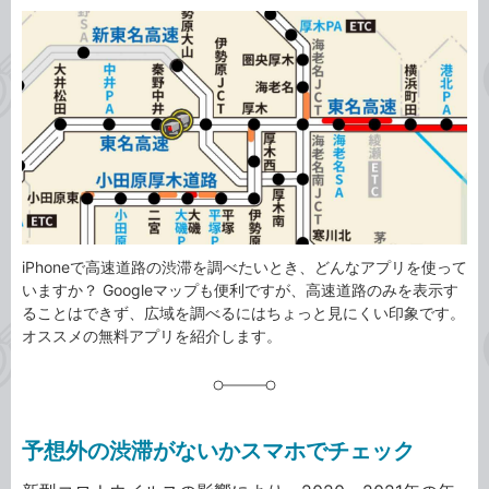
カ
事
テ
タ
ゴ
グ
リ
iPhoneで高速道路の渋滞を調べたいとき、どんなアプリを使って
いますか？ Googleマップも便利ですが、高速道路のみを表示す
ることはできず、広域を調べるにはちょっと見にくい印象です。
オススメの無料アプリを紹介します。
予想外の渋滞がないかスマホでチェック