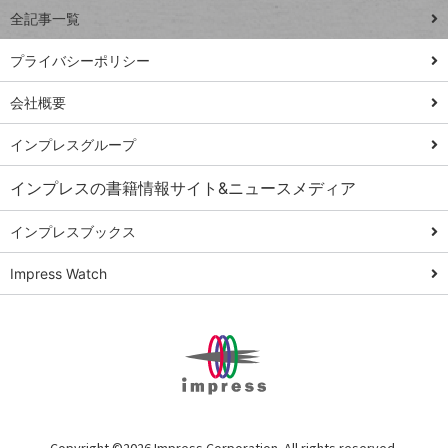
事術
全記事一覧
PowerAutomate
ではじめる業務
プライバシーポリシー
の完全自動化
会社概要
AI議事録作成術
Windows 11
インプレスグループ
Q&A
インプレスの書籍情報サイト&ニュースメディア
Teams踏み込み
活用術
インプレスブックス
Excel講師の仕事
Impress Watch
術
エクセル時短
パワポ時短
Windows Tips
神保町ペロリ旅
俺のメルカリ