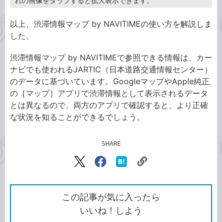
れの画像をタップすると拡大表示できます。
以上、渋滞情報マップ by NAVITIMEの使い方を解説しま
した。
渋滞情報マップ by NAVITIMEで参照できる情報は、カー
ナビでも使われるJARTIC（日本道路交通情報センター）
のデータに基づいています。GoogleマップやApple純正
の［マップ］アプリで渋滞情報として表示されるデータ
とは異なるので、両方のアプリで確認すると、より正確
な状況を知ることができるでしょう。
SHARE
記事をシェアする
リ
X（旧
Facebook
は
ン
Twitter）
で
て
ク
で
シ
な
を
シ
ェ
ブ
この記事が気に入ったら
コ
ェ
ア
ッ
いいね！しよう
ピ
ア
ク
ー
マ