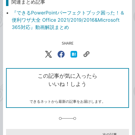
関連まとめ記事
『できるPowerPointパーフェクトブック困った！＆
便利ワザ大全 Office 2021/2019/2016&Microsoft
365対応』動画解説まとめ
SHARE
記事をシェアする
リ
X（旧
Facebook
は
ン
Twitter）
で
て
ク
で
シ
な
を
シ
ェ
ブ
この記事が気に入ったら
コ
ェ
ア
ッ
いいね！しよう
ピ
ア
ク
ー
マ
ー
ク
できるネットから最新の記事をお届けします。
に
追
加
次の記事