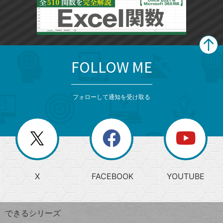
FOLLOW ME
search
format_list_bulleted
検
カ
検
カ
索
テ
メ
ゴ
索
テ
ニ
リ
フォローして通知を受け取る
ゴ
ュ
ー
ー
一
リ
を
覧
閉
を
ー
じ
閉
か
る
じ
る
search
ら
急
X
FACEBOOK
YOUTUBE
探
上
検
昇
索
す
ワ
できるシリーズ
ー