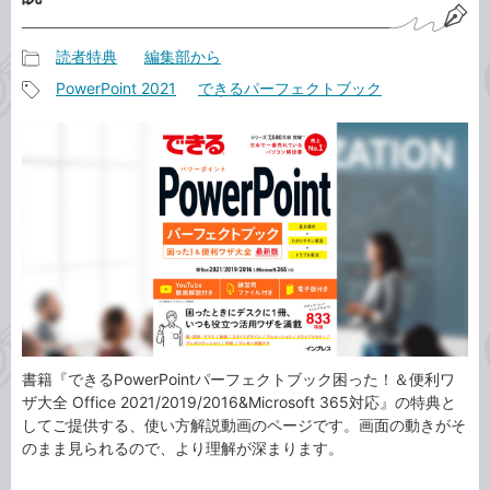
読者特典
編集部から
記
PowerPoint 2021
できるパーフェクトブック
事
記
カ
事
テ
タ
ゴ
グ
リ
書籍『できるPowerPointパーフェクトブック困った！＆便利ワ
ザ大全 Office 2021/2019/2016&Microsoft 365対応』の特典と
してご提供する、使い方解説動画のページです。画面の動きがそ
のまま見られるので、より理解が深まります。