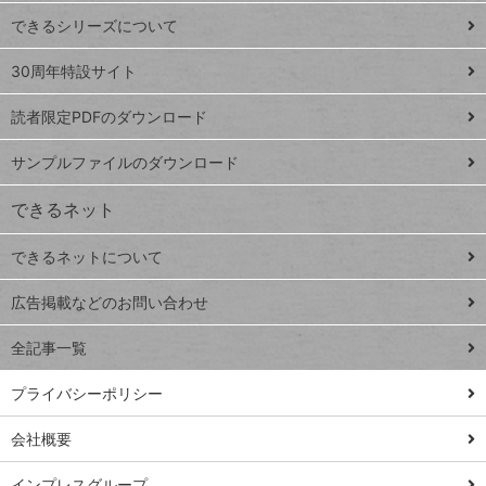
ド
できるシリーズについて
Google
ト
スプレ
ッ
30周年特設サイト
ッドシ
プ
読者限定PDFのダウンロード
ート
ペ
iPhone
ー
サンプルファイルのダウンロード
VLOOKUP
ジ
できるネット
連載
できるネットについて
Excel Q&A
close
閉じ
トイアンナ流仕
広告掲載などのお問い合わせ
る
事術
全記事一覧
PowerAutomate
ではじめる業務
プライバシーポリシー
の完全自動化
会社概要
AI議事録作成術
Windows 11
インプレスグループ