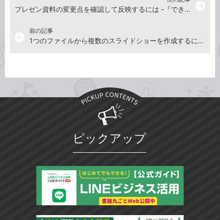
arrow_forward
プレゼン資料の変更点を確認して反映するには -『できるPowerPointパーフェクトブック困った！＆便利ワザ大全 Office 2021/2019/2016&Microsoft 365対応』動画解説
前の記事
arrow_back
1つのファイルから複数のスライドショーを作成するには -『できるPowerPointパーフェクトブック困った！＆便利ワザ大全 Office 2021/2019/2016&Microsoft 365対応』動画解説
ピックアップ