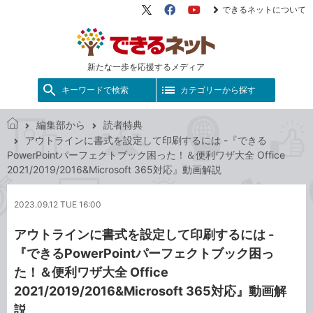
できるネットについて
X（旧
Facebook
YouTube
Twitter）
新たな一歩を応援するメディア
キーワードで検索
カテゴリーから探す
編集部から
読者特典
で
アウトラインに書式を設定して印刷するには -『できる
き
PowerPointパーフェクトブック困った！＆便利ワザ大全 Office
る
2021/2019/2016&Microsoft 365対応』動画解説
ネ
ッ
2023.09.12 TUE 16:00
ト
アウトラインに書式を設定して印刷するには -
『できるPowerPointパーフェクトブック困っ
た！＆便利ワザ大全 Office
2021/2019/2016&Microsoft 365対応』動画解
説