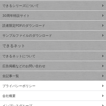
ド
できるシリーズについて
Google
ト
スプレ
ッ
30周年特設サイト
ッドシ
プ
読者限定PDFのダウンロード
ート
ペ
iPhone
ー
サンプルファイルのダウンロード
VLOOKUP
ジ
できるネット
連載
できるネットについて
Excel Q&A
close
閉じ
トイアンナ流仕
広告掲載などのお問い合わせ
る
事術
全記事一覧
PowerAutomate
ではじめる業務
プライバシーポリシー
の完全自動化
会社概要
AI議事録作成術
Windows 11
インプレスグループ