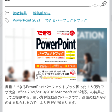
読者特典
編集部から
記
PowerPoint 2021
できるパーフェクトブック
事
記
カ
事
テ
タ
ゴ
グ
リ
書籍『できるPowerPointパーフェクトブック困った！＆便利ワ
ザ大全 Office 2021/2019/2016&Microsoft 365対応』の特典と
してご提供する、使い方解説動画のページです。画面の動きがそ
のまま見られるので、より理解が深まります。