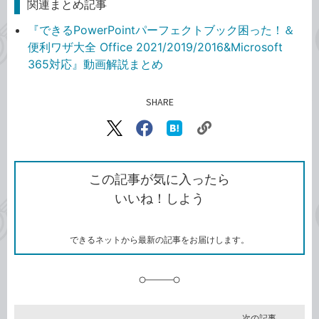
関連まとめ記事
『できるPowerPointパーフェクトブック困った！＆
便利ワザ大全 Office 2021/2019/2016&Microsoft
365対応』動画解説まとめ
SHARE
記事をシェアする
リ
X（旧
Facebook
は
ン
Twitter）
で
て
ク
で
シ
な
を
シ
ェ
ブ
この記事が気に入ったら
コ
ェ
ア
ッ
いいね！しよう
ピ
ア
ク
ー
マ
ー
ク
できるネットから最新の記事をお届けします。
に
追
加
次の記事