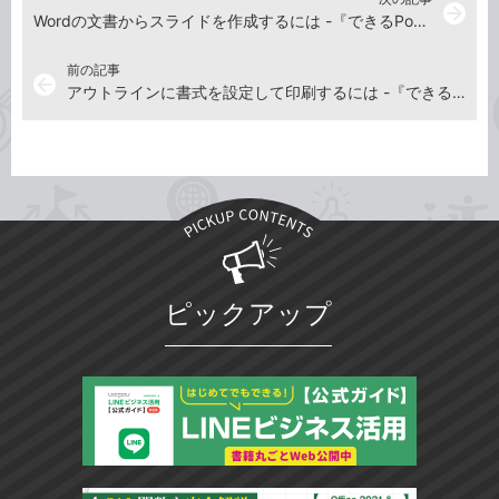
arrow_forward
Wordの文書からスライドを作成するには -『できるPowerPointパーフェクトブック困った！＆便利ワザ大全 Office 2021/2019/2016&Microsoft 365対応』動画解説
前の記事
arrow_back
アウトラインに書式を設定して印刷するには -『できるPowerPointパーフェクトブック困った！＆便利ワザ大全 Office 2021/2019/2016&Microsoft 365対応』動画解説
ピックアップ