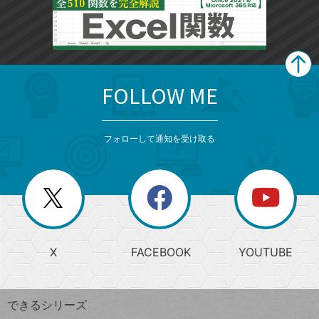
FOLLOW ME
search
format_list_bulleted
検
カ
検
カ
索
テ
メ
ゴ
索
テ
ニ
リ
フォローして通知を受け取る
ゴ
ュ
ー
ー
一
リ
を
覧
閉
を
ー
じ
閉
か
る
じ
る
search
ら
急
X
FACEBOOK
YOUTUBE
探
上
検
昇
索
す
ワ
できるシリーズ
ー