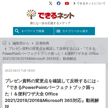
できるネットについて
X（旧
Facebook
YouTube
Twitter）
新たな一歩を応援するメディア
キーワードで検索
カテゴリーから探す
編集部から
読者特典
で
プレゼン資料の変更点を確認して反映するには -『できる
き
PowerPointパーフェクトブック困った！＆便利ワザ大全 Office
る
2021/2019/2016&Microsoft 365対応』動画解説
ネ
ッ
2023.09.12 TUE 16:00
ト
プレゼン資料の変更点を確認して反映するには -
『できるPowerPointパーフェクトブック困っ
た！＆便利ワザ大全 Office
2021/2019/2016&Microsoft 365対応』動画解
説