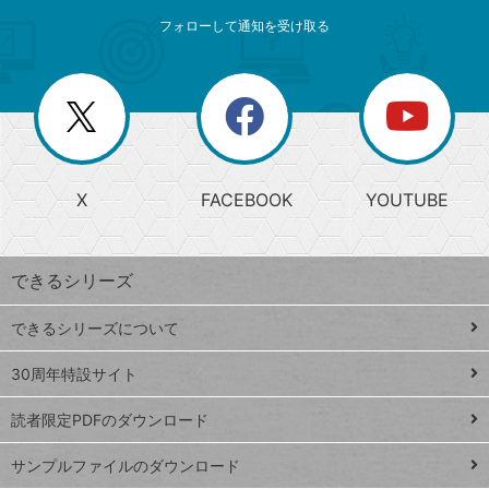
メ
ゴ
索
テ
ニ
リ
フォローして通知を受け取る
ゴ
ュ
ー
ー
一
リ
を
覧
閉
を
ー
じ
閉
か
る
じ
る
search
ら
急
X
FACEBOOK
YOUTUBE
探
上
検
昇
索
す
ワ
できるシリーズ
ー
ド
できるシリーズについて
Google
ト
スプレ
ッ
30周年特設サイト
ッドシ
プ
読者限定PDFのダウンロード
ート
ペ
iPhone
ー
サンプルファイルのダウンロード
VLOOKUP
ジ