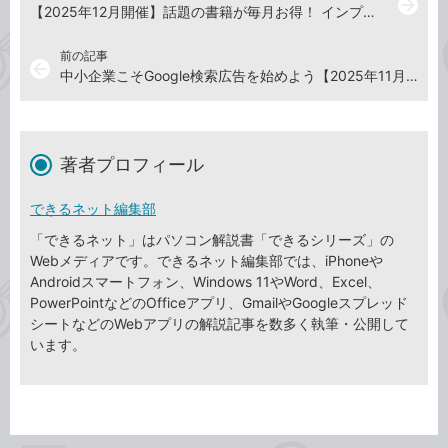
arrow_forward
【2025年12月開催】話題の書籍が毎月お得！ インプレスブックス月替りセール開催中（12月31日まで）
前の記事
arrow_back
中小企業こそGoogle検索広告を始めよう【2025年11月21日】
著者プロフィール
できるネット編集部
「できるネット」はパソコン解説書「できるシリーズ」の
Webメディアです。できるネット編集部では、iPhoneや
Androidスマートフォン、Windows 11やWord、Excel、
PowerPointなどのOfficeアプリ、GmailやGoogleスプレッド
シートなどのWebアプリの解説記事を数多く執筆・公開して
います。