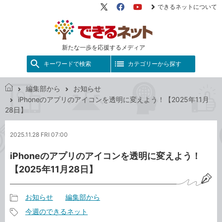
できるネットについて
X（旧
Facebook
YouTube
Twitter）
新たな一歩を応援するメディア
キーワードで検索
カテゴリーから探す
編集部から
お知らせ
で
iPhoneのアプリのアイコンを透明に変えよう！【2025年11月
き
28日】
る
ネ
2025.11.28 FRI 07:00
ッ
ト
iPhoneのアプリのアイコンを透明に変えよう！
【2025年11月28日】
お知らせ
編集部から
記
今週のできるネット
事
記