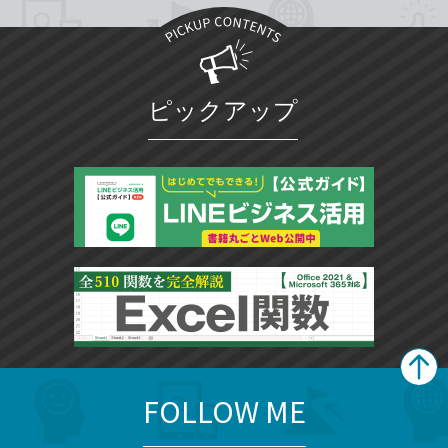
ピックアップ
FOLLOW ME
search
format_list_bulleted
検
カ
検
カ
索
テ