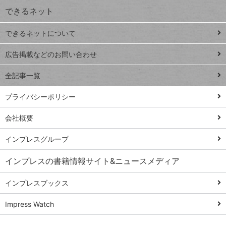
できるネット
連載
できるネットについて
Excel Q&A
close
閉じ
トイアンナ流仕
広告掲載などのお問い合わせ
る
事術
全記事一覧
PowerAutomate
ではじめる業務
プライバシーポリシー
の完全自動化
会社概要
AI議事録作成術
Windows 11
インプレスグループ
Q&A
インプレスの書籍情報サイト&ニュースメディア
Teams踏み込み
活用術
インプレスブックス
Excel講師の仕事
Impress Watch
術
エクセル時短