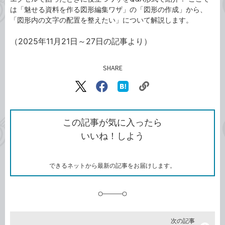
は「魅せる資料を作る図形編集ワザ」の「図形の作成」から、
「図形内の文字の配置を整えたい」について解説します。
（2025年11月21日～27日の記事より）
SHARE
記事をシェアする
リ
X（旧
Facebook
は
ン
Twitter）
で
て
ク
で
シ
な
を
シ
ェ
ブ
この記事が気に入ったら
コ
ェ
ア
ッ
いいね！しよう
ピ
ア
ク
ー
マ
ー
ク
できるネットから最新の記事をお届けします。
に
追
加
次の記事