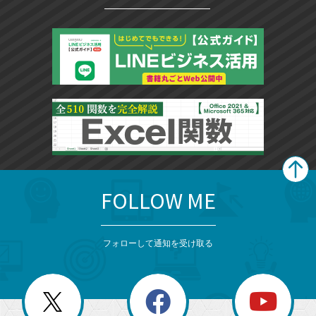
FOLLOW ME
search
format_list_bulleted
検
カ
検
カ
索
テ
メ
ゴ
索
テ
ニ
リ
フォローして通知を受け取る
ゴ
ュ
ー
ー
一
リ
を
覧
閉
を
ー
じ
閉