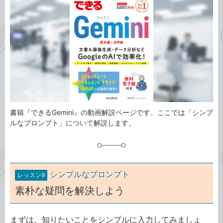
事
テ
タ
ゴ
グ
リ
書籍『できるGemini』の動画解説ページです。ここでは「シンプ
ルなプロンプト」について解説します。
シンプルなプロンプト
レッスン9
素朴な疑問を解決しよう
まずは、知りたいことをシンプルに入力してみましょ