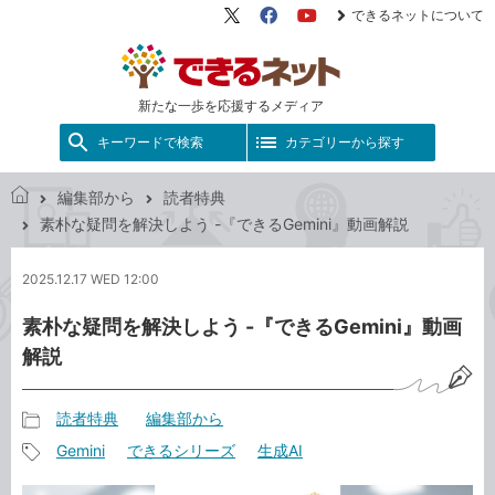
できるネットについて
X（旧
Facebook
YouTube
Twitter）
新たな一歩を応援するメディア
キーワードで検索
カテゴリーから探す
編集部から
読者特典
で
素朴な疑問を解決しよう -『できるGemini』動画解説
き
る
2025.12.17 WED 12:00
ネ
ッ
素朴な疑問を解決しよう -『できるGemini』動画
ト
解説
読者特典
編集部から
記
Gemini
できるシリーズ
生成AI
事
記
カ