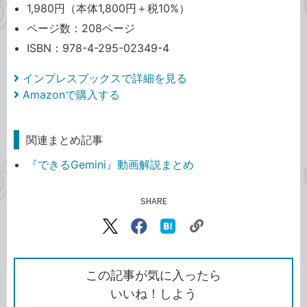
1,980円（本体1,800円＋税10%）
ページ数：208ページ
ISBN：978-4-295-02349-4
インプレスブックスで詳細を見る
Amazonで購入する
関連まとめ記事
『できるGemini』動画解説まとめ
SHARE
記事をシェアする
リ
X（旧
Facebook
は
ン
Twitter）
で
て
ク
で
シ
な
を
シ
ェ
ブ
この記事が気に入ったら
コ
ェ
ア
ッ
いいね！しよう
ピ
ア
ク
ー
マ