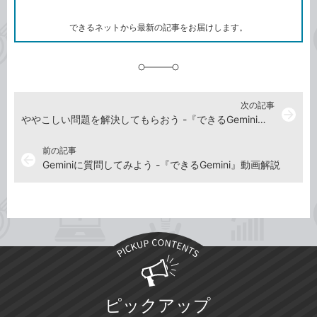
ー
ク
できるネットから最新の記事をお届けします。
に
追
加
次の記事
arrow_forward
ややこしい問題を解決してもらおう -『できるGemini』動画解説
前の記事
arrow_back
Geminiに質問してみよう -『できるGemini』動画解説
ピックアップ