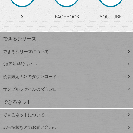
か
る
じ
る
search
ら
急
X
FACEBOOK
YOUTUBE
探
上
検
昇
索
す
ワ
できるシリーズ
ー
ド
できるシリーズについて
Google
ト
スプレ
ッ
30周年特設サイト
ッドシ
プ
読者限定PDFのダウンロード
ート
ペ
iPhone
ー
サンプルファイルのダウンロード
VLOOKUP
ジ
できるネット
連載
できるネットについて
Excel Q&A
close
閉じ
トイアンナ流仕
広告掲載などのお問い合わせ
る