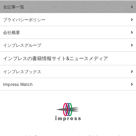
事術
全記事一覧
PowerAutomate
ではじめる業務
プライバシーポリシー
の完全自動化
会社概要
AI議事録作成術
Windows 11
インプレスグループ
Q&A
インプレスの書籍情報サイト&ニュースメディア
Teams踏み込み
活用術
インプレスブックス
Excel講師の仕事
Impress Watch
術
エクセル時短
パワポ時短
Windows Tips
神保町ペロリ旅
俺のメルカリ