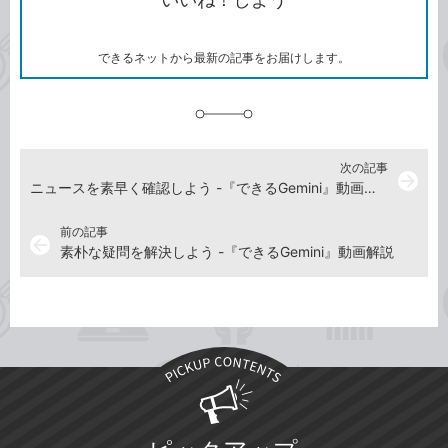
ー
マ
ー
ク
できるネットから最新の記事をお届けします。
に
追
加
次の記事
arrow_forward
ニュースを素早く確認しよう -『できるGemini』動画解説
前の記事
arrow_back
素朴な疑問を解決しよう -『できるGemini』動画解説