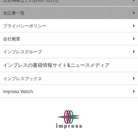
トイアンナ流仕
る
事術
全記事一覧
PowerAutomate
ではじめる業務
プライバシーポリシー
の完全自動化
会社概要
AI議事録作成術
Windows 11
インプレスグループ
Q&A
インプレスの書籍情報サイト&ニュースメディア
Teams踏み込み
活用術
インプレスブックス
Excel講師の仕事
Impress Watch
術
エクセル時短
パワポ時短
Windows Tips
神保町ペロリ旅