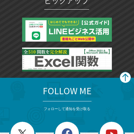
ピックアップ
FOLLOW ME
search
format_list_bulleted
検
カ
検
カ
索
テ
メ
ゴ
索
テ
ニ
リ
フォローして通知を受け取る
ゴ
ュ
ー
ー
一
リ
を
覧
閉
を
ー