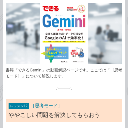
カ
事
テ
タ
ゴ
グ
リ
書籍『できるGemini』の動画解説ページです。ここでは「［思考
モード］」について解説します。
［思考モード］
レッスン12
ややこしい問題を解決してもらおう