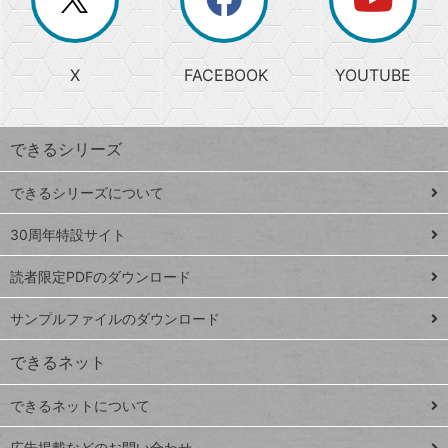
じ
閉
か
る
じ
る
search
ら
急
X
FACEBOOK
YOUTUBE
探
上
検
昇
索
す
ワ
できるシリーズ
ー
ド
できるシリーズについて
Google
ト
スプレ
ッ
30周年特設サイト
ッドシ
プ
読者限定PDFのダウンロード
ート
ペ
iPhone
ー
サンプルファイルのダウンロード
VLOOKUP
ジ
できるネット
連載
できるネットについて
Excel Q&A
close
閉じ
広告掲載などのお問い合わせ