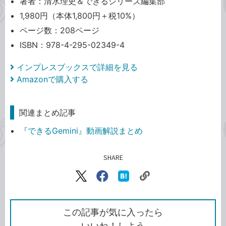
著者：清水理史＆できるシリーズ編集部
1,980円（本体1,800円＋税10%）
ページ数：208ページ
ISBN：978-4-295-02349-4
インプレスブックスで詳細を見る
Amazonで購入する
関連まとめ記事
『できるGemini』動画解説まとめ
SHARE
記事をシェアする
リ
X（旧
Facebook
は
ン
Twitter）
で
て
ク
で
シ
な
を
シ
ェ
ブ
この記事が気に入ったら
コ
ェ
ア
ッ
いいね！しよう
ピ
ア
ク