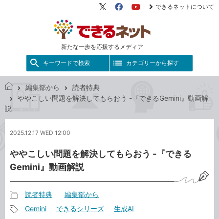
できるネットについて
X（旧
Facebook
YouTube
Twitter）
新たな一歩を応援するメディア
キーワードで検索
カテゴリーから探す
編集部から
読者特典
で
ややこしい問題を解決してもらおう -『できるGemini』動画解
き
説
る
ネ
2025.12.17 WED 12:00
ッ
ト
ややこしい問題を解決してもらおう -『できる
Gemini』動画解説
読者特典
編集部から
記
Gemini
できるシリーズ
生成AI
事
記