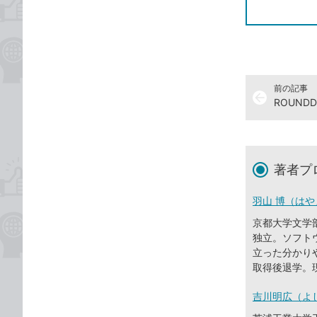
前の記事
arrow_back
ROUND
著者プ
羽山 博（はや
京都大学文学
独立。ソフト
立った分かり
取得後退学。
吉川明広（よ