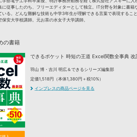
工学部電子工学科卒業後、特許事務所勤務を経て株式会社アスキーに入
集に従事したのち、フリーエディターとして独立。IT分野を対象に書籍
ている。どんな難解な技術も中学3年生が理解できる言葉で表現するこ
空保安大学校講師。元お茶の水女子大学講師。
めの書籍
できるポケット 時短の王道 Excel関数全事典 改
羽山 博・吉川 明広＆できるシリーズ編集部
定価1,518円（本体1,380円＋税10%）
インプレスの商品ページを見る
nで購入