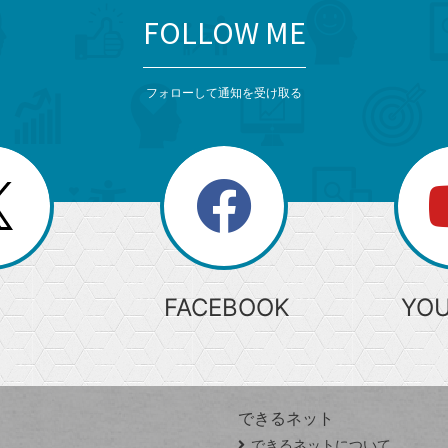
FOLLOW ME
フォローして通知を受け取る
search
検
索
FACEBOOK
YO
できるネット
できるネットについて