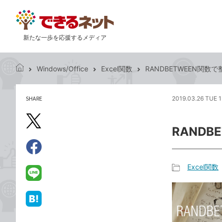
新たな一歩を応援するメディア
Windows/Office
Excel関数
RANDBETWEEN関
で
き
る
SHARE
2019.03.26 TUE 1
記
ネ
事
ッ
を
X（旧
ト
RAND
シ
Twitter）
ェ
で
ア
Facebook
す
シ
で
Excel関数
る
ェ
記
シ
LINE
ア
事
ェ
で
カ
ア
送
は
テ
る
て