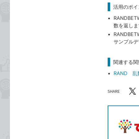
活用のポイ
RANDB
数を返しま
RANDB
サンプルデ
関連する関
RAND 
SHARE
記事をシ
T