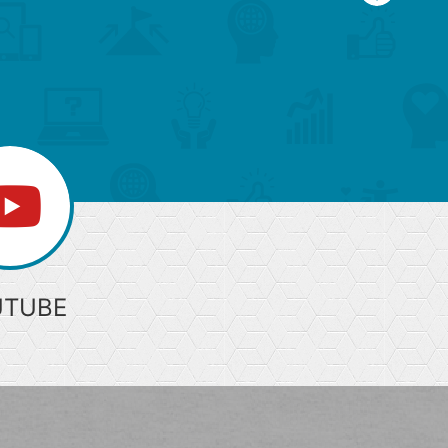
ー
ジ
上
部
へ
UTUBE