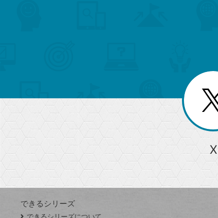
search
format_list_bulleted
検
カ
検
カ
索
テ
メ
ゴ
索
テ
ニ
リ
ュ
ー
ゴ
ー
一
を
覧
リ
閉
を
じ
閉
ー
る
じ
る
か
ら
急上昇ワード
X
探
Googleスプレッドシート
iPhone
VLOOKUP
す
できるシリーズ
close
できるシリーズについて