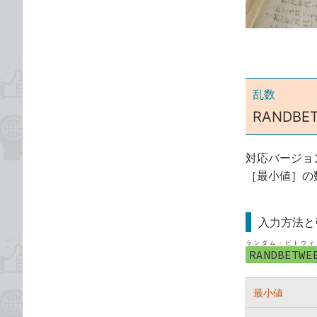
ゴ
な
リ
ブ
ッ
ク
マ
ー
乱数
ク
RANDB
に
追
対応バージョ
加
［最小値］の
入力方法と
ランダム・ビトウィ
RANDBETWE
最小値