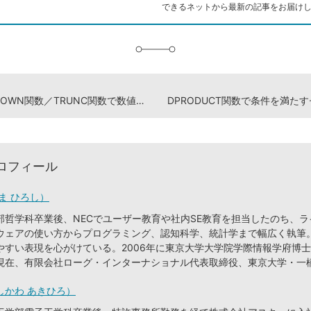
できるネットから最新の記事をお届け
に
追
加
DOWN関数／TRUNC関数で数値を切り捨てる
DPRODUCT関数で条件を満た
ロフィール
ま ひろし）
部哲学科卒業後、NECでユーザー教育や社内SE教育を担当したのち、
ウェアの使い方からプログラミング、認知科学、統計学まで幅広く執筆
やすい表現を心がけている。2006年に東京大学大学院学際情報学府博
現在、有限会社ローグ・インターナショナル代表取締役、東京大学・一
しかわ あきひろ）