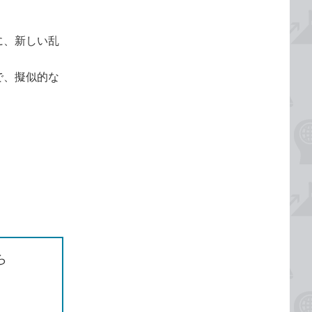
に、新しい乱
で、擬似的な
ら