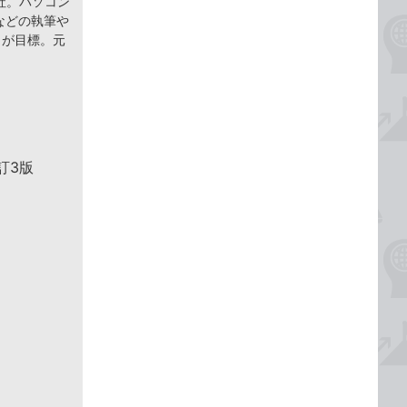
社。パソコン
などの執筆や
とが目標。元
訂3版