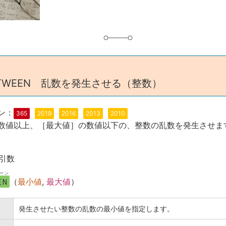
ETWEEN 乱数を発生させる（整数）
ン：
365
2019
2016
2013
2010
数値以上、［最大値］の数値以下の、整数の乱数を発生させま
引数
ーン
EN
（
最小値
,
最大値
）
発生させたい整数の乱数の最小値を指定します。