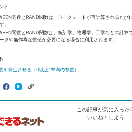
ント
ETWEEN関数とRAND関数は、ワークシートが再計算されるたび
す。
ETWEEN関数とRAND関数は、統計学、物理学、工学などの計算
ータや無作為な数値が必要になる場合に利用されます。
数
乱数を発生させる（0以上1未満の整数）
リ
X（旧
Facebook
は
ェアする
ン
witter）
で
て
ク
で
シ
な
を
シ
ェ
ブ
この記事が気に入った
コ
ェ
ア
ッ
ピ
ア
ク
いいね！しよう
ー
マ
ー
ク