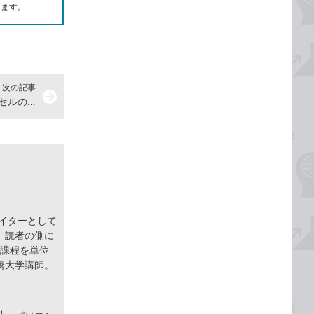
します。
次の記事
arrow_forward
すセルの積を求める
ライターとして
。読者の側に
士課程を単位
橋大学講師。