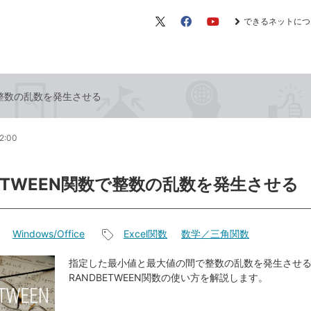
できるネットにつ
X（旧
Facebook
YouTube
Twitter）
数で整数の乱数を発生させる
2:00
BETWEEN関数で整数の乱数を発生させる
Windows/Office
Excel関数
数学／三角関数
記
事
指定した最小値と最大値の間で整数の乱数を発生させ
RANDBETWEEN関数の使い方を解説します。
タ
グ