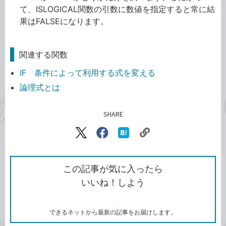
て、ISLOGICAL関数の引数に数値を指定すると常に結
果はFALSEになります。
関連する関数
IF 条件によって利用する式を変える
論理式とは
SHARE
記事をシェアする
リ
X（旧
Facebook
は
ン
Twitter）
で
て
ク
で
シ
な
を
シ
ェ
ブ
この記事が気に入ったら
コ
ェ
ア
ッ
いいね！しよう
ピ
ア
ク
ー
マ
ー
ク
できるネットから最新の記事をお届けします。
に