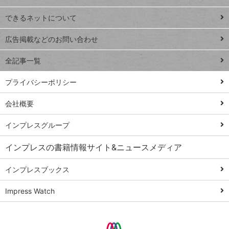
連載
できるネットについて
Excel Q&A
close
閉じ
トイアンナ流仕
広告掲載などのお問い合わせ
る
事術
全記事一覧
PowerAutomate
ではじめる業務
プライバシーポリシー
の完全自動化
会社概要
AI議事録作成術
Windows 11
インプレスグループ
Q&A
インプレスの書籍情報サイト&ニュースメディア
Teams踏み込み
活用術
インプレスブックス
Excel講師の仕事
Impress Watch
術
エクセル時短
パワポ時短