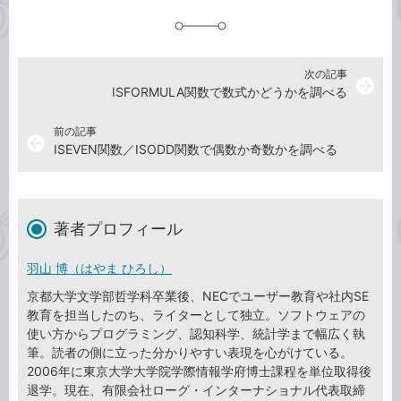
追
加
次の記事
arrow_forward
ISFORMULA関数で数式かどうかを調べる
前の記事
arrow_back
ISEVEN関数／ISODD関数で偶数か奇数かを調べる
著者プロフィール
羽山 博（はやま ひろし）
京都大学文学部哲学科卒業後、NECでユーザー教育や社内SE
教育を担当したのち、ライターとして独立。ソフトウェアの
使い方からプログラミング、認知科学、統計学まで幅広く執
筆。読者の側に立った分かりやすい表現を心がけている。
2006年に東京大学大学院学際情報学府博士課程を単位取得後
退学。現在、有限会社ローグ・インターナショナル代表取締