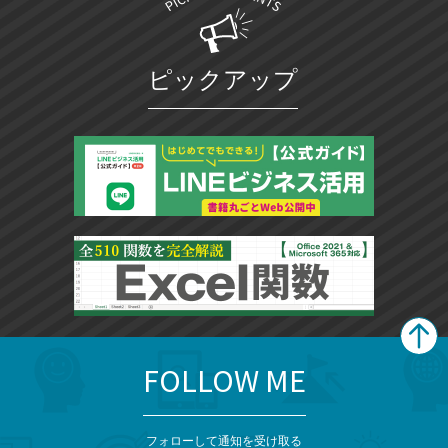
ピックアップ
FOLLOW ME
search
format_list_bulleted
検
カ
検
カ
索
テ
メ
ゴ
索
テ
ニ
リ
フォローして通知を受け取る