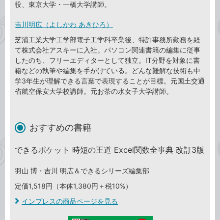
役、東京大学・一橋大学講師。
吉川明広（よしかわ あきひろ）
芝浦工業大学工学部電子工学科卒業後、特許事務所勤務を経
て株式会社アスキーに入社。パソコン関連書籍の編集に従事
したのち、フリーエディターとして独立。IT分野を対象に書
籍などの執筆や編集を手がけている。どんな難解な技術も中
学3年生が理解できる言葉で表現することが目標。元国土交通
省航空保安大学校講師。元お茶の水女子大学講師。
おすすめの書籍
できるポケット 時短の王道 Excel関数全事典 改訂3版
羽山 博・吉川 明広＆できるシリーズ編集部
定価1,518円（本体1,380円＋税10%）
インプレスの商品ページを見る