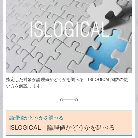
ゴ
グ
リ
指定した対象が論理値かどうかを調べる、ISLOGICAL関数の使
い方を解説します。
論理値かどうかを調べる
ISLOGICAL 論理値かどうかを調べる