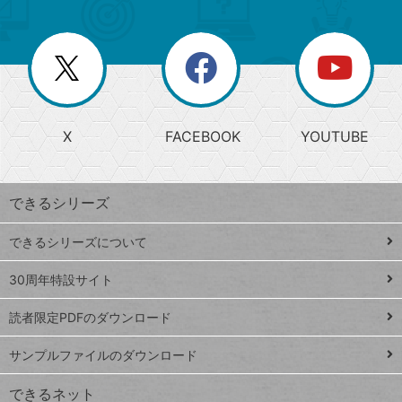
ゴ
ュ
ー
ー
一
リ
を
覧
閉
を
ー
じ
閉
か
る
じ
る
search
ら
急
X
FACEBOOK
YOUTUBE
探
上
検
昇
索
す
ワ
できるシリーズ
ー
ド
できるシリーズについて
Google
ト
スプレ
ッ
30周年特設サイト
ッドシ
プ
読者限定PDFのダウンロード
ート
ペ
iPhone
ー
サンプルファイルのダウンロード
VLOOKUP
ジ
できるネット