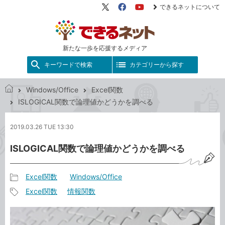
できるネットについて
X（旧
Facebook
YouTube
Twitter）
新たな一歩を応援するメディア
キーワードで検索
カテゴリーから探す
Windows/Office
Excel関数
で
ISLOGICAL関数で論理値かどうかを調べる
き
る
2019.03.26 TUE 13:30
ネ
ッ
ISLOGICAL関数で論理値かどうかを調べる
ト
Excel関数
Windows/Office
記
Excel関数
情報関数
事
記
カ
事
テ
タ