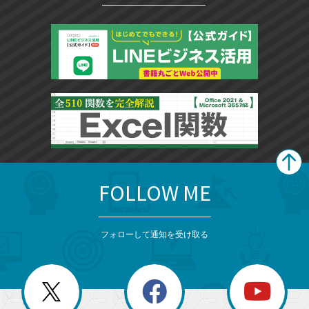
FOLLOW ME
search
format_list_bulleted
検
カ
検
カ
索
テ
メ
ゴ
索
テ
ニ
リ
フォローして通知を受け取る
ゴ
ュ
ー
ー
一
リ
を
覧
閉
を
ー
じ
閉