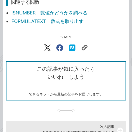
関連する関数
ISNUMBER 数値かどうかを調べる
FORMULATEXT 数式を取り出す
SHARE
記事をシェアする
リ
X（旧
Facebook
は
ン
Twitter）
で
て
ク
で
シ
な
を
シ
ェ
ブ
この記事が気に入ったら
コ
ェ
ア
ッ
いいね！しよう
ピ
ア
ク
ー
マ
ー
ク
できるネットから最新の記事をお届けします。
に
追
加
次の記事
arrow_forward