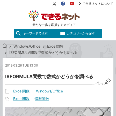
できるネットについて
X（旧
Facebook
YouTube
Twitter）
新たな一歩を応援するメディア
キーワードで検索
カテゴリーから探す
Windows/Office
Excel関数
で
ISFORMULA関数で数式かどうかを調べる
き
る
2019.03.26 TUE 13:30
ネ
ッ
ISFORMULA関数で数式かどうかを調べる
ト
Excel関数
Windows/Office
記
Excel関数
情報関数
事
記
カ
事
テ
タ