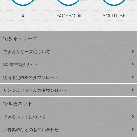
か
る
じ
る
search
ら
急
X
FACEBOOK
YOUTUBE
探
上
検
昇
索
す
ワ
できるシリーズ
ー
ド
できるシリーズについて
Google
ト
スプレ
ッ
30周年特設サイト
ッドシ
プ
読者限定PDFのダウンロード
ート
ペ
iPhone
ー
サンプルファイルのダウンロード
VLOOKUP
ジ
できるネット
連載
できるネットについて
Excel Q&A
close
閉じ
トイアンナ流仕
広告掲載などのお問い合わせ
る
事術