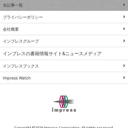
全記事一覧
PowerAutomate
ではじめる業務
プライバシーポリシー
の完全自動化
会社概要
AI議事録作成術
Windows 11
インプレスグループ
Q&A
インプレスの書籍情報サイト&ニュースメディア
Teams踏み込み
活用術
インプレスブックス
Excel講師の仕事
Impress Watch
術
エクセル時短
パワポ時短
Windows Tips
神保町ペロリ旅
俺のメルカリ
Copyright ©
2026 Impress Corporation. All rights reserved.