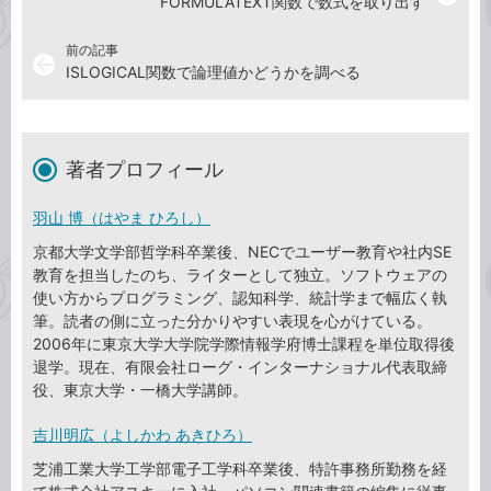
FORMULATEXT関数で数式を取り出す
前の記事
arrow_back
ISLOGICAL関数で論理値かどうかを調べる
著者プロフィール
羽山 博（はやま ひろし）
京都大学文学部哲学科卒業後、NECでユーザー教育や社内SE
教育を担当したのち、ライターとして独立。ソフトウェアの
使い方からプログラミング、認知科学、統計学まで幅広く執
筆。読者の側に立った分かりやすい表現を心がけている。
2006年に東京大学大学院学際情報学府博士課程を単位取得後
退学。現在、有限会社ローグ・インターナショナル代表取締
役、東京大学・一橋大学講師。
吉川明広（よしかわ あきひろ）
芝浦工業大学工学部電子工学科卒業後、特許事務所勤務を経