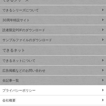
ー
ド
できるシリーズについて
Google
ト
スプレ
ッ
30周年特設サイト
ッドシ
プ
読者限定PDFのダウンロード
ート
ペ
iPhone
ー
サンプルファイルのダウンロード
VLOOKUP
ジ
できるネット
連載
できるネットについて
Excel Q&A
close
閉じ
トイアンナ流仕
広告掲載などのお問い合わせ
る
事術
全記事一覧
PowerAutomate
ではじめる業務
プライバシーポリシー
の完全自動化
会社概要
AI議事録作成術