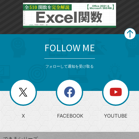
FOLLOW ME
search
format_list_bulleted
検
カ
検
カ
索
テ
メ
ゴ
索
テ
ニ
リ
フォローして通知を受け取る
ゴ
ュ
ー
ー
一
リ
を
覧
閉
を
ー
じ
閉
か
る
じ
る
search
ら
急
X
FACEBOOK
YOUTUBE
探
上
検
昇
索
す
ワ
できるシリーズ