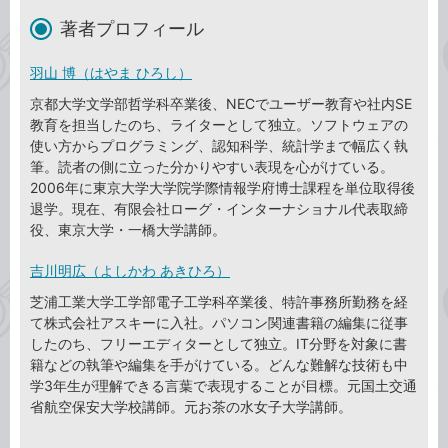
著者プロフィール
羽山 博（はやま ひろし）
京都大学文学部哲学科卒業後、NECでユーザー教育や社内SE
教育を担当したのち、ライターとして独立。ソフトウェアの
使い方からプログラミング、認知科学、統計学まで幅広く執
筆。読者の側に立った分かりやすい表現を心がけている。
2006年に東京大学大学院学際情報学府博士課程を単位取得後
退学。現在、有限会社ローグ・インターナショナル代表取締
役、東京大学・一橋大学講師。
吉川明広（よしかわ あきひろ）
芝浦工業大学工学部電子工学科卒業後、特許事務所勤務を経
て株式会社アスキーに入社。パソコン関連書籍の編集に従事
したのち、フリーエディターとして独立。IT分野を対象に書
籍などの執筆や編集を手がけている。どんな難解な技術も中
学3年生が理解できる言葉で表現することが目標。元国土交通
省航空保安大学校講師。元お茶の水女子大学講師。