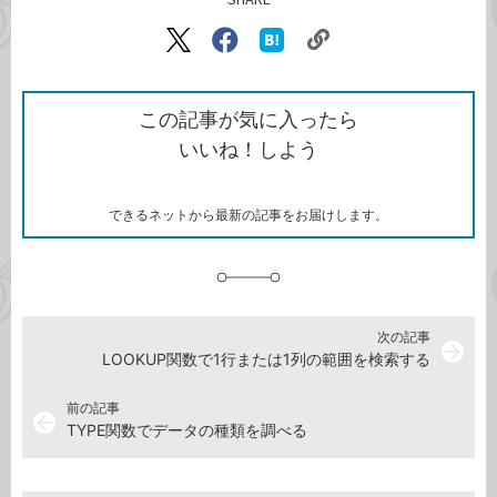
記事をシェアする
リ
X（旧
Facebook
は
ン
Twitter）
で
て
ク
で
シ
な
を
シ
ェ
ブ
この記事が気に入ったら
コ
ェ
ア
ッ
いいね！しよう
ピ
ア
ク
ー
マ
ー
ク
できるネットから最新の記事をお届けします。
に
追
加
次の記事
arrow_forward
LOOKUP関数で1行または1列の範囲を検索する
前の記事
arrow_back
TYPE関数でデータの種類を調べる