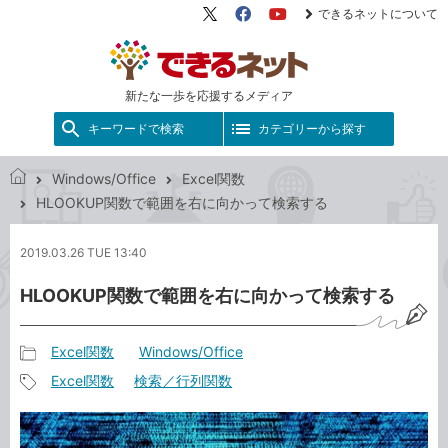
できるネットについて
X（旧
Facebook
YouTube
Twitter）
新たな一歩を応援するメディア
キーワードで検索
カテゴリーから探す
Windows/Office
Excel関数
で
HLOOKUP関数で範囲を右に向かって検索する
き
る
2019.03.26 TUE 13:40
ネ
ッ
HLOOKUP関数で範囲を右に向かって検索する
ト
Excel関数
Windows/Office
記
Excel関数
検索／行列関数
事
記
カ
事
テ
タ