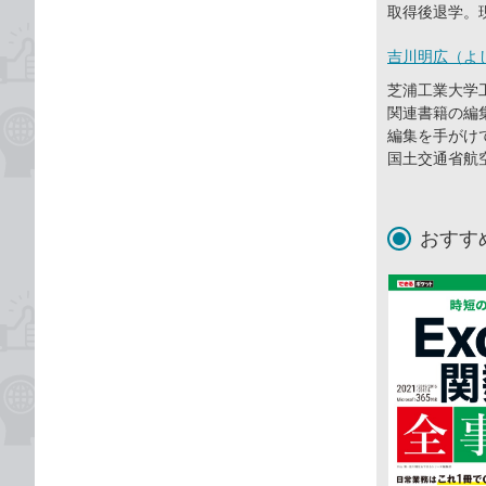
取得後退学。
吉川明広（よ
芝浦工業大学
関連書籍の編
編集を手がけ
国土交通省航
おすす