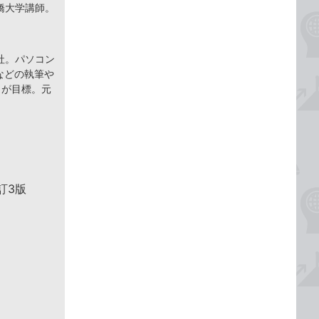
橋大学講師。
社。パソコン
などの執筆や
とが目標。元
訂3版