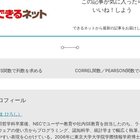
この記事が気に入った
コ
ェ
ア
ッ
ピ
ア
ク
いいね！しよう
ー
マ
ー
ク
できるネットから最新の記事をお届け
に
追
加
MNS関数で列数を求める
CORREL関数／PEARSON関
ロフィール
ま ひろし）
部哲学科卒業後、NECでユーザー教育や社内SE教育を担当したのち、
ウェアの使い方からプログラミング、認知科学、統計学まで幅広く執筆
やすい表現を心がけている。2006年に東京大学大学院学際情報学府博