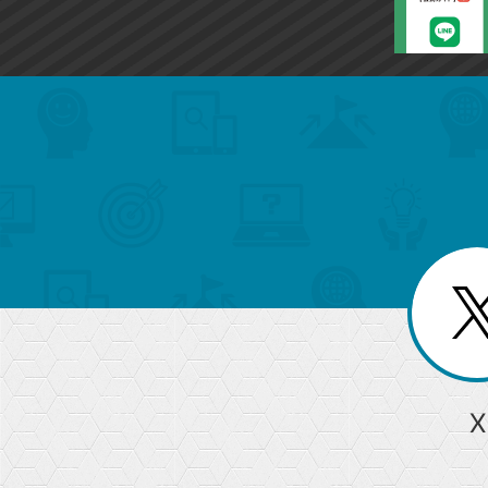
search
format_list_bulleted
検
カ
検
カ
索
テ
メ
ゴ
索
テ
ニ
リ
ュ
ー
ゴ
ー
一
を
覧
リ
閉
を
じ
閉
ー
る
じ
る
か
ら
急上昇ワード
X
探
Googleスプレッドシート
iPhone
VLOOKUP
す