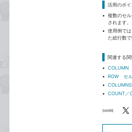
活用のポイ
複数のセル
されます。
使用例では
た総行数で
関連する関
COLUM
ROW セ
COLUM
COUNT
SHARE
記事をシ
T