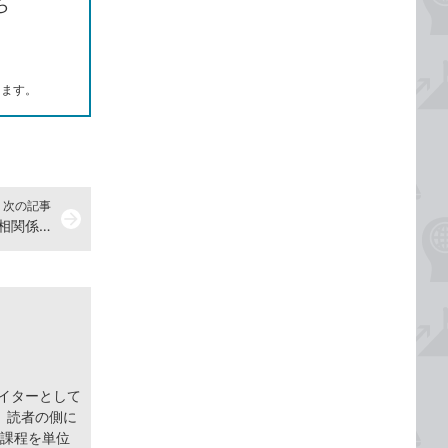
ら
します。
次の記事
arrow_forward
数で相関係数を求める
ライターとして
。読者の側に
士課程を単位