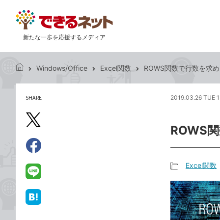
新たな一歩を応援するメディア
Windows/Office
Excel関数
ROWS関数で行数を求
で
き
る
SHARE
2019.03.26 TUE 1
記
ネ
事
ッ
を
X（旧
ト
ROWS
シ
Twitter）
ェ
で
ア
Facebook
す
シ
で
Excel関数
る
ェ
記
シ
LINE
ア
事
ェ
で
カ
ア
送
は
テ
る
て