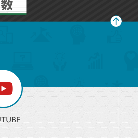
ペ
ー
ジ
上
部
へ
UTUBE