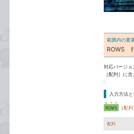
ゴ
な
リ
ブ
ッ
ク
マ
ー
範囲内の要
ク
ROWS 
に
追
対応バージョ
加
［配列］に含
入力方法と
ロウズ
ROWS
（
配列
配列