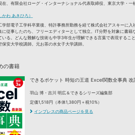
現在、有限会社ローグ・インターナショナル代表取締役、東京大学・一
しかわ あきひろ）
工学部電子工学科卒業後、特許事務所勤務を経て株式会社アスキーに入
集に従事したのち、フリーエディターとして独立。IT分野を対象に書籍
ている。どんな難解な技術も中学3年生が理解できる言葉で表現するこ
空保安大学校講師。元お茶の水女子大学講師。
めの書籍
できるポケット 時短の王道 Excel関数全事典 改
羽山 博・吉川 明広＆できるシリーズ編集部
定価1,518円（本体1,380円＋税10%）
インプレスの商品ページを見る