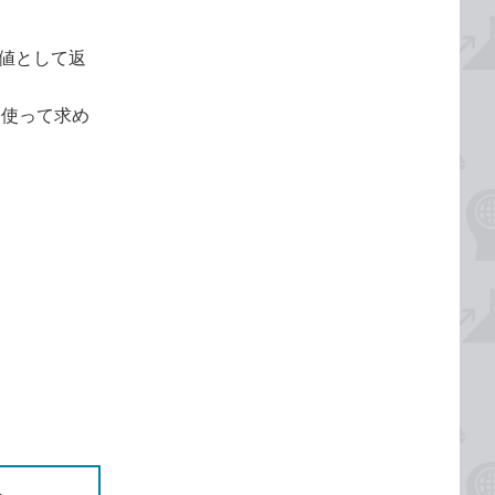
値として返
を使って求め