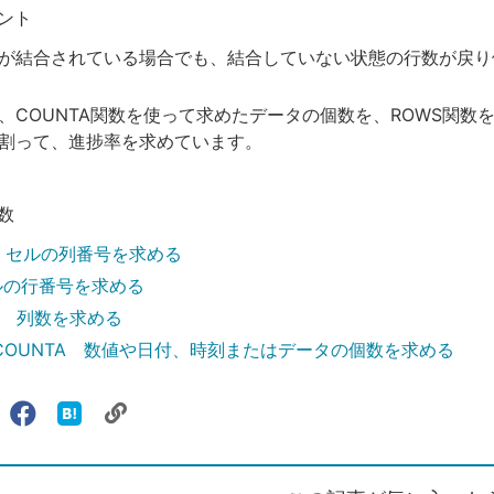
ント
が結合されている場合でも、結合していない状態の行数が戻り
、COUNTA関数を使って求めたデータの個数を、ROWS関数
割って、進捗率を求めています。
数
N セルの列番号を求める
ルの行番号を求める
NS 列数を求める
／COUNTA 数値や日付、時刻またはデータの個数を求める
リ
X（旧
Facebook
は
ェアする
ン
witter）
で
て
ク
で
シ
な
を
シ
ェ
ブ