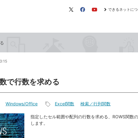
できるネットにつ
X（旧
Facebook
YouTube
Twitter）
める
3:15
関数で行数を求める
Windows/Office
Excel関数
検索／行列関数
記
事
指定したセル範囲や配列の行数を求める、ROWS関数
します。
タ
グ