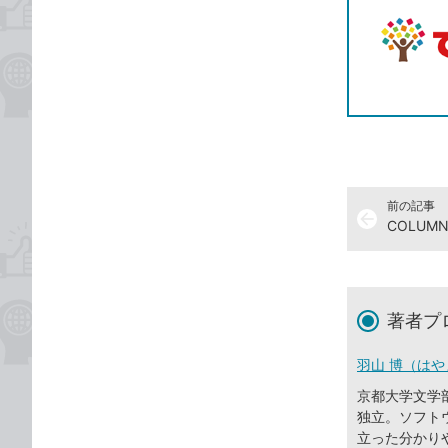
前の記事
arrow_back
COLU
著者プ
羽山 博（はや
京都大学文学
独立。ソフト
立った分かり