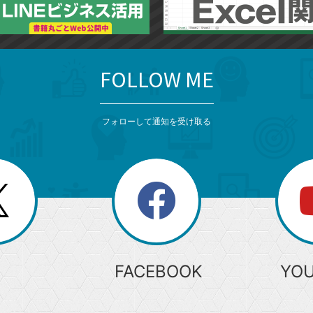
FOLLOW ME
フォローして通知を受け取る
search
検
索
FACEBOOK
YO