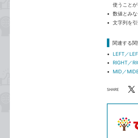
使うことが
数値とみな
文字列を引
関連する関
LEFT／
RIGHT
MID／M
SHARE
記事をシ
T