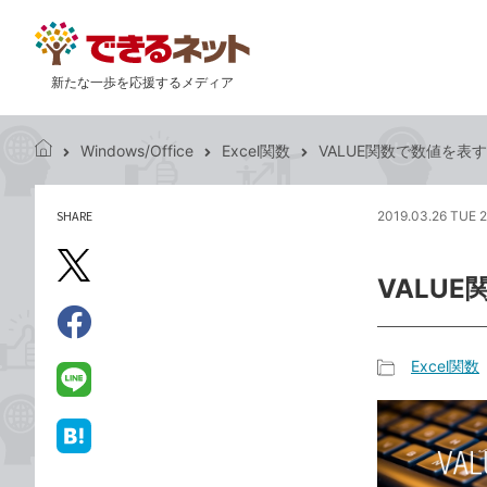
新たな一歩を応援するメディア
Windows/Office
Excel関数
VALUE関数で数値を表
で
き
る
SHARE
2019.03.26 TUE 
記
ネ
事
ッ
を
X（旧
ト
VALU
シ
Twitter）
ェ
で
ア
Facebook
す
シ
で
Excel関数
る
ェ
記
シ
LINE
ア
事
ェ
で
カ
ア
送
は
テ
る
て