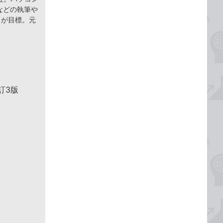
などの執筆や
とが目標。元
訂3版