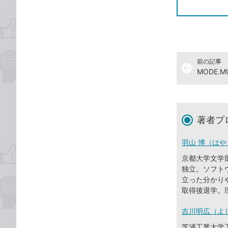
前の記事
arrow_back
MODE.
著者プ
羽山 博（はや
京都大学文学
独立。ソフト
立った分かり
取得後退学。
吉川明広（よ
芝浦工業大学