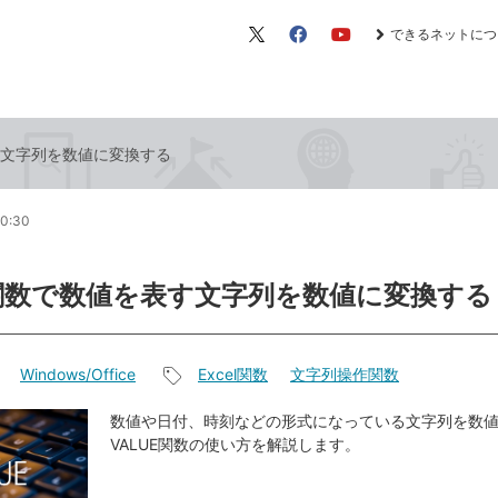
できるネットにつ
X（旧
Facebook
YouTube
Twitter）
す文字列を数値に変換する
20:30
E関数で数値を表す文字列を数値に変換する
Windows/Office
Excel関数
文字列操作関数
記
事
数値や日付、時刻などの形式になっている文字列を数
VALUE関数の使い方を解説します。
タ
グ