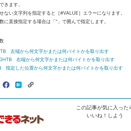
できます。
せない文字列を指定すると［#VALUE］エラーになります。
数に直接指定する場合は「"」で囲んで指定します。
数
LEFTB 左端から何文字かまたは何バイトかを取り出す
／RIGHTB 右端から何文字かまたは何バイトかを取り出す
IDB 指定した位置から何文字かまたは何バイトかを取り出す
リ
X（旧
Facebook
は
ェアする
ン
witter）
で
て
ク
で
シ
な
を
シ
ェ
ブ
この記事が気に入った
コ
ェ
ア
ッ
ピ
ア
ク
いいね！しよう
ー
マ
ー
ク