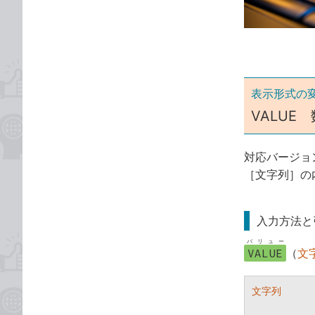
ゴ
な
リ
ブ
ッ
ク
マ
ー
表示形式の
ク
VALU
に
追
対応バージョ
加
［文字列］の
入力方法と
バリュー
VALUE
（
文
文字列