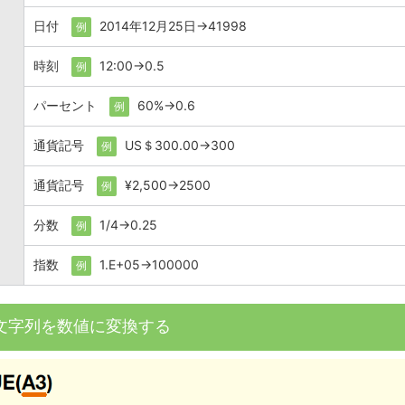
日付
2014年12月25日→41998
例
時刻
12:00→0.5
例
パーセント
60%→0.6
例
通貨記号
US＄300.00→300
例
通貨記号
¥2,500→2500
例
分数
1/4→0.25
例
指数
1.E+05→100000
例
文字列を数値に変換する