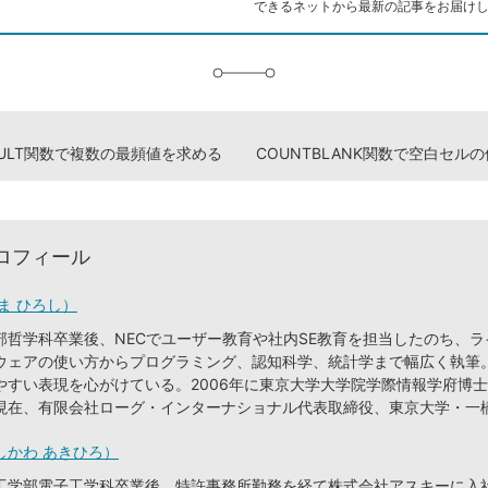
できるネットから最新の記事をお届け
に
追
加
MULT関数で複数の最頻値を求める
COUNTBLANK関数で空白セル
ロフィール
ま ひろし）
部哲学科卒業後、NECでユーザー教育や社内SE教育を担当したのち、
ウェアの使い方からプログラミング、認知科学、統計学まで幅広く執筆
やすい表現を心がけている。2006年に東京大学大学院学際情報学府博
現在、有限会社ローグ・インターナショナル代表取締役、東京大学・一
しかわ あきひろ）
工学部電子工学科卒業後、特許事務所勤務を経て株式会社アスキーに入