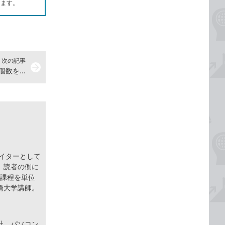
します。
次の記事
arrow_forward
の個数を求める
ライターとして
。読者の側に
士課程を単位
橋大学講師。
社。パソコン