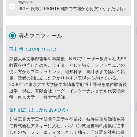
前の記事
arrow_back
RIGHT関数／RIGHTB関数で右端から何文字かまたは何バイ
著者プロフィール
羽山 博（はやま ひろし）
京都大学文学部哲学科卒業後、NECでユーザー教育や社内SE
教育を担当したのち、ライターとして独立。ソフトウェアの
使い方からプログラミング、認知科学、統計学まで幅広く執
筆。読者の側に立った分かりやすい表現を心がけている。
2006年に東京大学大学院学際情報学府博士課程を単位取得後
退学。現在、有限会社ローグ・インターナショナル代表取締
役、東京大学・一橋大学講師。
吉川明広（よしかわ あきひろ）
芝浦工業大学工学部電子工学科卒業後、特許事務所勤務を経
て株式会社アスキーに入社。パソコン関連書籍の編集に従事
したのち、フリーエディターとして独立。IT分野を対象に書