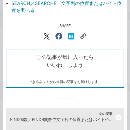
SEARCH／SEARCHB 文字列の位置またはバイト位
置を調べる
SHARE
記事をシェアする
リ
X（旧
Facebook
は
ン
Twitter）
で
て
ク
で
シ
な
を
シ
ェ
ブ
この記事が気に入ったら
コ
ェ
ア
ッ
いいね！しよう
ピ
ア
ク
ー
マ
ー
ク
できるネットから最新の記事をお届けします。
に
追
加
次の記事
arrow_forward
FIND関数／FINDB関数で文字列の位置またはバイト位置を調べる