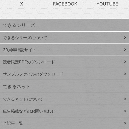
急
X
FACEBOOK
YOUTUBE
探
上
検
昇
索
す
ワ
できるシリーズ
ー
ド
できるシリーズについて
Google
ト
スプレ
ッ
30周年特設サイト
ッドシ
プ
読者限定PDFのダウンロード
ート
ペ
iPhone
ー
サンプルファイルのダウンロード
VLOOKUP
ジ
できるネット
連載
できるネットについて
Excel Q&A
close
閉じ
トイアンナ流仕
広告掲載などのお問い合わせ
る
事術
全記事一覧
PowerAutomate