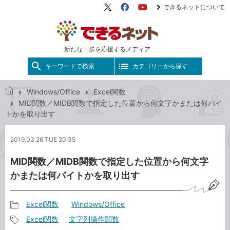
できるネットについて
X（旧
Facebook
YouTube
Twitter）
新たな一歩を応援するメディア
キーワードで検索
カテゴリーから探す
Windows/Office
Excel関数
で
MID関数／MIDB関数で指定した位置から何文字かまたは何バイ
き
トかを取り出す
る
ネ
2019.03.26 TUE 20:35
ッ
ト
MID関数／MIDB関数で指定した位置から何文字
かまたは何バイトかを取り出す
Excel関数
Windows/Office
記
Excel関数
文字列操作関数
事
記