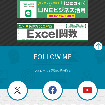
FOLLOW ME
search
format_list_bulleted
検
カ
検
カ
索
テ
メ
ゴ
索
テ
ニ
リ
フォローして通知を受け取る
ゴ
ュ
ー
ー
一
リ
を
覧
閉
を
ー
じ
閉
か
る
じ
る
search
ら