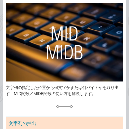
カ
事
テ
タ
ゴ
グ
リ
文字列の指定した位置から何文字かまたは何バイトかを取り出
す、MID関数／MIDB関数の使い方を解説します。
文字列の抽出