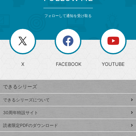
検
カ
索
テ
メ
ゴ
索
テ
ニ
リ
フォローして通知を受け取る
ゴ
ュ
ー
ー
一
リ
を
覧
閉
を
ー
じ
閉
か
る
じ
る
search
ら
急
X
FACEBOOK
YOUTUBE
探
上
検
昇
索
す
ワ
できるシリーズ
ー
ド
できるシリーズについて
Google
ト
スプレ
ッ
30周年特設サイト
ッドシ
プ
読者限定PDFのダウンロード
ート
ペ
iPhone
ー