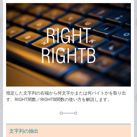
カ
事
テ
タ
ゴ
グ
リ
指定した文字列の右端から何文字かまたは何バイトかを取り出
す、RIGHT関数／RIGHTB関数の使い方を解説します。
文字列の抽出