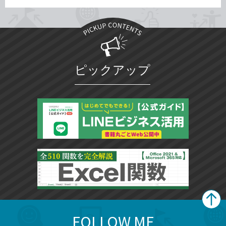
ピックアップ
FOLLOW ME
search
format_list_bulleted
検
カ