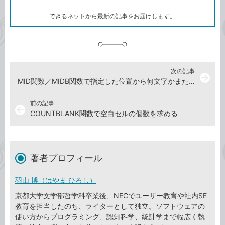
ー
ク
できるネットから最新の記事をお届けします。
に
追
加
次の記事
arrow_forward
MID関数／MIDB関数で指定した位置から何文字かまたは何バイ
前の記事
arrow_back
COUNTBLANK関数で空白セルの個数を求める
著者プロフィール
羽山 博（はやま ひろし）
京都大学文学部哲学科卒業後、NECでユーザー教育や社内SE
教育を担当したのち、ライターとして独立。ソフトウェアの
使い方からプログラミング、認知科学、統計学まで幅広く執