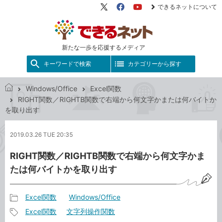
できるネットについて
X（旧
Facebook
YouTube
Twitter）
新たな一歩を応援するメディア
キーワードで検索
カテゴリーから探す
Windows/Office
Excel関数
で
RIGHT関数／RIGHTB関数で右端から何文字かまたは何バイトか
き
を取り出す
る
ネ
2019.03.26 TUE 20:35
ッ
ト
RIGHT関数／RIGHTB関数で右端から何文字かま
たは何バイトかを取り出す
Excel関数
Windows/Office
記
Excel関数
文字列操作関数
事
記