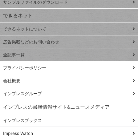
サンプルファイルのダウンロード
VLOOKUP
ジ
できるネット
連載
できるネットについて
Excel Q&A
close
閉じ
トイアンナ流仕
広告掲載などのお問い合わせ
る
事術
全記事一覧
PowerAutomate
ではじめる業務
プライバシーポリシー
の完全自動化
会社概要
AI議事録作成術
Windows 11
インプレスグループ
Q&A
インプレスの書籍情報サイト&ニュースメディア
Teams踏み込み
活用術
インプレスブックス
Excel講師の仕事
Impress Watch
術