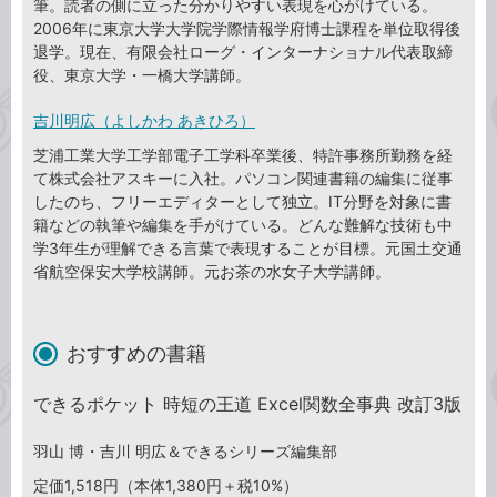
筆。読者の側に立った分かりやすい表現を心がけている。
2006年に東京大学大学院学際情報学府博士課程を単位取得後
退学。現在、有限会社ローグ・インターナショナル代表取締
役、東京大学・一橋大学講師。
吉川明広（よしかわ あきひろ）
芝浦工業大学工学部電子工学科卒業後、特許事務所勤務を経
て株式会社アスキーに入社。パソコン関連書籍の編集に従事
したのち、フリーエディターとして独立。IT分野を対象に書
籍などの執筆や編集を手がけている。どんな難解な技術も中
学3年生が理解できる言葉で表現することが目標。元国土交通
省航空保安大学校講師。元お茶の水女子大学講師。
おすすめの書籍
できるポケット 時短の王道 Excel関数全事典 改訂3版
羽山 博・吉川 明広＆できるシリーズ編集部
定価1,518円（本体1,380円＋税10%）