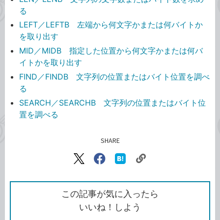
る
LEFT／LEFTB 左端から何文字かまたは何バイトか
を取り出す
MID／MIDB 指定した位置から何文字かまたは何バ
イトかを取り出す
FIND／FINDB 文字列の位置またはバイト位置を調べ
る
SEARCH／SEARCHB 文字列の位置またはバイト位
置を調べる
SHARE
記事をシェアする
リ
X（旧
Facebook
は
ン
Twitter）
で
て
ク
で
シ
な
を
シ
ェ
ブ
この記事が気に入ったら
コ
ェ
ア
ッ
いいね！しよう
ピ
ア
ク
ー
マ