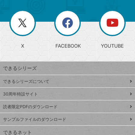
ゴ
ュ
ー
ー
一
リ
を
覧
閉
を
ー
じ
閉
か
る
じ
る
search
ら
急
X
FACEBOOK
YOUTUBE
探
上
検
昇
索
す
ワ
できるシリーズ
ー
ド
できるシリーズについて
Google
ト
スプレ
ッ
30周年特設サイト
ッドシ
プ
読者限定PDFのダウンロード
ート
ペ
iPhone
ー
サンプルファイルのダウンロード
VLOOKUP
ジ
できるネット