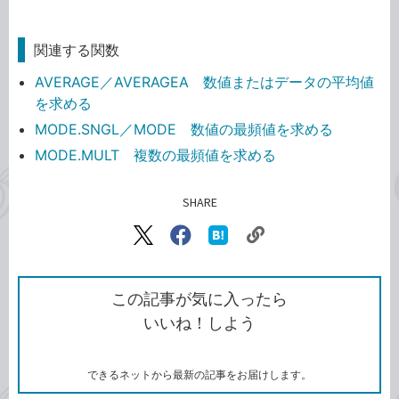
関連する関数
AVERAGE／AVERAGEA 数値またはデータの平均値
を求める
MODE.SNGL／MODE 数値の最頻値を求める
MODE.MULT 複数の最頻値を求める
SHARE
記事をシェアする
リ
X（旧
Facebook
は
ン
Twitter）
で
て
ク
で
シ
な
を
シ
ェ
ブ
この記事が気に入ったら
コ
ェ
ア
ッ
いいね！しよう
ピ
ア
ク
ー
マ
ー
ク
できるネットから最新の記事をお届けします。
に