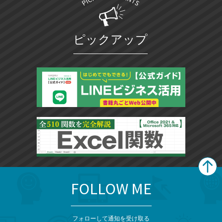
ピックアップ
FOLLOW ME
search
format_list_bulleted
検
カ
検
カ
索
テ
メ
ゴ
索
テ
ニ
リ
フォローして通知を受け取る