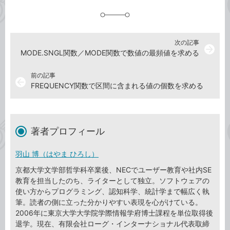
追
加
次の記事
arrow_forward
MODE.SNGL関数／MODE関数で数値の最頻値を求める
前の記事
arrow_back
FREQUENCY関数で区間に含まれる値の個数を求める
著者プロフィール
羽山 博（はやま ひろし）
京都大学文学部哲学科卒業後、NECでユーザー教育や社内SE
教育を担当したのち、ライターとして独立。ソフトウェアの
使い方からプログラミング、認知科学、統計学まで幅広く執
筆。読者の側に立った分かりやすい表現を心がけている。
2006年に東京大学大学院学際情報学府博士課程を単位取得後
退学。現在、有限会社ローグ・インターナショナル代表取締