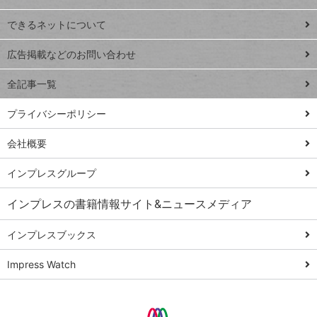
連載
できるネットについて
Excel Q&A
close
閉じ
トイアンナ流仕
広告掲載などのお問い合わせ
る
事術
全記事一覧
PowerAutomate
ではじめる業務
プライバシーポリシー
の完全自動化
会社概要
AI議事録作成術
Windows 11
インプレスグループ
Q&A
インプレスの書籍情報サイト&ニュースメディア
Teams踏み込み
活用術
インプレスブックス
Excel講師の仕事
Impress Watch
術
エクセル時短
パワポ時短