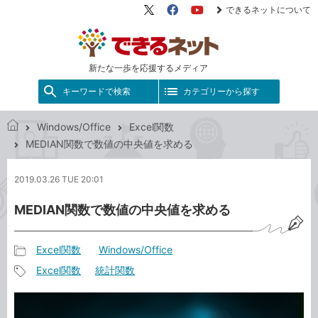
できるネットについて
X（旧
Facebook
YouTube
Twitter）
新たな一歩を応援するメディア
キーワードで検索
カテゴリーから探す
Windows/Office
Excel関数
で
MEDIAN関数で数値の中央値を求める
き
る
2019.03.26 TUE 20:01
ネ
ッ
MEDIAN関数で数値の中央値を求める
ト
Excel関数
Windows/Office
記
Excel関数
統計関数
事
記
カ
事
テ
タ