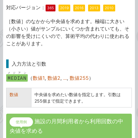
対応バージョン：
365
2019
2016
2013
2010
［数値］のなかから中央値を求めます。極端に大きい
（小さい）値がサンプルにいくつか含まれていても、そ
の影響を受けにくいので、算術平均の代わりに使われる
ことがあります。
入力方法と引数
メジアン
MEDIAN
（
数値1
,
数値2
,
...
,
数値255
）
数値
中央値を求めたい数値を指定します。引数は
255個まで指定できます。
施設の月間利用者から利用回数の中
使用例
央値を求める