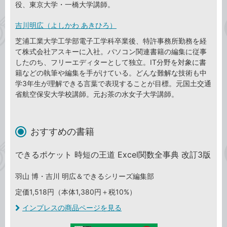
役、東京大学・一橋大学講師。
吉川明広（よしかわ あきひろ）
芝浦工業大学工学部電子工学科卒業後、特許事務所勤務を経
て株式会社アスキーに入社。パソコン関連書籍の編集に従事
したのち、フリーエディターとして独立。IT分野を対象に書
籍などの執筆や編集を手がけている。どんな難解な技術も中
学3年生が理解できる言葉で表現することが目標。元国土交通
省航空保安大学校講師。元お茶の水女子大学講師。
おすすめの書籍
できるポケット 時短の王道 Excel関数全事典 改訂3版
羽山 博・吉川 明広＆できるシリーズ編集部
定価1,518円（本体1,380円＋税10%）
インプレスの商品ページを見る