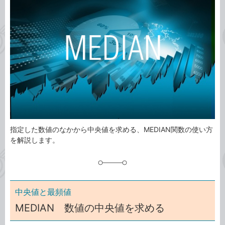
ゴ
グ
リ
指定した数値のなかから中央値を求める、MEDIAN関数の使い方
を解説します。
中央値と最頻値
MEDIAN 数値の中央値を求める