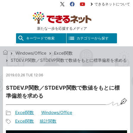
できるネットについて
X（旧
Facebook
YouTube
Twitter）
新たな一歩を応援するメディア
キーワードで検索
カテゴリーから探す
Windows/Office
Excel関数
で
STDEV.P関数／STDEVP関数で数値をもとに標準偏差を求める
き
る
2019.03.26 TUE 12:36
ネ
ッ
STDEV.P関数／STDEVP関数で数値をもとに標
ト
準偏差を求める
Excel関数
Windows/Office
記
Excel関数
統計関数
事
記
カ