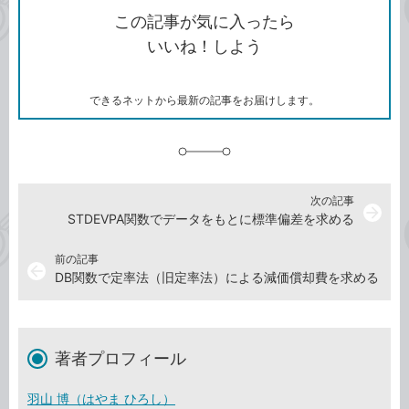
を
シ
ェ
ブ
この記事が気に入ったら
コ
ェ
ア
ッ
いいね！しよう
ピ
ア
ク
ー
マ
ー
ク
できるネットから最新の記事をお届けします。
に
追
加
次の記事
arrow_forward
STDEVPA関数でデータをもとに標準偏差を求める
前の記事
arrow_back
DB関数で定率法（旧定率法）による減価償却費を求める
著者プロフィール
羽山 博（はやま ひろし）