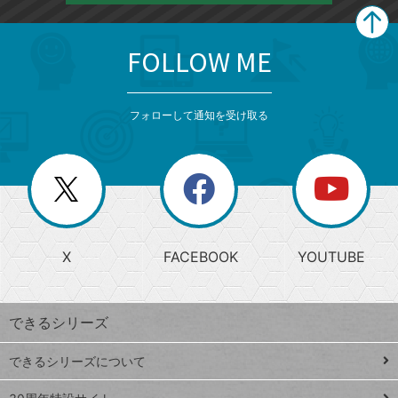
FOLLOW ME
search
format_list_bulleted
検
カ
検
カ
索
テ
メ
ゴ
索
テ
ニ
リ
フォローして通知を受け取る
ゴ
ュ
ー
ー
一
リ
を
覧
閉
を
ー
じ
閉
か
る
じ
る
search
ら
急
X
FACEBOOK
YOUTUBE
探
上
検
昇
索
す
ワ
できるシリーズ
ー
ド
できるシリーズについて
Google
ト
スプレ