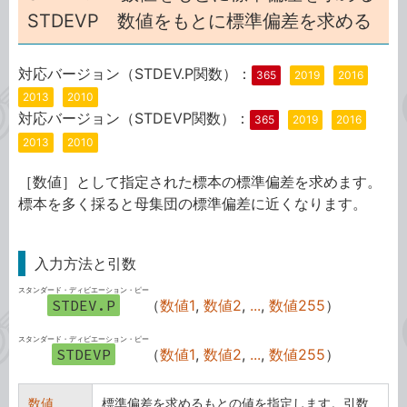
STDEVP 数値をもとに標準偏差を求める
対応バージョン（STDEV.P関数）：
365
2019
2016
2013
2010
対応バージョン（STDEVP関数）：
365
2019
2016
2013
2010
［数値］として指定された標本の標準偏差を求めます。
標本を多く採ると母集団の標準偏差に近くなります。
入力方法と引数
スタンダード・ディビエーション・ピー
STDEV.P
（
数値1
,
数値2
,
...
,
数値255
）
スタンダード・ディビエーション・ピー
STDEVP
（
数値1
,
数値2
,
...
,
数値255
）
数値
標準偏差を求めるもとの値を指定します。引数