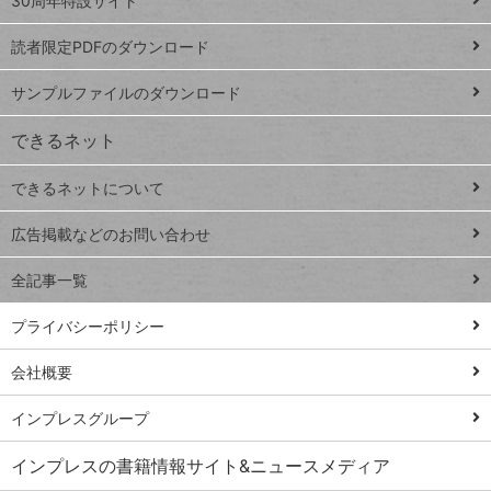
ッ
30周年特設サイト
ッドシ
プ
読者限定PDFのダウンロード
ート
ペ
iPhone
ー
サンプルファイルのダウンロード
VLOOKUP
ジ
できるネット
連載
できるネットについて
Excel Q&A
close
閉じ
トイアンナ流仕
広告掲載などのお問い合わせ
る
事術
全記事一覧
PowerAutomate
ではじめる業務
プライバシーポリシー
の完全自動化
会社概要
AI議事録作成術
Windows 11
インプレスグループ
Q&A
インプレスの書籍情報サイト&ニュースメディア
Teams踏み込み