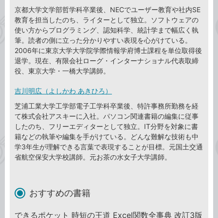
京都大学文学部哲学科卒業後、NECでユーザー教育や社内SE
教育を担当したのち、ライターとして独立。ソフトウェアの
使い方からプログラミング、認知科学、統計学まで幅広く執
筆。読者の側に立った分かりやすい表現を心がけている。
2006年に東京大学大学院学際情報学府博士課程を単位取得後
退学。現在、有限会社ローグ・インターナショナル代表取締
役、東京大学・一橋大学講師。
吉川明広（よしかわ あきひろ）
芝浦工業大学工学部電子工学科卒業後、特許事務所勤務を経
て株式会社アスキーに入社。パソコン関連書籍の編集に従事
したのち、フリーエディターとして独立。IT分野を対象に書
籍などの執筆や編集を手がけている。どんな難解な技術も中
学3年生が理解できる言葉で表現することが目標。元国土交通
省航空保安大学校講師。元お茶の水女子大学講師。
おすすめの書籍
できるポケット 時短の王道 Excel関数全事典 改訂3版