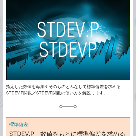
事
テ
タ
ゴ
グ
リ
指定した数値を母集団そのものとみなして標準偏差を求める、
STDEV.P関数／STDEVP関数の使い方を解説します。
標準偏差
STDEV.P 数値をもとに標準偏差を求める