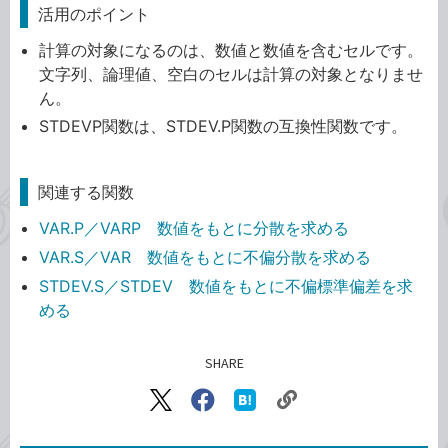
活用のポイント
計算の対象になるのは、数値と数値を含むセルです。
文字列、論理値、空白のセルは計算の対象となりませ
ん。
STDEVP関数は、STDEV.P関数の互換性関数です。
関連する関数
VAR.P／VARP 数値をもとに分散を求める
VAR.S／VAR 数値をもとに不偏分散を求める
STDEV.S／STDEV 数値をもとに不偏標準偏差を求
める
SHARE
記事をシェアする
リ
X（旧
Facebook
は
ン
Twitter）
で
て
ク
で
シ
な