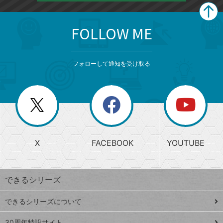
FOLLOW ME
search
format_list_bulleted
検
カ
検
カ
索
テ
メ
ゴ
索
テ
ニ
リ
フォローして通知を受け取る
ゴ
ュ
ー
ー
一
リ
を
覧
閉
を
ー
じ
閉
か
る
じ
る
search
ら
急
X
FACEBOOK
YOUTUBE
探
上
検
昇
索
す
ワ
できるシリーズ
ー
ド
できるシリーズについて
Google
ト
スプレ
30周年特設サイト