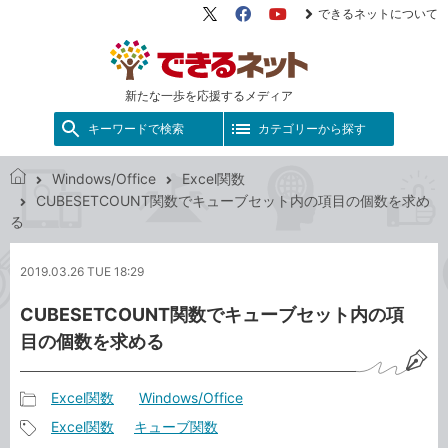
できるネットについて
X（旧
Facebook
YouTube
Twitter）
新たな一歩を応援するメディア
キーワードで検索
カテゴリーから探す
Windows/Office
Excel関数
で
CUBESETCOUNT関数でキューブセット内の項目の個数を求め
き
る
る
ネ
2019.03.26 TUE 18:29
ッ
ト
CUBESETCOUNT関数でキューブセット内の項
目の個数を求める
Excel関数
Windows/Office
記
Excel関数
キューブ関数
事
記