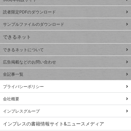
ッ
ッドシ
プ
読者限定PDFのダウンロード
ート
ペ
iPhone
ー
サンプルファイルのダウンロード
VLOOKUP
ジ
できるネット
連載
できるネットについて
Excel Q&A
close
閉じ
トイアンナ流仕
広告掲載などのお問い合わせ
る
事術
全記事一覧
PowerAutomate
ではじめる業務
プライバシーポリシー
の完全自動化
会社概要
AI議事録作成術
Windows 11
インプレスグループ
Q&A
インプレスの書籍情報サイト&ニュースメディア
Teams踏み込み