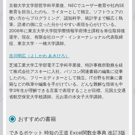
京都大学文学部哲学科卒業後、NECでユーザー教育や社内SE
教育を担当したのち、ライターとして独立。ソフトウェアの
使い方からプログラミング、認知科学、統計学まで幅広く執
筆。読者の側に立った分かりやすい表現を心がけている。
2006年に東京大学大学院学際情報学府博士課程を単位取得後
退学。現在、有限会社ローグ・インターナショナル代表取締
役、東京大学・一橋大学講師。
吉川明広（よしかわ あきひろ）
芝浦工業大学工学部電子工学科卒業後、特許事務所勤務を経
て株式会社アスキーに入社。パソコン関連書籍の編集に従事
したのち、フリーエディターとして独立。IT分野を対象に書
籍などの執筆や編集を手がけている。どんな難解な技術も中
学3年生が理解できる言葉で表現することが目標。元国土交通
省航空保安大学校講師。元お茶の水女子大学講師。
おすすめの書籍
できるポケット 時短の王道 Excel関数全事典 改訂3版