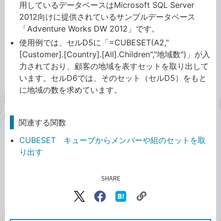
用しているデータベースはMicrosoft SQL Server
2012向けに提供されているサンプルデータベース
「Adventure Works DW 2012」です。
使用例では、セルD5に「=CUBESET(A2,"
[Customer].[Country].[All].Children","地域数")」が入
力されており、顧客の地域を表すセットを取り出して
います。セルD6では、そのセット（セルD5）をもと
に地域の数を求めています。
関連する関数
CUBESET キューブからメンバーや組のセットを取
り出す
SHARE
記事をシェアする
リ
X（旧
Facebook
は
ン
Twitter）
で
て
ク
で
シ
な