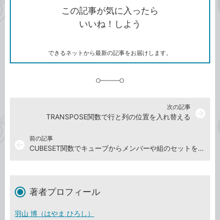
を
シ
ェ
ブ
この記事が気に入ったら
コ
ェ
ア
ッ
いいね！しよう
ピ
ア
ク
ー
マ
ー
ク
できるネットから最新の記事をお届けします。
に
追
加
次の記事
arrow_forward
TRANSPOSE関数で行と列の位置を入れ替える
前の記事
arrow_back
CUBESET関数でキューブからメンバーや組のセットを取り出
著者プロフィール
羽山 博（はやま ひろし）