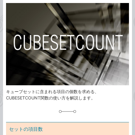
カ
事
テ
タ
ゴ
グ
リ
キューブセットに含まれる項目の個数を求める、
CUBESETCOUNT関数の使い方を解説します。
セットの項目数