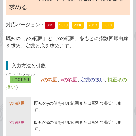
求める
対応バージョン：
365
2019
2016
2013
2010
既知の［yの範囲］と［xの範囲］をもとに指数回帰曲線
を求め、定数と底を求めます。
入力方法と引数
ログ・エスティメーション
LOGEST
（
yの範囲
,
xの範囲
,
定数の扱い
,
補正項の
扱い
）
yの範囲
既知のyの値をセル範囲または配列で指定しま
す。
xの範囲
既知のxの値をセル範囲または配列で指定しま
す。