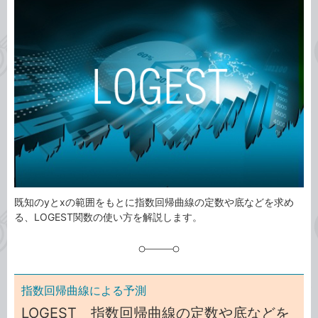
事
テ
タ
ゴ
グ
リ
既知のyとxの範囲をもとに指数回帰曲線の定数や底などを求め
る、LOGEST関数の使い方を解説します。
指数回帰曲線による予測
LOGEST 指数回帰曲線の定数や底などを