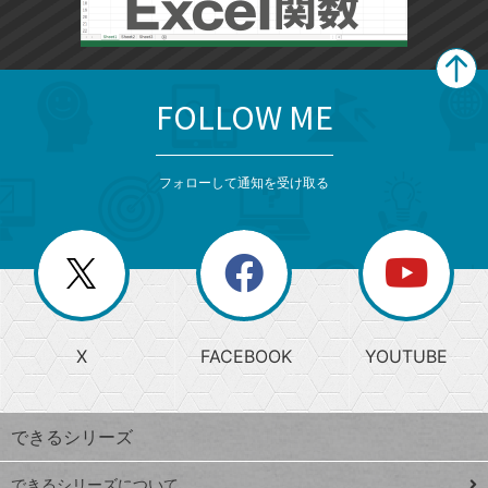
FOLLOW ME
search
format_list_bulleted
検
カ
検
カ
索
テ
メ
ゴ
索
テ
ニ
リ
フォローして通知を受け取る
ゴ
ュ
ー
ー
一
リ
を
覧
閉
を
ー
じ
閉
か
る
じ
る
search
ら
急
X
FACEBOOK
YOUTUBE
探
上
検
昇
索
す
ワ
できるシリーズ
ー
ド
できるシリーズについて