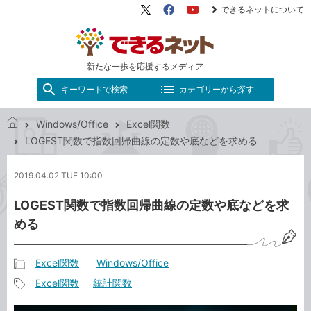
できるネットについて
X（旧
Facebook
YouTube
Twitter）
新たな一歩を応援するメディア
キーワードで検索
カテゴリーから探す
Windows/Office
Excel関数
で
LOGEST関数で指数回帰曲線の定数や底などを求める
き
る
2019.04.02 TUE 10:00
ネ
ッ
LOGEST関数で指数回帰曲線の定数や底などを求
ト
める
Excel関数
Windows/Office
記
Excel関数
統計関数
事
記
カ