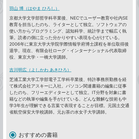
羽山 博（はやま ひろし）
京都大学文学部哲学科卒業後、NECでユーザー教育や社内SE
教育を担当したのち、ライターとして独立。ソフトウェアの
使い方からプログラミング、認知科学、統計学まで幅広く執
筆。読者の側に立った分かりやすい表現を心がけている。
2006年に東京大学大学院学際情報学府博士課程を単位取得後
退学。現在、有限会社ローグ・インターナショナル代表取締
役、東京大学・一橋大学講師。
吉川明広（よしかわ あきひろ）
芝浦工業大学工学部電子工学科卒業後、特許事務所勤務を経
て株式会社アスキーに入社。パソコン関連書籍の編集に従事
したのち、フリーエディターとして独立。IT分野を対象に書
籍などの執筆や編集を手がけている。どんな難解な技術も中
学3年生が理解できる言葉で表現することが目標。元国土交通
省航空保安大学校講師。元お茶の水女子大学講師。
おすすめの書籍