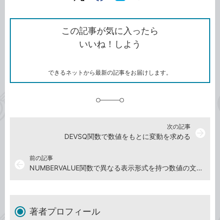
ン
Twitter）
で
て
ク
で
シ
な
を
シ
ェ
ブ
この記事が気に入ったら
コ
ェ
ア
ッ
いいね！しよう
ピ
ア
ク
ー
マ
ー
ク
できるネットから最新の記事をお届けします。
に
追
加
次の記事
arrow_forward
DEVSQ関数で数値をもとに変動を求める
前の記事
arrow_back
NUMBERVALUE関数で異なる表示形式を持つ数値の文字列
著者プロフィール