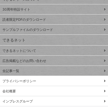
Google
ト
スプレ
ッ
30周年特設サイト
ッドシ
プ
読者限定PDFのダウンロード
ート
ペ
iPhone
ー
サンプルファイルのダウンロード
VLOOKUP
ジ
できるネット
連載
できるネットについて
Excel Q&A
close
閉じ
トイアンナ流仕
広告掲載などのお問い合わせ
る
事術
全記事一覧
PowerAutomate
ではじめる業務
プライバシーポリシー
の完全自動化
会社概要
AI議事録作成術
Windows 11
インプレスグループ
Q&A