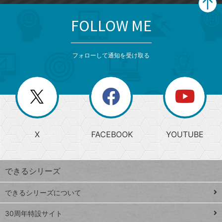
FOLLOW ME
search
format_list_bulleted
検
カ
検
カ
索
テ
メ
ゴ
索
テ
ニ
リ
フォローして通知を受け取る
ゴ
ュ
ー
ー
一
リ
を
覧
閉
を
ー
じ
閉
か
る
じ
る
search
ら
急
X
FACEBOOK
YOUTUBE
探
上
検
昇
索
す
ワ
できるシリーズ
ー
ド
できるシリーズについて
Google
ト
スプレ
ッ
30周年特設サイト