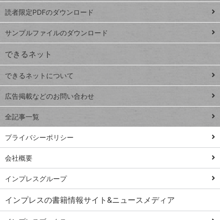
ッドシ
プ
読者限定PDFのダウンロード
ート
ペ
iPhone
ー
サンプルファイルのダウンロード
VLOOKUP
ジ
できるネット
連載
できるネットについて
Excel Q&A
close
閉じ
トイアンナ流仕
広告掲載などのお問い合わせ
る
事術
全記事一覧
PowerAutomate
ではじめる業務
プライバシーポリシー
の完全自動化
会社概要
AI議事録作成術
Windows 11
インプレスグループ
Q&A
インプレスの書籍情報サイト&ニュースメディア
Teams踏み込み
活用術