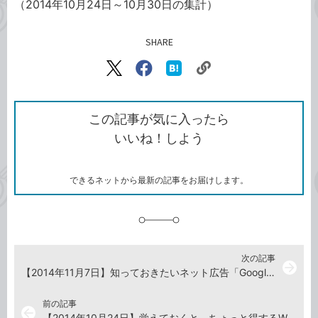
（2014年10月24日～10月30日の集計）
SHARE
記事をシェアする
リ
X（旧
Facebook
は
ン
Twitter）
で
て
ク
で
シ
な
を
シ
ェ
ブ
この記事が気に入ったら
コ
ェ
ア
ッ
いいね！しよう
ピ
ア
ク
ー
マ
ー
ク
できるネットから最新の記事をお届けします。
に
追
加
次の記事
arrow_forward
【2014年11月7日】知っておきたいネット広告「Google AdSense」の新常識
前の記事
arrow_back
【2014年10月24日】覚えておくと、ちょっと得するWord 2013の便利ワザ