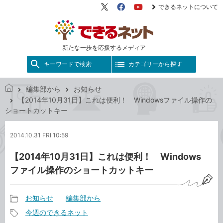
できるネットについて
X（旧
Facebook
YouTube
Twitter）
新たな一歩を応援するメディア
キーワードで検索
カテゴリーから探す
編集部から
お知らせ
で
【2014年10月31日】これは便利！ Windowsファイル操作の
き
ショートカットキー
る
ネ
2014.10.31 FRI 10:59
ッ
ト
【2014年10月31日】これは便利！ Windows
ファイル操作のショートカットキー
お知らせ
編集部から
記
今週のできるネット
事
記