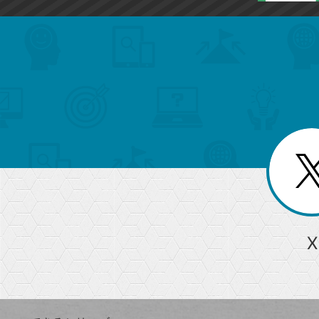
search
format_list_bulleted
検
カ
検
カ
索
テ
メ
ゴ
索
テ
ニ
リ
ュ
ー
ゴ
ー
一
を
覧
リ
閉
を
じ
閉
ー
る
じ
る
か
ら
急上昇ワード
X
探
Googleスプレッドシート
iPhone
VLOOKUP
す