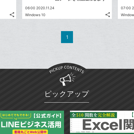
06:00 2020.11.24
07:00 2
share
share
Windows 10
Window
記
記
Twitter
Twitter
事
事
で
で
Facebook
Facebook
を
を
シ
シ
シ
シ
で
で
LINE
LINE
1
ェ
ェ
ェ
ェ
シ
シ
で
で
は
は
ア
ア
ア
ア
ェ
ェ
送
送
す
す
て
て
る
る
ア
ア
る
る
な
な
ブ
ブ
ッ
ッ
ク
ク
マ
マ
ピックアップ
ー
ー
ク
ク
に
に
追
追
加
加