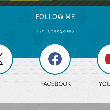
FOLLOW ME
フォローして通知を受け取る
search
検
索
FACEBOOK
YO