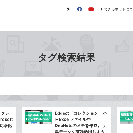
できるネットにつ
X（旧
Facebook
YouTube
Twitter）
タグ検索結果
レクシ
Edgeの「コレクション」か
osoft
らExcelファイルや
を効率化
OneNoteのメモを作成。収
集データを有効活用しよう