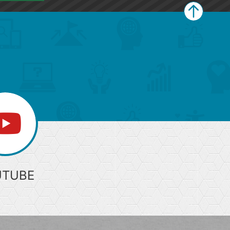
ペ
ー
ジ
上
部
へ
UTUBE