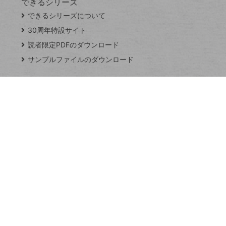
できるシリーズ
close
できるシリーズについて
閉
ト
じ
ッ
30周年特設サイト
る
プ
読者限定PDFのダウンロード
ペ
サンプルファイルのダウンロード
ー
ジ
連載
Excel Q&A
トイアンナ流仕
事術
PowerAutomate
ではじめる業務
の完全自動化
AI議事録作成術