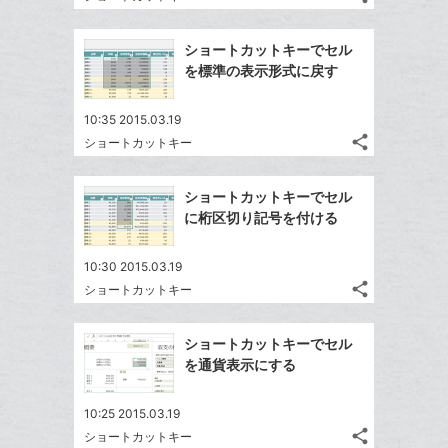
記
Twitter
に
ブ
事
で
Facebook
追
ッ
を
ショートカットキーでセル
シ
シ
で
加
LINE
ク
を標準の表示形式に戻す
ェ
ェ
シ
で
マ
は
ア
ア
ェ
送
ー
す
て
10:35 2015.03.19
る
ア
る
ク
share
な
ショートカットキー
記
Twitter
に
ブ
事
で
Facebook
追
ッ
を
ショートカットキーでセル
シ
シ
で
加
LINE
ク
に桁区切り記号を付ける
ェ
ェ
シ
で
マ
は
ア
ア
ェ
送
ー
す
て
10:30 2015.03.19
る
ア
る
ク
share
な
ショートカットキー
記
Twitter
に
ブ
事
で
Facebook
追
ッ
を
ショートカットキーでセル
シ
シ
で
加
LINE
ク
を通貨表示にする
ェ
ェ
シ
で
マ
は
ア
ア
ェ
送
ー
す
て
10:25 2015.03.19
る
ア
る
ク
share
な
ショートカットキー