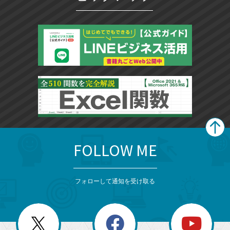
追
加
FOLLOW ME
search
format_list_bulleted
検
カ
検
カ
索
テ
メ
ゴ
索
テ
ニ
リ
フォローして通知を受け取る
ゴ
ュ
ー
ー
一
リ
を
覧
閉
を
ー
じ
閉