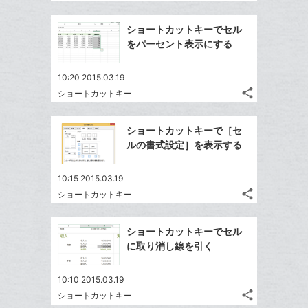
記
Twitter
に
ブ
事
で
Facebook
追
ッ
を
ショートカットキーでセル
シ
シ
で
加
LINE
ク
をパーセント表示にする
ェ
ェ
シ
で
マ
は
ア
ア
ェ
送
ー
す
て
10:20 2015.03.19
る
ア
る
ク
share
な
ショートカットキー
記
Twitter
に
ブ
事
で
Facebook
追
ッ
を
ショートカットキーで［セ
シ
シ
で
加
LINE
ク
ルの書式設定］を表示する
ェ
ェ
シ
で
マ
は
ア
ア
ェ
送
ー
す
て
10:15 2015.03.19
る
ア
る
ク
share
な
ショートカットキー
記
Twitter
に
ブ
事
で
Facebook
追
ッ
を
ショートカットキーでセル
シ
シ
で
加
LINE
ク
に取り消し線を引く
ェ
ェ
シ
で
マ
は
ア
ア
ェ
送
ー
す
て
10:10 2015.03.19
る
ア
る
ク
share
な
ショートカットキー
記
Twitter