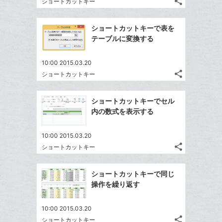
ク
share
な
ショートカットキー
記
Twitter
に
ブ
事
で
Facebook
追
ッ
を
ショートカットキーで表を
シ
シ
で
加
LINE
ク
テーブルに変換する
ェ
ェ
シ
で
マ
は
ア
ア
ェ
送
ー
す
て
10:00 2015.03.20
る
ア
る
ク
share
な
ショートカットキー
記
Twitter
に
ブ
事
で
Facebook
追
ッ
を
ショートカットキーでセル
シ
シ
で
加
LINE
ク
内の数式を表示する
ェ
ェ
シ
で
マ
は
ア
ア
ェ
送
ー
す
て
10:00 2015.03.20
る
ア
る
ク
share
な
ショートカットキー
記
Twitter
に
ブ
事
で
Facebook
追
ッ
を
ショートカットキーで同じ
シ
シ
で
加
LINE
ク
操作を繰り返す
ェ
ェ
シ
で
マ
は
ア
ア
ェ
送
ー
す
て
10:00 2015.03.20
る
ア
る
ク
share
な
ショートカットキー