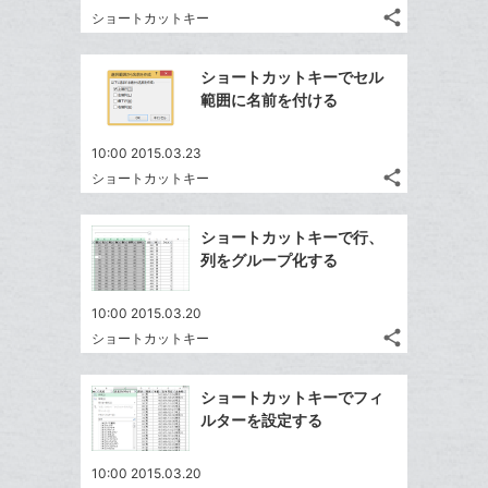
る
ア
る
ク
share
な
ショートカットキー
記
Twitter
に
ブ
事
で
Facebook
追
ッ
を
ショートカットキーでセル
シ
シ
で
加
LINE
ク
範囲に名前を付ける
ェ
ェ
シ
で
マ
は
ア
ア
ェ
送
ー
す
て
10:00 2015.03.23
る
ア
る
ク
share
な
ショートカットキー
記
Twitter
に
ブ
事
で
Facebook
追
ッ
を
ショートカットキーで行、
シ
シ
で
加
LINE
ク
列をグループ化する
ェ
ェ
シ
で
マ
は
ア
ア
ェ
送
ー
す
て
10:00 2015.03.20
る
ア
る
ク
share
な
ショートカットキー
記
Twitter
に
ブ
事
で
Facebook
追
ッ
を
ショートカットキーでフィ
シ
シ
で
加
LINE
ク
ルターを設定する
ェ
ェ
シ
で
マ
は
ア
ア
ェ
送
ー
す
て
10:00 2015.03.20