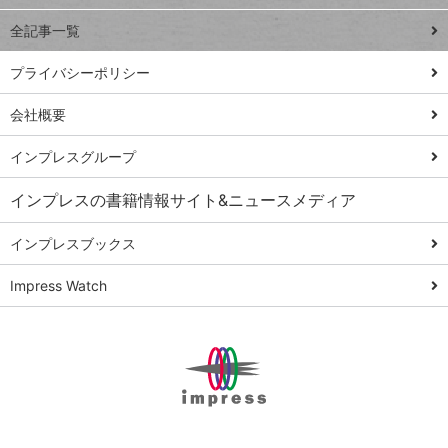
事術
全記事一覧
PowerAutomate
ではじめる業務
プライバシーポリシー
の完全自動化
会社概要
AI議事録作成術
Windows 11
インプレスグループ
Q&A
インプレスの書籍情報サイト&ニュースメディア
Teams踏み込み
活用術
インプレスブックス
Excel講師の仕事
Impress Watch
術
エクセル時短
パワポ時短
Windows Tips
神保町ペロリ旅