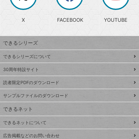
か
る
じ
る
search
ら
急
X
FACEBOOK
YOUTUBE
探
上
検
昇
索
す
ワ
できるシリーズ
ー
ド
できるシリーズについて
Google
ト
スプレ
ッ
30周年特設サイト
ッドシ
プ
読者限定PDFのダウンロード
ート
ペ
iPhone
ー
サンプルファイルのダウンロード
VLOOKUP
ジ
できるネット
連載
できるネットについて
Excel Q&A
close
閉じ
トイアンナ流仕
広告掲載などのお問い合わせ
る