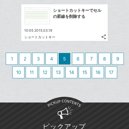
に
ブ
事
で
Facebook
追
ッ
を
ショートカットキーでセル
シ
シ
で
加
LINE
ク
の罫線を削除する
ェ
ェ
シ
で
マ
は
ア
ア
ェ
送
ー
す
て
10:05 2015.03.19
る
ア
る
ク
share
な
ショートカットキー
記
Twitter
に
ブ
事
で
Facebook
追
ッ
を
シ
シ
で
加
LINE
ク
1
2
3
4
5
6
7
8
9
ェ
ェ
シ
で
マ
は
ア
ア
ェ
送
ー
す
10
11
12
13
14
15
16
17
て
る
ア
る
ク
な
に
ブ
追
ッ
加
ク
マ
ー
ク
ピックアップ
に