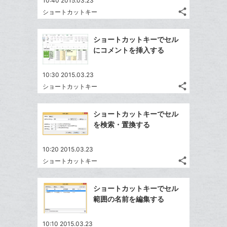
10:40 2015.03.23
share
ショートカットキー
記
Twitter
事
で
Facebook
を
ショートカットキーでセル
シ
シ
で
LINE
にコメントを挿入する
ェ
ェ
シ
で
は
ア
ア
ェ
送
す
て
10:30 2015.03.23
る
ア
る
share
な
ショートカットキー
記
Twitter
ブ
事
で
Facebook
ッ
を
ショートカットキーでセル
シ
シ
で
LINE
ク
を検索・置換する
ェ
ェ
シ
で
マ
は
ア
ア
ェ
送
ー
す
て
10:20 2015.03.23
る
ア
る
ク
share
な
ショートカットキー
記
Twitter
に
ブ
事
で
Facebook
追
ッ
を
ショートカットキーでセル
シ
シ
で
加
LINE
ク
範囲の名前を編集する
ェ
ェ
シ
で
マ
は
ア
ア
ェ
送
ー
す
て
10:10 2015.03.23