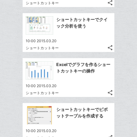
る
ア
る
ク
share
な
ショートカットキー
記
Twitter
に
ブ
事
で
Facebook
追
ッ
を
ショートカットキーでクイ
シ
シ
で
加
LINE
ク
ック分析を使う
ェ
ェ
シ
で
マ
は
ア
ア
ェ
送
ー
す
て
10:00 2015.03.20
る
ア
る
ク
share
な
ショートカットキー
記
Twitter
に
ブ
事
で
Facebook
追
ッ
を
Excelでグラフを作るショー
シ
シ
で
加
LINE
ク
トカットキーの操作
ェ
ェ
シ
で
マ
は
ア
ア
ェ
送
ー
す
て
10:00 2015.03.20
る
ア
る
ク
share
な
ショートカットキー
記
Twitter
に
ブ
事
で
Facebook
追
ッ
を
ショートカットキーでピボ
シ
シ
で
加
LINE
ク
ットテーブルを作成する
ェ
ェ
シ
で
マ
は
ア
ア
ェ
送
ー
す
て
10:00 2015.03.20
る
ア
る