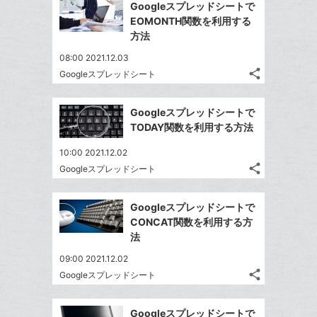
を
Googleスプレッドシートで
追
ッ
シ
シ
で
LINE
EOMONTH関数を利用する
加
ェ
ク
ェ
シ
で
方法
は
ア
マ
ア
ェ
送
す
て
08:00 2021.12.03
ー
る
ア
る
な
share
Googleスプレッドシート
ク
記
Twitter
ブ
事
に
で
Facebook
ッ
を
Googleスプレッドシートで
追
シ
シ
で
ク
LINE
TODAY関数を利用する方法
加
ェ
ェ
シ
マ
で
は
ア
ア
10:00 2021.12.02
ェ
ー
送
す
て
share
Googleスプレッドシート
る
ア
ク
る
記
な
Twitter
事
に
ブ
で
Facebook
を
Googleスプレッドシートで
追
ッ
シ
シ
で
LINE
CONCAT関数を利用する方
加
ェ
ク
ェ
シ
で
法
は
ア
マ
ア
ェ
送
す
て
09:00 2021.12.02
ー
る
ア
る
な
share
Googleスプレッドシート
ク
記
Twitter
ブ
事
に
で
Facebook
ッ
を
Googleスプレッドシートで
追