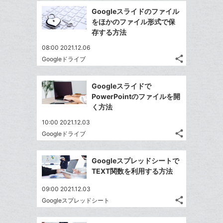
に
ブ
で
Facebook
を
Googleスライドのファイル
追
ッ
シ
シ
で
LINE
をほかのファイル形式で保
加
ェ
ク
ェ
シ
で
存する方法
は
ア
マ
ア
ェ
送
す
て
08:00 2021.12.06
ー
る
ア
る
な
share
Googleドライブ
ク
記
Twitter
ブ
事
に
で
Facebook
ッ
を
Googleスライドで
追
シ
シ
で
ク
LINE
PowerPointのファイルを開
加
ェ
ェ
シ
マ
で
く方法
は
ア
ア
ェ
ー
送
す
て
10:00 2021.12.03
る
ア
ク
る
な
share
Googleドライブ
記
に
Twitter
ブ
事
追
で
Facebook
ッ
を
Googleスプレッドシートで
加
シ
シ
で
ク
LINE
TEXT関数を利用する方法
ェ
ェ
シ
マ
で
は
ア
ア
09:00 2021.12.03
ェ
ー
送
す
て
share
Googleスプレッドシート
る
ア
ク
る
記
な
Twitter
事
に
ブ
で
Facebook