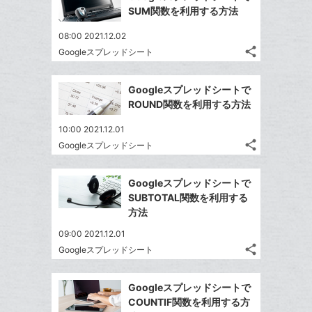
シ
シ
で
ク
LINE
SUM関数を利用する方法
加
ェ
ェ
シ
マ
で
は
ア
ア
08:00 2021.12.02
ェ
ー
送
す
て
share
Googleスプレッドシート
る
ア
ク
る
記
な
Twitter
事
に
ブ
で
Facebook
を
Googleスプレッドシートで
追
ッ
シ
シ
で
LINE
ROUND関数を利用する方法
加
ェ
ク
ェ
シ
で
は
ア
マ
ア
10:00 2021.12.01
ェ
送
す
て
ー
share
Googleスプレッドシート
る
ア
る
記
な
Twitter
ク
事
ブ
で
Facebook
に
を
Googleスプレッドシートで
ッ
シ
シ
で
追
LINE
SUBTOTAL関数を利用する
ェ
ク
ェ
シ
加
で
方法
は
ア
マ
ア
ェ
送
す
て
09:00 2021.12.01
ー
る
ア
る
な
share
Googleスプレッドシート
ク
記
Twitter
ブ
事
に
で
Facebook
ッ
を
Googleスプレッドシートで
追
シ
シ
で
ク
LINE
COUNTIF関数を利用する方
加
ェ
ェ