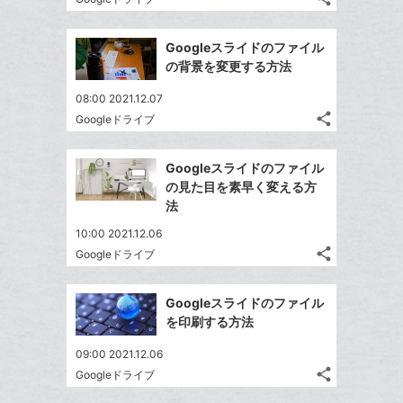
記
に
Twitter
ブ
事
追
で
Facebook
ッ
を
Googleスライドのファイル
加
シ
シ
で
ク
LINE
の背景を変更する方法
ェ
ェ
シ
マ
で
は
ア
ア
08:00 2021.12.07
ェ
ー
送
す
て
share
Googleドライブ
る
ア
ク
る
記
な
Twitter
事
に
ブ
で
Facebook
を
Googleスライドのファイル
追
ッ
シ
シ
で
LINE
の見た目を素早く変える方
加
ェ
ク
ェ
シ
で
法
は
ア
マ
ア
ェ
送
す
て
10:00 2021.12.06
ー
る
ア
る
な
share
Googleドライブ
ク
記
Twitter
ブ
事
に
で
Facebook
ッ
を
Googleスライドのファイル
追
シ
シ
で
ク
LINE
を印刷する方法
加
ェ
ェ
シ
マ
で
は
ア
ア
09:00 2021.12.06
ェ
ー
送
す
て
share
Googleドライブ
る
ア
ク
る
記
な
Twitter
事