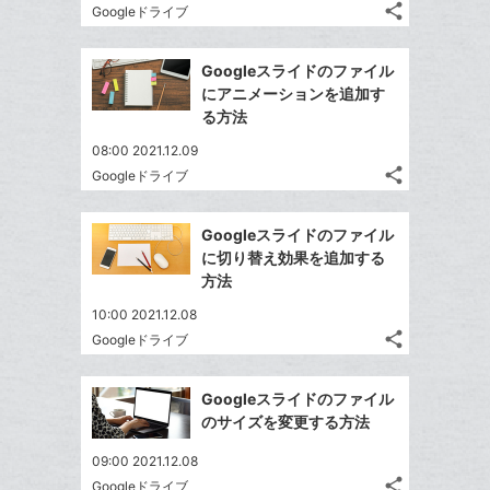
share
Googleドライブ
記
Twitter
事
で
Facebook
を
Googleスライドのファイル
シ
シ
で
LINE
にアニメーションを追加す
ェ
ェ
シ
で
る方法
は
ア
ア
ェ
送
す
て
08:00 2021.12.09
る
ア
る
な
share
Googleドライブ
記
Twitter
ブ
事
で
Facebook
ッ
を
Googleスライドのファイル
シ
シ
で
ク
LINE
に切り替え効果を追加する
ェ
ェ
シ
マ
で
方法
は
ア
ア
ェ
ー
送
す
て
10:00 2021.12.08
る
ア
ク
る
な
share
Googleドライブ
記
に
Twitter
ブ
事
追
で
Facebook
ッ
を
Googleスライドのファイル
加
シ
シ
で
ク
LINE
のサイズを変更する方法
ェ
ェ
シ
マ
で
は
ア
ア
09:00 2021.12.08
ェ
ー
送
す
て
share
Googleドライブ