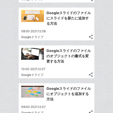
る
ア
ク
る
記
な
Twitter
事
に
ブ
で
Facebook
を
Googleスライドのファイル
追
ッ
シ
シ
で
LINE
にスライドを新たに追加す
加
ェ
ク
ェ
シ
で
る方法
は
ア
マ
ア
ェ
送
す
て
08:00 2021.12.08
ー
る
ア
る
な
share
Googleドライブ
ク
記
Twitter
ブ
事
に
で
Facebook
ッ
を
Googleスライドのファイル
追
シ
シ
で
ク
LINE
のオブジェクトの書式を変
加
ェ
ェ
シ
マ
で
更する方法
は
ア
ア
ェ
ー
送
す
て
10:00 2021.12.07
る
ア
ク
る
な
share
Googleドライブ
記
に
Twitter
ブ
事
追
で
Facebook
ッ
を
Googleスライドのファイル
加
シ
シ
で
ク
LINE
にオブジェクトを追加する
ェ
ェ
シ
マ
で
方法
は
ア
ア
ェ
ー
送
す
て
09:00 2021.12.07
る
ア
ク
る
な
share
Googleドライブ