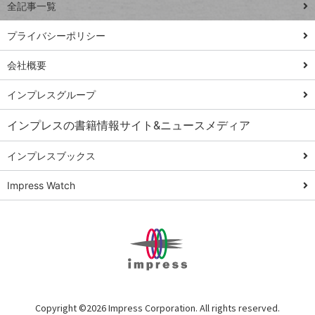
全記事一覧
PowerAutomate
ではじめる業務
プライバシーポリシー
の完全自動化
会社概要
AI議事録作成術
Windows 11
インプレスグループ
Q&A
インプレスの書籍情報サイト&ニュースメディア
Teams踏み込み
活用術
インプレスブックス
Excel講師の仕事
Impress Watch
術
エクセル時短
パワポ時短
Windows Tips
神保町ペロリ旅
俺のメルカリ
Copyright ©
2026 Impress Corporation. All rights reserved.