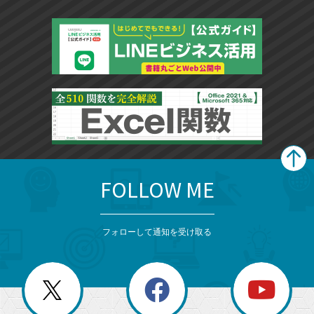
FOLLOW ME
search
format_list_bulleted
検
カ
検
カ
索
テ
メ
ゴ
索
テ
ニ
リ
フォローして通知を受け取る
ゴ
ュ
ー
ー
一
リ
を
覧
閉
を
ー
じ
閉
か
る
じ