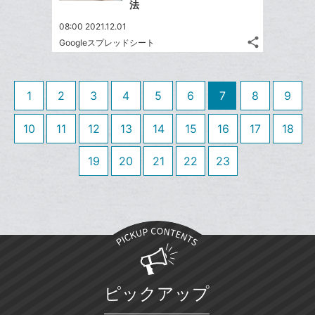
シ
マ
で
法
は
ア
ア
ェ
ー
送
す
て
08:00 2021.12.01
る
ア
ク
る
な
share
Googleスプレッドシート
記
に
Twitter
ブ
事
追
で
Facebook
ッ
を
加
シ
シ
で
ク
LINE
1
2
3
4
5
6
7
8
9
ェ
ェ
シ
マ
で
は
ア
ア
ェ
ー
送
す
10
11
12
13
14
15
16
17
18
て
る
ア
ク
る
な
に
19
20
21
22
23
ブ
追
ッ
加
ク
マ
ー
ク
に
追
ピックアップ
加