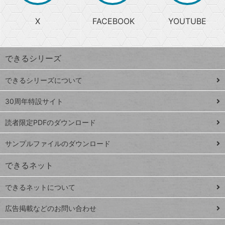
る
search
ら
急
X
FACEBOOK
YOUTUBE
探
上
検
昇
索
す
ワ
できるシリーズ
ー
ド
できるシリーズについて
Google
ト
スプレ
ッ
30周年特設サイト
ッドシ
プ
読者限定PDFのダウンロード
ート
ペ
iPhone
ー
サンプルファイルのダウンロード
VLOOKUP
ジ
できるネット
連載
できるネットについて
Excel Q&A
close
閉じ
トイアンナ流仕
広告掲載などのお問い合わせ
る
事術