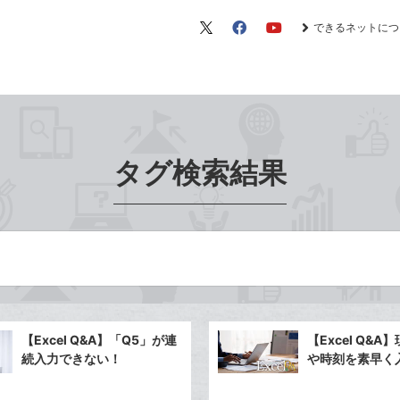
できるネットにつ
X（旧
Facebook
YouTube
Twitter）
タグ検索結果
【Excel Q&A】「Q5」が連
【Excel Q&
続入力できない！
や時刻を素早く