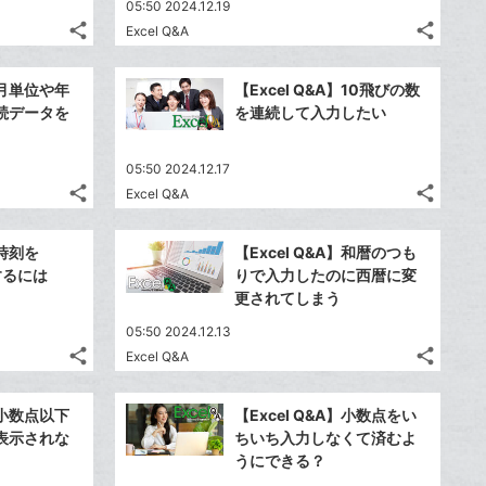
05:50 2024.12.19
share
share
Excel Q&A
記
記
Twitter
Twitte
事
事
で
で
Facebook
Faceb
を
を
A】月単位や年
【Excel Q&A】10飛びの数
シ
シ
シ
シ
で
で
LINE
LINE
続データを
を連続して入力したい
ェ
ェ
ェ
ェ
シ
シ
で
で
は
は
ア
ア
ア
ア
ェ
ェ
送
送
す
す
て
て
05:50 2024.12.17
る
る
ア
ア
る
る
な
な
share
share
Excel Q&A
記
記
Twitter
Twitte
ブ
ブ
事
事
で
で
Facebook
Faceb
ッ
ッ
を
を
】時刻を
【Excel Q&A】和暦のつも
シ
シ
シ
シ
で
で
ク
ク
LINE
LINE
するには
りで入力したのに西暦に変
ェ
ェ
ェ
ェ
シ
シ
マ
マ
で
で
更されてしまう
は
は
ア
ア
ア
ア
ェ
ェ
ー
ー
送
送
す
す
て
て
05:50 2024.12.13
る
る
ア
ア
ク
ク
る
る
な
な
share
share
Excel Q&A
記
記
に
Twitter
に
Twitte
ブ
ブ
事
事
追
で
追
で
Facebook
Faceb
ッ
ッ
を
を
A】小数点以下
【Excel Q&A】小数点をい
加
シ
加
シ
シ
シ
で
で
ク
ク
LINE
LINE
表示されな
ちいち入力しなくて済むよ
ェ
ェ
ェ
ェ
シ
シ
マ
マ
で
で
うにできる？
は
は
ア
ア
ア
ア
ェ
ェ
ー
ー