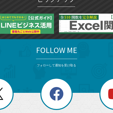
ー
ク
に
追
加
FOLLOW ME
フォローして通知を受け取る
search
検
索