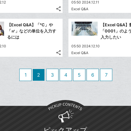
送
す
て
2.12
05:50 2024.12.11
る
ア
ク
る
な
share
Excel Q&A
記
に
Twitter
ブ
事
追
で
Facebook
ッ
を
【Excel Q&A】「℃」や
【Excel Q&A
加
シ
シ
で
ク
LINE
「㎡」などの単位を入力す
「0001」のよ
ェ
ェ
シ
マ
で
るには
入力したい
は
ア
ア
ェ
ー
送
す
て
2.10
05:50 2024.12.10
る
ア
ク
る
な
share
Excel Q&A
記
に
Twitter
ブ
事
追
で
Facebook
ッ
を
加
シ
シ
で
ク
LINE
1
2
3
4
5
6
7
ェ
ェ
シ
マ
で
は
ア
ア
ェ
ー
送
す
て
る
ア
ク
る
な
に
ブ
追
ッ
加
ク
マ
ピックアップ