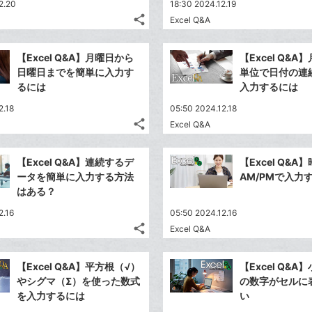
2.20
18:30 2024.12.19
share
Excel Q&A
記
Twitter
事
で
Facebook
を
【Excel Q&A】月曜日から
【Excel Q&
シ
シ
で
LINE
日曜日までを簡単に入力す
単位で日付の連
ェ
ェ
シ
で
るには
入力するには
は
ア
ア
ェ
送
す
て
2.18
05:50 2024.12.18
る
ア
る
な
share
Excel Q&A
記
Twitter
ブ
事
で
Facebook
ッ
を
【Excel Q&A】連続するデ
【Excel Q&A
シ
シ
で
ク
LINE
ータを簡単に入力する方法
AM/PMで入力
ェ
ェ
シ
マ
で
はある？
は
ア
ア
ェ
ー
送
す
て
2.16
05:50 2024.12.16
る
ア
ク
る
な
share
Excel Q&A
記
に
Twitter
ブ
事
追
で
Facebook
ッ
を
【Excel Q&A】平方根（√）
【Excel Q&
加
シ
シ
で
ク
LINE
やシグマ（Σ）を使った数式
の数字がセルに
ェ
ェ
シ
マ
で
を入力するには
い
は
ア
ア
ェ
ー