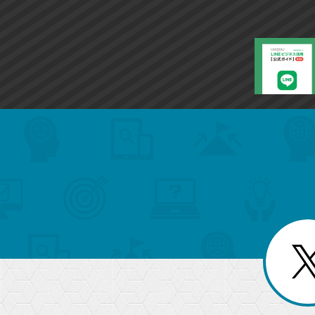
ー
ク
に
追
加
search
format_list_bulleted
検
カ
検
カ
索
テ
メ
ゴ
索
テ
ニ
リ
ュ
ー
ゴ
ー
一
を
覧
リ
閉
を
じ
閉
ー
る
じ
る
か
ら