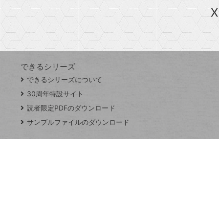
急上昇ワード
X
探
Googleスプレッドシート
iPhone
VLOOKUP
す
できるシリーズ
close
できるシリーズについて
閉
ト
じ
ッ
30周年特設サイト
る
プ
読者限定PDFのダウンロード
ペ
サンプルファイルのダウンロード
ー
ジ
連載
Excel Q&A
トイアンナ流仕
事術