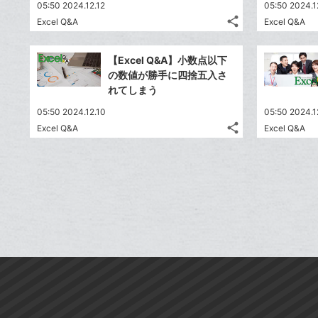
送
す
て
05:50 2024.12.12
05:50 2024.1
る
ア
ク
る
な
share
Excel Q&A
Excel Q&A
記
に
Twitter
ブ
事
追
で
Facebook
ッ
を
【Excel Q&A】小数点以下
加
シ
シ
で
ク
LINE
の数値が勝手に四捨五入さ
ェ
ェ
シ
マ
で
れてしまう
は
ア
ア
ェ
ー
送
す
て
05:50 2024.12.10
05:50 2024.1
る
ア
ク
る
な
share
Excel Q&A
Excel Q&A
記
に
Twitter
ブ
事
追
で
Facebook
ッ
を
加
シ
シ
で
ク
LINE
ェ
ェ
シ
マ
で
は
ア
ア
ェ
ー
送
す
て
る
ア
ク
る
な
に
ブ
追
ッ
加
ク
マ