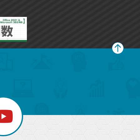
ー
ー
ク
ク
に
に
追
追
加
加
ペ
ー
ジ
上
部
へ