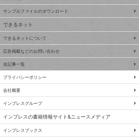
ペ
iPhone
ー
サンプルファイルのダウンロード
VLOOKUP
ジ
できるネット
連載
できるネットについて
Excel Q&A
close
閉じ
トイアンナ流仕
広告掲載などのお問い合わせ
る
事術
全記事一覧
PowerAutomate
ではじめる業務
プライバシーポリシー
の完全自動化
会社概要
AI議事録作成術
Windows 11
インプレスグループ
Q&A
インプレスの書籍情報サイト&ニュースメディア
Teams踏み込み
活用術
インプレスブックス
Excel講師の仕事