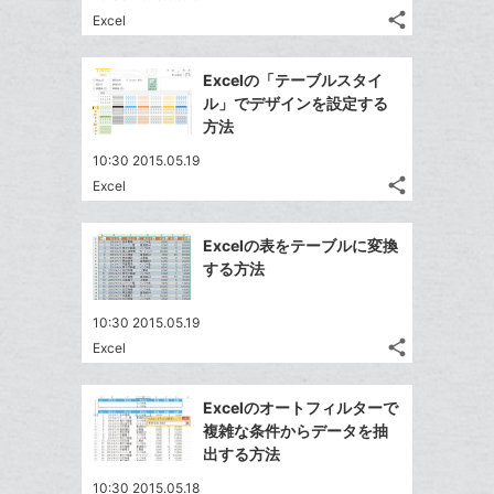
る
ア
ク
る
share
な
Excel
記
Twitter
に
ブ
事
で
追
Facebook
ッ
を
Excelの「テーブルスタイ
シ
加
シ
で
LINE
ク
ル」でデザインを設定する
ェ
ェ
シ
で
マ
方法
は
ア
ア
ェ
送
ー
す
て
10:30 2015.05.19
る
ア
る
ク
な
share
Excel
記
Twitter
に
ブ
事
で
追
Facebook
ッ
を
Excelの表をテーブルに変換
シ
加
シ
で
ク
LINE
する方法
ェ
ェ
シ
マ
で
は
ア
ア
ェ
ー
送
す
て
10:30 2015.05.19
る
ア
ク
る
share
な
Excel
記
Twitter
に
ブ
事
で
追
Facebook
ッ
を
Excelのオートフィルターで
シ
加
シ
で
LINE
ク
複雑な条件からデータを抽
ェ
ェ
シ
で
マ
出する方法
は
ア
ア
ェ
送
ー
す
て
10:30 2015.05.18