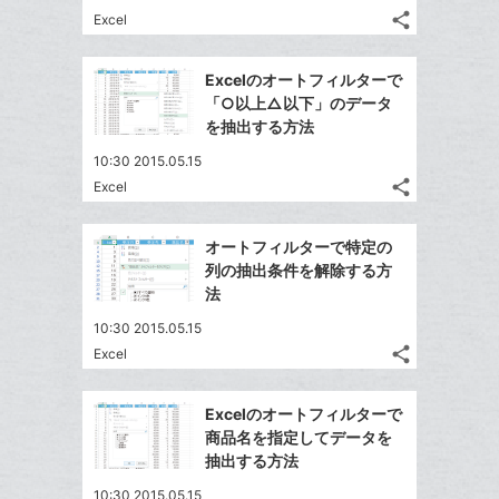
る
ア
ク
る
な
share
Excel
記
に
Twitter
ブ
事
追
で
Facebook
ッ
を
Excelのオートフィルターで
加
シ
シ
で
ク
LINE
「○以上△以下」のデータ
ェ
ェ
シ
マ
で
を抽出する方法
は
ア
ア
ェ
ー
送
す
て
10:30 2015.05.15
る
ア
ク
る
な
share
Excel
記
に
Twitter
ブ
事
追
で
Facebook
ッ
を
オートフィルターで特定の
加
シ
シ
で
ク
LINE
列の抽出条件を解除する方
ェ
ェ
シ
マ
で
法
は
ア
ア
ェ
ー
送
す
て
10:30 2015.05.15
る
ア
ク
る
な
share
Excel
記
に
Twitter
ブ
事
追
で
Facebook
ッ
を
Excelのオートフィルターで
加
シ
シ
で
ク
LINE
商品名を指定してデータを
ェ
ェ
シ
マ
で
抽出する方法
は
ア
ア
ェ
ー
送
す
て
10:30 2015.05.15