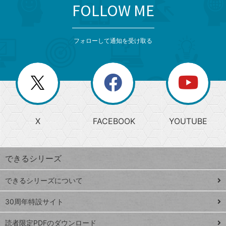
FOLLOW ME
search
format_list_bulleted
検
カ
検
カ
索
テ
メ
ゴ
索
テ
ニ
リ
フォローして通知を受け取る
ゴ
ュ
ー
ー
一
リ
を
覧
閉
を
ー
じ
閉
か
る
じ
る
search
ら
急
X
FACEBOOK
YOUTUBE
探
上
検
昇
索
す
ワ
できるシリーズ
ー
ド
できるシリーズについて
Google
ト
スプレ
ッ
30周年特設サイト
ッドシ
プ
読者限定PDFのダウンロード
ート