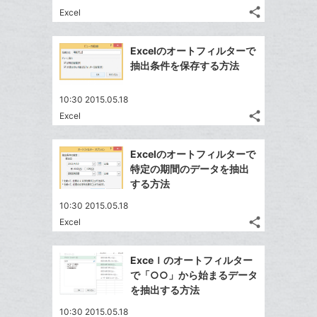
る
ア
る
ク
な
share
Excel
記
Twitter
に
ブ
事
で
追
Facebook
ッ
を
Excelのオートフィルターで
シ
加
シ
で
ク
LINE
抽出条件を保存する方法
ェ
ェ
シ
マ
で
は
ア
ア
ェ
ー
送
す
て
10:30 2015.05.18
る
ア
ク
る
share
な
Excel
記
Twitter
に
ブ
事
で
追
Facebook
ッ
を
Excelのオートフィルターで
シ
加
シ
で
LINE
ク
特定の期間のデータを抽出
ェ
ェ
シ
で
マ
する方法
は
ア
ア
ェ
送
ー
す
て
10:30 2015.05.18
る
ア
る
ク
な
share
Excel
記
Twitter
に
ブ
事
で
追
Facebook
ッ
を
Exceｌのオートフィルター
シ
加
シ
で
ク
LINE
で「○○」から始まるデータ
ェ
ェ
シ
マ
で
を抽出する方法
は
ア
ア
ェ
ー
送
す
て
10:30 2015.05.18