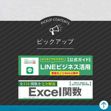
ク
に
追
加
ピックアップ