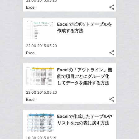
22:00 2015.05.20
share
Excel
記
Twitter
事
で
Facebook
を
Excelでピボットテーブルを
シ
シ
で
LINE
作成する方法
ェ
ェ
シ
で
は
ア
ア
ェ
送
す
て
22:00 2015.05.20
る
ア
る
share
な
Excel
記
Twitter
ブ
事
で
Facebook
ッ
を
Excelの「アウトライン」機
シ
シ
で
LINE
ク
能で項目ごとにグループ化
ェ
ェ
シ
で
マ
してデータを集計する方法
は
ア
ア
ェ
送
ー
す
て
22:00 2015.05.20
る
ア
る
ク
な
share
Excel
記
Twitter
に
ブ
事
で
追
Facebook
ッ
を
Excelで作成したテーブルや
シ
加
シ
で
ク
LINE
リストを元の表に戻す方法
ェ
ェ
シ
マ
で
は
ア
ア
ェ
ー
送
す
て
10:30 2015.05.19