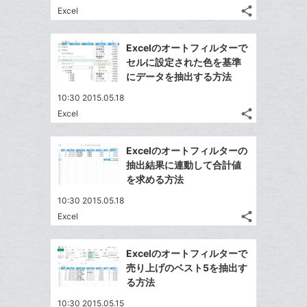
る
ア
ク
る
な
share
Excel
記
に
Twitter
ブ
事
追
で
Facebook
ッ
を
Excelのオートフィルターで
加
シ
シ
で
ク
LINE
セルに設定された色を基準
ェ
ェ
シ
マ
で
にデータを抽出する方法
は
ア
ア
ェ
ー
送
す
て
10:30 2015.05.18
る
ア
ク
る
な
share
Excel
記
に
Twitter
ブ
事
追
で
Facebook
ッ
を
Excelのオートフィルターの
加
シ
シ
で
ク
LINE
抽出結果に連動して合計値
ェ
ェ
シ
マ
で
を求める方法
は
ア
ア
ェ
ー
送
す
て
10:30 2015.05.18
る
ア
ク
る
な
share
Excel
記
に
Twitter
ブ
事
追
で
Facebook
ッ
を
Excelのオートフィルターで
加
シ
シ
で
ク
LINE
売り上げのベスト5を抽出す
ェ
ェ
シ
マ
で
る方法
は
ア
ア
ェ
ー
送
す
て
10:30 2015.05.15