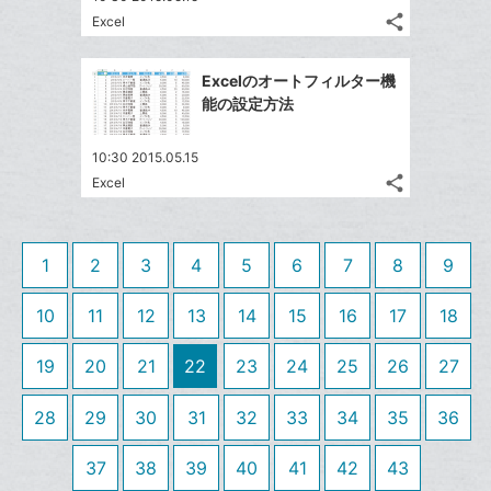
る
ア
ク
る
な
share
Excel
記
に
Twitter
ブ
事
追
で
Facebook
ッ
を
Excelのオートフィルター機
加
シ
シ
で
ク
LINE
能の設定方法
ェ
ェ
シ
マ
で
は
ア
ア
ェ
ー
送
す
て
10:30 2015.05.15
る
ア
ク
る
share
な
Excel
記
Twitter
に
ブ
事
で
追
Facebook
ッ
を
シ
加
シ
で
LINE
ク
1
2
3
4
5
6
7
8
9
ェ
ェ
シ
で
マ
は
ア
ア
ェ
送
ー
す
10
11
12
13
14
15
16
17
18
て
る
ア
る
ク
な
19
20
21
22
23
24
25
26
27
に
ブ
追
ッ
28
29
30
31
32
33
34
35
36
加
ク
マ
37
38
39
40
41
42
43
ー