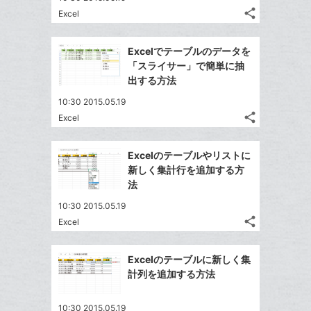
る
ア
ク
る
share
な
Excel
記
Twitter
に
ブ
事
で
追
Facebook
ッ
を
Excelでテーブルのデータを
シ
加
シ
で
LINE
ク
「スライサー」で簡単に抽
ェ
ェ
シ
で
マ
出する方法
は
ア
ア
ェ
送
ー
す
て
10:30 2015.05.19
る
ア
る
ク
な
share
Excel
記
Twitter
に
ブ
事
で
追
Facebook
ッ
を
Excelのテーブルやリストに
シ
加
シ
で
ク
LINE
新しく集計行を追加する方
ェ
ェ
シ
マ
で
法
は
ア
ア
ェ
ー
送
す
て
10:30 2015.05.19
る
ア
ク
る
な
share
Excel
記
に
Twitter
ブ
事
追
で
Facebook
ッ
を
Excelのテーブルに新しく集
加
シ
シ
で
ク
LINE
計列を追加する方法
ェ
ェ
シ
マ
で
は
ア
ア
ェ
ー
送
す
て
10:30 2015.05.19