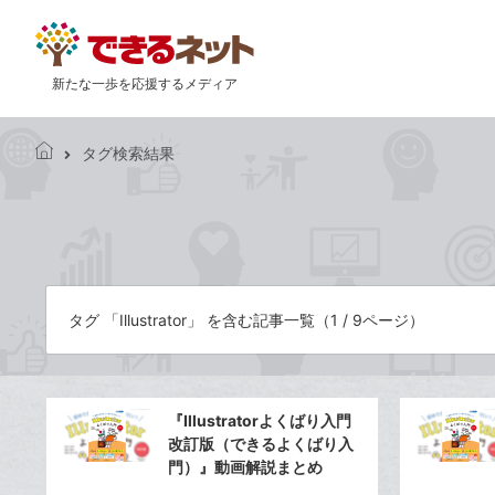
新たな一歩を応援するメディア
タグ検索結果
で
き
る
ネ
ッ
ト
タグ 「Illustrator」 を含む記事一覧（1 / 9ページ）
『Illustratorよくばり入門
改訂版（できるよくばり入
門）』動画解説まとめ