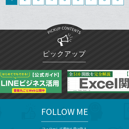
ェ
ェ
シ
で
ー
は
ア
ア
ェ
送
ク
す
て
る
ア
る
に
な
追
ブ
加
ッ
ク
マ
ピックアップ
ー
ク
に
追
加
FOLLOW ME
フォローして通知を受け取る