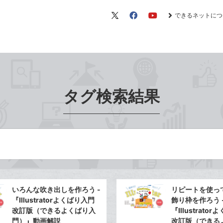
できるネットにつ
X（旧
Facebook
YouTube
Twitter）
タグ検索結果
いろんな吹き出しを作ろう -
リピートを使っ
『Illustratorよくばり入門
飾り枠を作ろう 
改訂版（できるよくばり入
『Illustrato
門）』動画解説
改訂版（できる