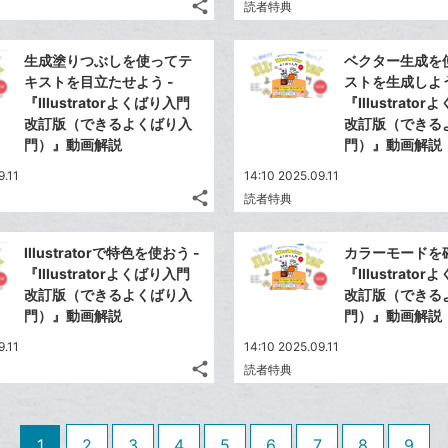
share
読者特典
ッ
記
Twitter
ク
事
で
Facebook
を
マ
生成塗りつぶしを使ってテ
ベクター生成を
シ
シ
で
LINE
ー
キストを目立たせよう -
ストを生成しよう
ェ
ェ
シ
で
『Illustratorよくばり入門
『Illustrato
ク
は
ア
ア
ェ
改訂版（できるよくばり入
改訂版（できる
送
す
に
て
る
門）』動画解説
ア
門）』動画解説
る
追
な
9.11
加
ブ
14:10 2025.09.11
share
読者特典
ッ
記
Twitter
ク
事
で
Facebook
を
マ
Illustratorで特色を使おう -
カラーモードを確
シ
シ
で
LINE
ー
『Illustratorよくばり入門
『Illustrato
ェ
ェ
シ
で
改訂版（できるよくばり入
改訂版（できる
ク
は
ア
ア
ェ
門）』動画解説
門）』動画解説
送
す
に
て
る
ア
る
追
な
9.11
14:10 2025.09.11
share
加
ブ
読者特典
記
Twitter
ッ
事
で
Facebook
ク
を
シ
シ
で
LINE
マ
1
2
3
4
5
6
7
8
9