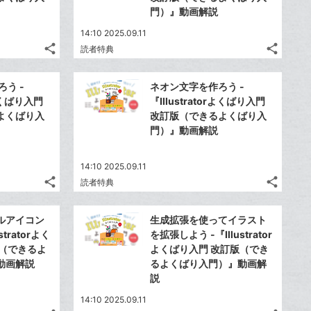
門）』動画解説
14:10 2025.09.11
share
share
読者特典
記
記
Twitter
Twitte
事
事
で
で
Facebook
Faceb
を
を
ろう -
ネオン文字を作ろう -
シ
シ
シ
シ
で
で
LINE
LINE
rよくばり入門
『Illustratorよくばり入門
ェ
ェ
ェ
ェ
シ
シ
で
で
よくばり入
改訂版（できるよくばり入
は
は
ア
ア
ア
ア
ェ
ェ
門）』動画解説
送
送
す
す
て
て
る
る
ア
ア
る
る
な
な
ブ
14:10 2025.09.11
ブ
share
share
読者特典
ッ
ッ
記
記
Twitter
Twitte
ク
ク
事
事
で
で
Facebook
Faceb
を
を
マ
マ
ルアイコン
生成拡張を使ってイラスト
シ
シ
シ
シ
で
で
LINE
LINE
ー
ー
stratorよく
を拡張しよう -『Illustrator
ェ
ェ
ェ
ェ
シ
シ
で
で
版（できるよ
よくばり入門 改訂版（でき
ク
は
ク
は
ア
ア
ア
ア
ェ
ェ
動画解説
るよくばり入門）』動画解
送
送
す
す
に
て
に
て
る
る
ア
説
ア
る
る
追
な
追
な
加
ブ
14:10 2025.09.11
加
ブ