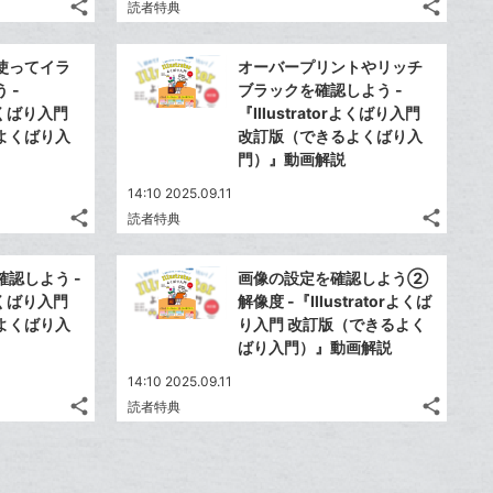
share
share
読者特典
ッ
ッ
記
記
Twitter
Twitte
ク
ク
事
事
で
で
Facebook
Faceb
を
を
マ
マ
使ってイラ
オーバープリントやリッチ
シ
シ
シ
シ
で
で
LINE
LINE
ー
ー
 -
ブラックを確認しよう -
ェ
ェ
ェ
ェ
シ
シ
で
で
rよくばり入門
『Illustratorよくばり入門
ク
は
ク
は
ア
ア
ア
ア
ェ
ェ
よくばり入
改訂版（できるよくばり入
送
送
す
す
に
て
に
て
る
る
ア
門）』動画解説
ア
る
る
追
な
追
な
加
ブ
14:10 2025.09.11
加
ブ
share
share
読者特典
ッ
ッ
記
記
Twitter
Twitte
ク
ク
事
事
で
で
Facebook
Faceb
を
を
マ
マ
認しよう -
画像の設定を確認しよう②
シ
シ
シ
シ
で
で
LINE
LINE
ー
ー
rよくばり入門
解像度 -『Illustratorよくば
ェ
ェ
ェ
ェ
シ
シ
で
で
よくばり入
り入門 改訂版（できるよく
ク
は
ク
は
ア
ア
ア
ア
ェ
ェ
ばり入門）』動画解説
送
送
す
す
に
て
に
て
る
る
ア
ア
る
る
追
な
追
な
14:10 2025.09.11
share
share
加
ブ
加
ブ
読者特典
記
記
Twitter
Twitte
ッ
ッ
事
事
で
で
Facebook
Faceb
ク
ク
を
を
シ
シ
シ
シ
で
で
LINE
LINE
マ
マ