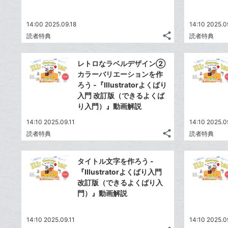
14:00 2025.09.18
14:10 2025.0
share
読者特典
読者特典
記
Twitter
事
で
Facebook
を
レトロなラベルデザイン②
シ
シ
で
LINE
カラーバリエーションを作
ェ
ェ
シ
で
ろう -『Illustratorよくばり
は
ア
ア
ェ
入門 改訂版（できるよくば
送
す
て
る
り入門）』動画解説
ア
る
な
14:10 2025.09.11
ブ
14:10 2025.0
share
読者特典
読者特典
ッ
記
Twitter
ク
事
で
Facebook
を
マ
タイトル文字を作ろう -
シ
シ
で
LINE
ー
『Illustratorよくばり入門
ェ
ェ
シ
で
改訂版（できるよくばり入
ク
は
ア
ア
ェ
門）』動画解説
送
す
に
て
る
ア
る
追
な
14:10 2025.09.11
加
ブ
14:10 2025.0