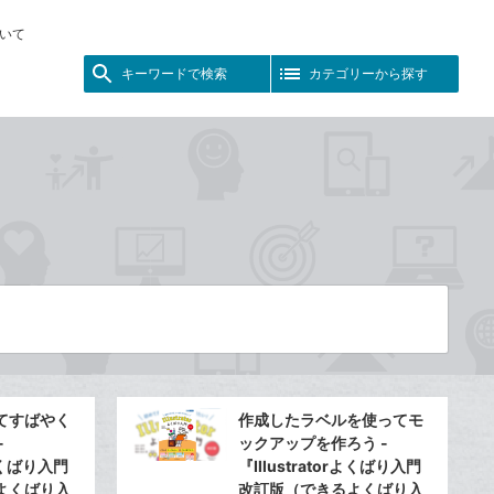
いて
キーワードで検索
カテゴリーから探す
てすばやく
作成したラベルを使ってモ
-
ックアップを作ろう -
rよくばり入門
『Illustratorよくばり入門
よくばり入
改訂版（できるよくばり入