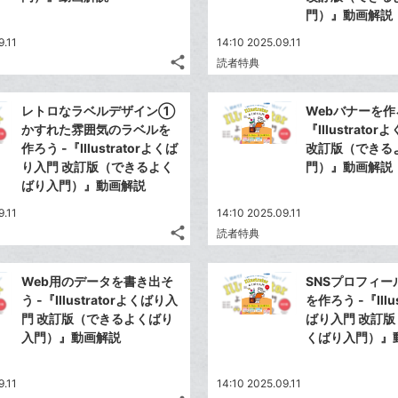
門）』動画解説
9.11
14:10 2025.09.11
share
読者特典
記
Twitter
事
で
Facebook
を
レトロなラベルデザイン①
Webバナーを作
シ
シ
で
LINE
かすれた雰囲気のラベルを
『Illustrato
ェ
ェ
シ
で
作ろう -『Illustratorよくば
改訂版（できる
は
ア
ア
ェ
り入門 改訂版（できるよく
門）』動画解説
送
す
て
る
ばり入門）』動画解説
ア
る
な
9.11
ブ
14:10 2025.09.11
share
読者特典
ッ
記
Twitter
ク
事
で
Facebook
を
マ
Web用のデータを書き出そ
SNSプロフィー
シ
シ
で
LINE
ー
う -『Illustratorよくばり入
を作ろう -『Illu
ェ
ェ
シ
で
門 改訂版（できるよくばり
ばり入門 改訂
ク
は
ア
ア
ェ
入門）』動画解説
くばり入門）』
送
す
に
て
る
ア
る
追
な
9.11
加
ブ
14:10 2025.09.11