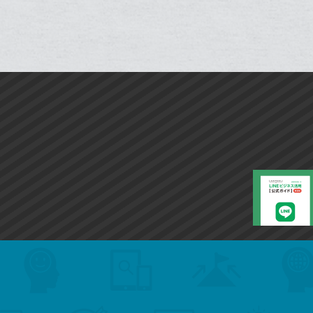
ェ
ェ
シ
で
ー
は
ア
ア
ェ
送
ク
す
て
る
ア
る
に
な
追
ブ
加
ッ
ク
マ
ー
ク
に
追
加
search
format_list_bulleted
検
カ
検
カ
索
テ
メ
ゴ