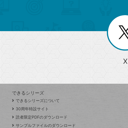
索
テ
ニ
リ
ュ
ー
ゴ
ー
一
を
覧
リ
閉
を
じ
閉
ー
る
じ
る
か
ら
急上昇ワード
X
探
Googleスプレッドシート
iPhone
VLOOKUP
す
できるシリーズ
close
できるシリーズについて
閉
ト
じ
ッ
30周年特設サイト
る
プ
読者限定PDFのダウンロード
ペ
サンプルファイルのダウンロード