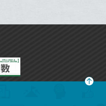
ェ
ェ
ェ
ェ
シ
シ
で
で
ー
ー
は
は
ア
ア
ア
ア
ェ
ェ
送
送
ク
ク
す
す
て
て
る
る
ア
ア
る
る
に
に
な
な
追
追
ブ
ブ
加
加
ッ
ッ
ク
ク
マ
マ
ー
ー
ク
ク
に
に
追
追
加
加
ペ
ー
ジ
上
部
へ