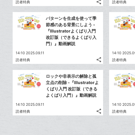
share
読者特典
読者特典
ッ
記
Twitter
ク
事
で
Facebook
を
マ
パターンを生成を使って季
シ
シ
で
LINE
ー
節感のある背景にしよう -
ェ
ェ
シ
で
『Illustratorよくばり入門
ク
は
ア
ア
ェ
改訂版（できるよくばり入
送
す
に
て
る
門）』動画解説
ア
る
追
な
14:10 2025.09.11
加
ブ
14:10 2025.0
share
読者特典
読者特典
ッ
記
Twitter
ク
事
で
Facebook
を
マ
ロックや非表示の解除と孤
シ
シ
で
LINE
ー
立点の削除 -『Illustratorよ
ェ
ェ
シ
で
くばり入門 改訂版（できる
ク
は
ア
ア
ェ
よくばり入門）』動画解説
送
す
に
て
る
ア
る
追
な
14:10 2025.09.11
14:10 2025.0
share
加
ブ
読者特典
読者特典
記
Twitter
ッ
事
で
Facebook
ク
を
シ
シ
で
LINE
マ