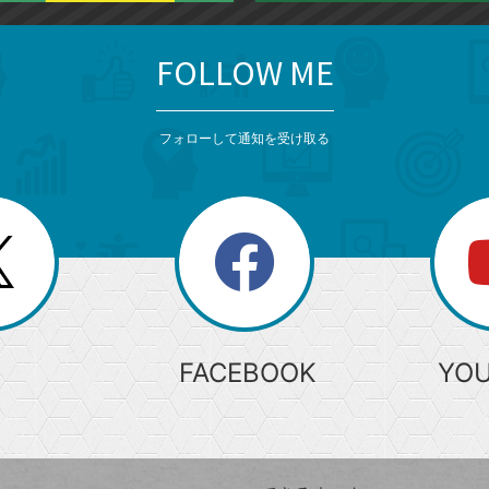
FOLLOW ME
フォローして通知を受け取る
search
検
索
FACEBOOK
YO