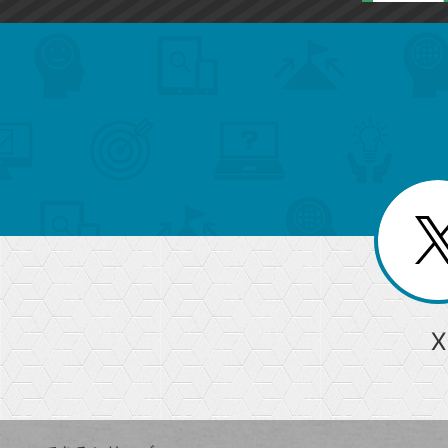
search
format_list_bulleted
検
カ
検
カ
索
テ
メ
ゴ
索
テ
ニ
リ
ュ
ー
ゴ
ー
一
を
覧
リ
閉
を
じ
閉
ー
る
じ
る
か
ら
急上昇ワード
X
探
Googleスプレッドシート
iPhone
VLOOKUP
す