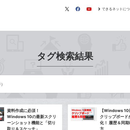
できるネットにつ
X（旧
Facebook
YouTube
Twitter）
タグ検索結果
ジ）
資料作成に必須！
【Windows 
Windows 10の最新スクリ
クリップボード
ーンショット機能と「切り
化！ 履歴＆同
取り＆スケッチ」
方