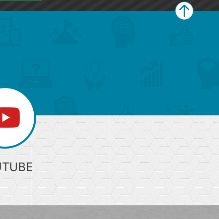
ペ
ー
ジ
上
部
へ
UTUBE