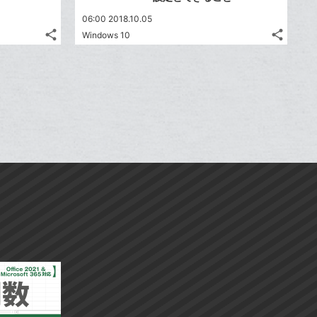
06:00 2018.10.05
share
share
Windows 10
記
記
Twitter
Twitte
事
事
で
で
Facebook
Faceb
を
を
シ
シ
シ
シ
で
で
LINE
LINE
ェ
ェ
ェ
ェ
シ
シ
で
で
は
は
ア
ア
ア
ア
ェ
ェ
送
送
す
す
て
て
る
る
ア
ア
る
る
な
な
ブ
ブ
ッ
ッ
ク
ク
マ
マ
ー
ー
ク
ク
に
に
追
追
加
加