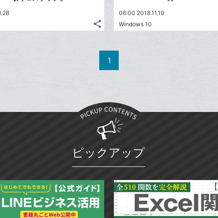
1.28
06:00 2018.11.19
share
Windows 10
記
Twitter
事
で
Facebook
を
シ
シ
で
LINE
1
ェ
ェ
シ
で
は
ア
ア
ェ
送
す
て
る
ア
る
な
ブ
ッ
ク
マ
ピックアップ
ー
ク
に
追
加