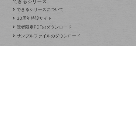
できるシリーズ
close
できるシリーズについて
閉
ト
じ
ッ
30周年特設サイト
る
プ
読者限定PDFのダウンロード
ペ
サンプルファイルのダウンロード
ー
ジ
連載
Excel Q&A
トイアンナ流仕
事術
PowerAutomate
ではじめる業務
の完全自動化
AI議事録作成術