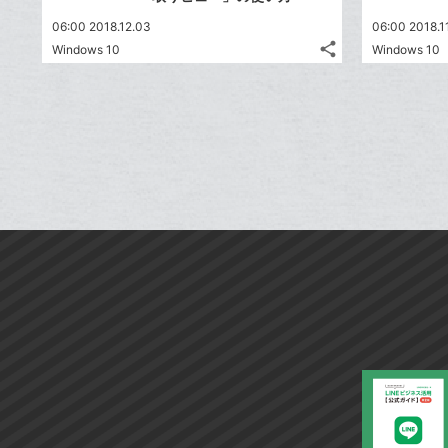
06:00 2018.12.03
06:00 2018.1
share
Windows 10
Windows 10
記
Twitter
事
で
Facebook
を
シ
シ
で
LINE
ェ
ェ
シ
で
は
ア
ア
ェ
送
す
て
る
ア
る
な
ブ
ッ
ク
マ
ー
ク
に
追
加