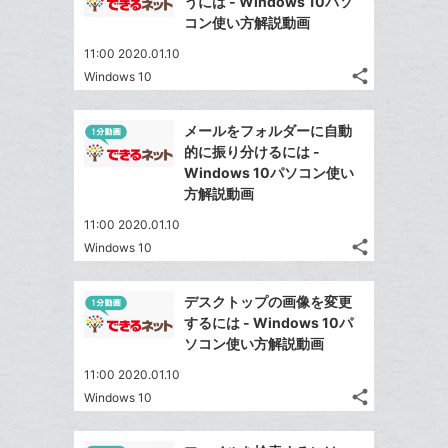
うには - Windows 10パソ
ェ
ェ
シ
で
ー
コン使い方解説動画
は
ア
ア
ェ
送
ク
す
て
11:00 2020.01.10
る
ア
る
に
な
share
Windows 10
記
Twitter
追
ブ
事
で
加
Facebook
ッ
を
メールをフォルダーに自動
シ
シ
で
ク
LINE
的に振り分けるには -
ェ
ェ
シ
マ
で
Windows 10パソコン使い
は
ア
ア
ェ
ー
方解説動画
送
す
て
る
ア
ク
る
な
11:00 2020.01.10
に
share
ブ
Windows 10
記
Twitter
追
ッ
事
で
加
Facebook
ク
を
デスクトップの画像を変更
シ
シ
で
LINE
マ
するには - Windows 10パ
ェ
ェ
シ
で
ー
ソコン使い方解説動画
は
ア
ア
ェ
送
ク
す
て
11:00 2020.01.10
る
ア
る
に
な
share
Windows 10
記
Twitter
追
ブ
事
で
加
Facebook
ッ
を