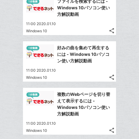
ファイルを検索するには -
シ
シ
で
ク
LINE
Windows 10パソコン使い
ェ
ェ
シ
マ
で
方解説動画
は
ア
ア
ェ
ー
送
す
て
11:00 2020.01.10
る
ア
ク
る
な
share
Windows 10
記
に
Twitter
ブ
事
追
で
Facebook
ッ
を
好みの曲を集めて再生する
加
シ
シ
で
ク
LINE
には - Windows 10パソコ
ェ
ェ
シ
マ
で
ン使い方解説動画
は
ア
ア
ェ
ー
送
す
て
11:00 2020.01.10
る
ア
ク
る
な
share
Windows 10
記
に
Twitter
ブ
事
追
で
Facebook
ッ
を
複数のWebページを切り替
加
シ
シ
で
ク
LINE
えて表示するには -
ェ
ェ
シ
マ
で
Windows 10パソコン使い
は
ア
ア
ェ
ー
方解説動画
送
す
て
る
ア
ク
る
な
11:00 2020.01.10
に
share
ブ
Windows 10
記
Twitter
追
ッ