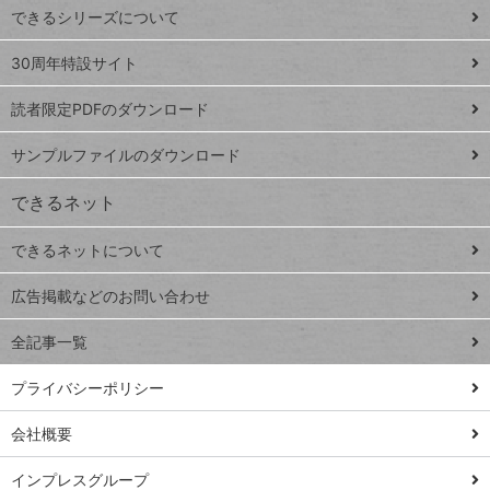
できるシリーズについて
Google
ト
スプレ
ッ
30周年特設サイト
ッドシ
プ
読者限定PDFのダウンロード
ート
ペ
iPhone
ー
サンプルファイルのダウンロード
VLOOKUP
ジ
できるネット
連載
できるネットについて
Excel Q&A
close
閉じ
トイアンナ流仕
広告掲載などのお問い合わせ
る
事術
全記事一覧
PowerAutomate
ではじめる業務
プライバシーポリシー
の完全自動化
会社概要
AI議事録作成術
Windows 11
インプレスグループ