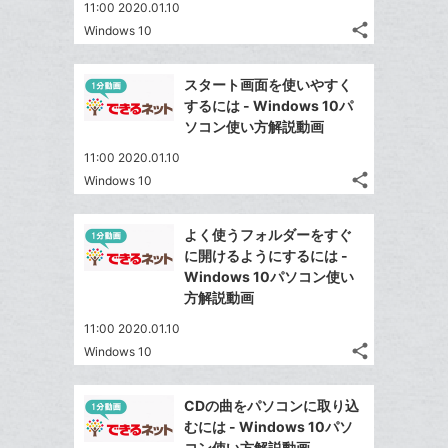
送
す
て
11:00 2020.01.10
る
ア
ク
る
な
share
Windows 10
記
に
Twitter
ブ
事
追
で
Facebook
ッ
を
スタート画面を使いやすく
加
シ
シ
で
ク
LINE
するには - Windows 10パ
ェ
ェ
シ
マ
で
ソコン使い方解説動画
は
ア
ア
ェ
ー
送
す
て
11:00 2020.01.10
る
ア
ク
る
な
share
Windows 10
記
に
Twitter
ブ
事
追
で
Facebook
ッ
を
よく使うフォルダーをすぐ
加
シ
シ
で
ク
LINE
に開けるようにするには -
ェ
ェ
シ
マ
で
Windows 10パソコン使い
は
ア
ア
ェ
ー
方解説動画
送
す
て
る
ア
ク
る
な
11:00 2020.01.10
に
share
ブ
Windows 10
記
Twitter
追
ッ
事
で
加
Facebook
ク
を
CDの曲をパソコンに取り込
シ
シ
で
LINE
マ
むには - Windows 10パソ
ェ
ェ
シ
で
コン使い方解説動画