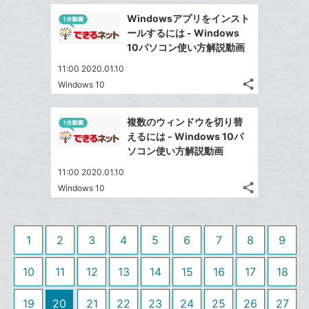
事
で
加
Facebook
ク
を
Windowsアプリをインスト
シ
シ
で
LINE
マ
ールするには - Windows
ェ
ェ
シ
で
ー
10パソコン使い方解説動画
は
ア
ア
ェ
送
ク
す
て
11:00 2020.01.10
る
ア
る
に
な
share
Windows 10
記
Twitter
追
ブ
事
で
加
Facebook
ッ
を
複数のウィンドウを切り替
シ
シ
で
ク
LINE
えるには - Windows 10パ
ェ
ェ
シ
マ
で
ソコン使い方解説動画
は
ア
ア
ェ
ー
送
す
て
11:00 2020.01.10
る
ア
ク
る
な
share
Windows 10
記
に
Twitter
ブ
事
追
で
Facebook
ッ
を
加
シ
シ
で
ク
LINE
1
2
3
4
5
6
7
8
9
ェ
ェ
シ
マ
で
は
ア
ア
ェ
ー
送
す
10
11
12
13
14
15
16
17
18
て
る
ア
ク
る
な
に
19
20
21
22
23
24
25
26
27
ブ