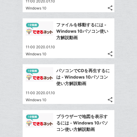
11:00 2020.01.10
share
Windows 10
記
Twitter
事
で
Facebook
を
ファイルを移動するには -
シ
シ
で
LINE
Windows 10パソコン使い
ェ
ェ
シ
で
方解説動画
は
ア
ア
ェ
送
す
て
11:00 2020.01.10
る
ア
る
な
share
Windows 10
記
Twitter
ブ
事
で
Facebook
ッ
を
パソコンでCDを再生するに
シ
シ
で
ク
LINE
は - Windows 10パソコン
ェ
ェ
シ
マ
で
使い方解説動画
は
ア
ア
ェ
ー
送
す
て
11:00 2020.01.10
る
ア
ク
る
な
share
Windows 10
記
に
Twitter
ブ
事
追
で
Facebook
ッ
を
ブラウザーで地図を表示す
加
シ
シ
で
ク
LINE
るには - Windows 10パソ
ェ
ェ
シ
マ
で
コン使い方解説動画
は
ア
ア
ェ
ー
送
す