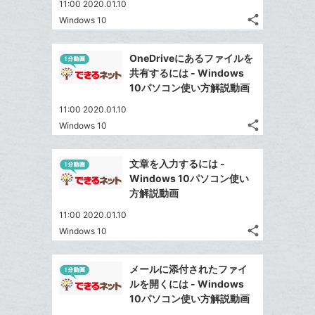
て
11:00 2020.01.10
る
ア
ク
る
な
share
Windows 10
記
に
Twitter
ブ
事
追
で
Facebook
ッ
を
OneDriveにあるファイルを
加
シ
シ
で
ク
LINE
共有するには - Windows
ェ
ェ
シ
マ
で
10パソコン使い方解説動画
は
ア
ア
ェ
ー
送
す
て
11:00 2020.01.10
る
ア
ク
る
な
share
Windows 10
記
に
Twitter
ブ
事
追
で
Facebook
ッ
を
文章を入力するには -
加
シ
シ
で
ク
LINE
Windows 10パソコン使い
ェ
ェ
シ
マ
で
方解説動画
は
ア
ア
ェ
ー
送
す
て
11:00 2020.01.10
る
ア
ク
る
な
share
Windows 10
記
に
Twitter
ブ
事
追
で
Facebook
ッ
を
メールに添付されたファイ
加
シ
シ
で
ク
LINE
ルを開くには - Windows
ェ
ェ
シ
マ
で
10パソコン使い方解説動画
は
ア
ア
ェ
ー