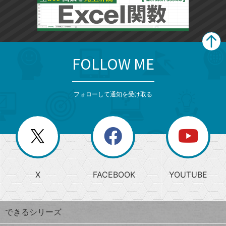
FOLLOW ME
search
format_list_bulleted
検
カ
検
カ
索
テ
メ
ゴ
索
テ
ニ
リ
フォローして通知を受け取る
ゴ
ュ
ー
ー
一
リ
を
覧
閉
を
ー
じ
閉
か
る
じ
る
search
ら
急
X
FACEBOOK
YOUTUBE
探
上
検
昇
索
す
ワ
できるシリーズ
ー
ド