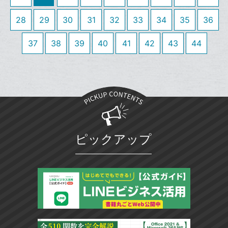
追
ッ
加
28
29
30
31
32
33
34
35
36
ク
マ
37
38
39
40
41
42
43
44
ー
ク
に
追
加
ピックアップ