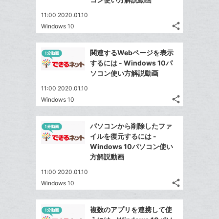
ー
は
ア
ア
ェ
送
ク
す
て
11:00 2020.01.10
る
ア
る
に
な
share
Windows 10
記
Twitter
追
ブ
事
で
加
Facebook
ッ
を
関連するWebページを表示
シ
シ
で
ク
LINE
するには - Windows 10パ
ェ
ェ
シ
マ
で
ソコン使い方解説動画
は
ア
ア
ェ
ー
送
す
て
11:00 2020.01.10
る
ア
ク
る
な
share
Windows 10
記
に
Twitter
ブ
事
追
で
Facebook
ッ
を
パソコンから削除したファ
加
シ
シ
で
ク
LINE
イルを復元するには -
ェ
ェ
シ
マ
で
Windows 10パソコン使い
は
ア
ア
ェ
ー
方解説動画
送
す
て
る
ア
ク
る
な
11:00 2020.01.10
に
share
ブ
Windows 10
記
Twitter
追
ッ
事
で
加
Facebook
ク
を
複数のアプリを連携して使
シ
シ
で
LINE
マ