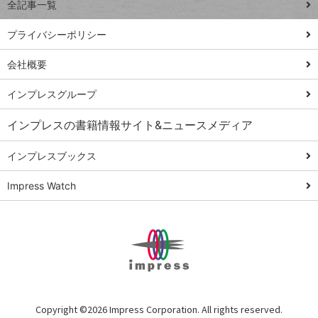
全記事一覧
PowerAutomate
ではじめる業務
プライバシーポリシー
の完全自動化
会社概要
AI議事録作成術
Windows 11
インプレスグループ
Q&A
インプレスの書籍情報サイト&ニュースメディア
Teams踏み込み
活用術
インプレスブックス
Excel講師の仕事
Impress Watch
術
エクセル時短
パワポ時短
Windows Tips
神保町ペロリ旅
俺のメルカリ
Copyright ©
2026 Impress Corporation. All rights reserved.