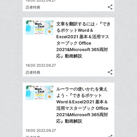
16:00 2022.09.27
ッ
share
読者特典
ク
記
Twitter
マ
事
で
Facebook
を
ー
文章を翻訳するには -『でき
シ
シ
で
LINE
るポケットWord＆
ク
ェ
ェ
シ
で
Excel2021 基本＆活用マス
は
に
ア
ア
ェ
ターブック Office
送
す
て
追
る
2021&Microsoft 365両対
ア
る
な
加
応』動画解説
ブ
16:00 2022.09.27
ッ
share
読者特典
ク
記
Twitter
マ
事
で
Facebook
を
ー
ルーラーの使いかたを覚え
シ
シ
で
LINE
よう -『できるポケット
ク
ェ
ェ
シ
で
Word＆Excel2021 基本＆
は
に
ア
ア
ェ
活用マスターブック Office
送
す
て
追
る
2021&Microsoft 365両対
ア
る
な
加
応』動画解説
ブ
16:00 2022.09.27
ッ