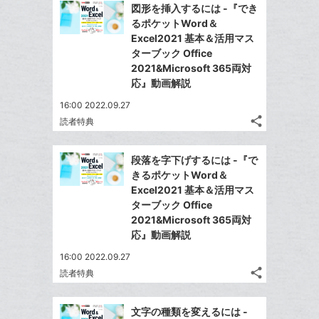
Facebook
を
ー
図形を挿入するには -『でき
シ
シ
で
LINE
るポケットWord＆
ク
ェ
ェ
シ
で
Excel2021 基本＆活用マス
は
に
ア
ア
ェ
ターブック Office
送
す
て
追
る
2021&Microsoft 365両対
ア
る
な
加
応』動画解説
ブ
16:00 2022.09.27
ッ
share
読者特典
ク
記
Twitter
マ
事
で
Facebook
を
ー
段落を字下げするには -『で
シ
シ
で
LINE
きるポケットWord＆
ク
ェ
ェ
シ
で
Excel2021 基本＆活用マス
は
に
ア
ア
ェ
ターブック Office
送
す
て
追
る
2021&Microsoft 365両対
ア
る
な
加
応』動画解説
ブ
16:00 2022.09.27
ッ
share
読者特典
ク
記
Twitter
マ
事
で
Facebook
を
ー
文字の種類を変えるには -
シ