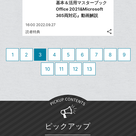
ア
ェ
基本＆活用マスターブック
送
す
て
追
る
Office 2021&Microsoft
ア
る
な
加
365両対応』動画解説
ブ
16:00 2022.09.27
ッ
share
読者特典
ク
記
Twitter
マ
事
で
Facebook
を
ー
シ
シ
で
LINE
1
2
3
4
5
6
7
8
9
ク
ェ
ェ
シ
で
は
に
ア
ア
ェ
送
す
10
11
12
13
て
追
る
ア
る
な
加
ブ
ッ
ク
マ
ー
ク
ピックアップ
に
追