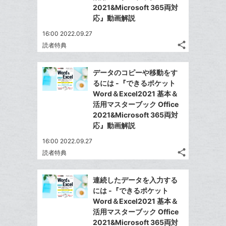
2021&Microsoft 365両対
応』動画解説
16:00 2022.09.27
share
読者特典
記
Twitter
事
で
Facebook
を
データのコピーや移動をす
シ
シ
で
LINE
るには -『できるポケット
ェ
ェ
シ
で
Word＆Excel2021 基本＆
は
ア
ア
ェ
活用マスターブック Office
送
す
て
る
2021&Microsoft 365両対
ア
る
な
応』動画解説
ブ
16:00 2022.09.27
ッ
share
読者特典
ク
記
Twitter
マ
事
で
Facebook
を
ー
連続したデータを入力する
シ
シ
で
LINE
には -『できるポケット
ク
ェ
ェ
シ
で
Word＆Excel2021 基本＆
は
に
ア
ア
ェ
活用マスターブック Office
送
す
て
追
る
2021&Microsoft 365両対
ア
る