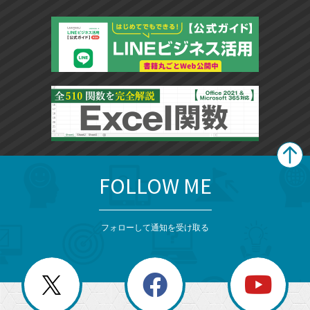
加
FOLLOW ME
search
format_list_bulleted
検
カ
検
カ
索
テ
メ
ゴ
索
テ
ニ
リ
フォローして通知を受け取る
ゴ
ュ
ー
ー
一
リ
を
覧
閉
を
ー
じ
閉
か
る
じ