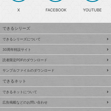
る
search
ら
急
X
FACEBOOK
YOUTUBE
探
上
検
昇
索
す
ワ
できるシリーズ
ー
ド
できるシリーズについて
Google
ト
スプレ
ッ
30周年特設サイト
ッドシ
プ
読者限定PDFのダウンロード
ート
ペ
iPhone
ー
サンプルファイルのダウンロード
VLOOKUP
ジ
できるネット
連載
できるネットについて
Excel Q&A
close
閉じ
トイアンナ流仕
広告掲載などのお問い合わせ
る
事術