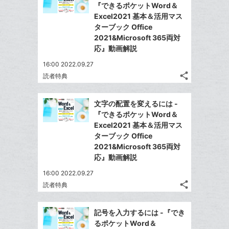
シ
で
LINE
『できるポケットWord＆
ク
ェ
ェ
シ
で
Excel2021 基本＆活用マス
は
に
ア
ア
ェ
ターブック Office
送
す
て
追
る
2021&Microsoft 365両対
ア
る
な
加
応』動画解説
ブ
16:00 2022.09.27
ッ
share
読者特典
ク
記
Twitter
マ
事
で
Facebook
を
ー
文字の配置を変えるには -
シ
シ
で
LINE
『できるポケットWord＆
ク
ェ
ェ
シ
で
Excel2021 基本＆活用マス
は
に
ア
ア
ェ
ターブック Office
送
す
て
追
る
2021&Microsoft 365両対
ア
る
な
加
応』動画解説
ブ
16:00 2022.09.27
ッ
share
読者特典
ク
記
Twitter
マ
事
で
Facebook
を
ー
記号を入力するには -『でき
シ
シ
で
LINE
るポケットWord＆
ク
ェ