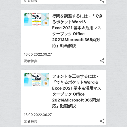
share
読者特典
ク
記
Twitter
マ
事
で
Facebook
を
ー
行間を調整するには -『でき
シ
シ
で
LINE
るポケットWord＆
ク
ェ
ェ
シ
で
Excel2021 基本＆活用マス
は
に
ア
ア
ェ
ターブック Office
送
す
て
追
る
2021&Microsoft 365両対
ア
る
な
加
応』動画解説
ブ
16:00 2022.09.27
ッ
share
読者特典
ク
記
Twitter
マ
事
で
Facebook
を
ー
フォントを工夫するには -
シ
シ
で
LINE
『できるポケットWord＆
ク
ェ
ェ
シ
で
Excel2021 基本＆活用マス
は
に
ア
ア
ェ
ターブック Office
送
す
て
追
る
2021&Microsoft 365両対
ア
る
な
加
応』動画解説
ブ
16:00 2022.09.27
ッ
share
読者特典
ク
記
Twitter