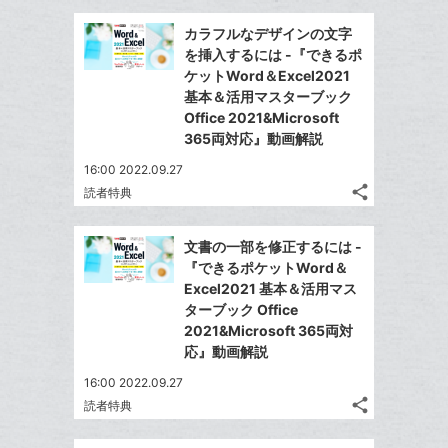
マ
事
で
Facebook
を
ー
カラフルなデザインの文字
シ
シ
で
LINE
を挿入するには -『できるポ
ク
ェ
ェ
シ
で
ケットWord＆Excel2021
は
に
ア
ア
ェ
基本＆活用マスターブック
送
す
て
追
る
Office 2021&Microsoft
ア
る
な
加
365両対応』動画解説
ブ
16:00 2022.09.27
ッ
share
読者特典
ク
記
Twitter
マ
事
で
Facebook
を
ー
文書の一部を修正するには -
シ
シ
で
LINE
『できるポケットWord＆
ク
ェ
ェ
シ
で
Excel2021 基本＆活用マス
は
に
ア
ア
ェ
ターブック Office
送
す
て
追
る
2021&Microsoft 365両対
ア
る
な
加
応』動画解説
ブ
16:00 2022.09.27
ッ
share
読者特典
ク
記
Twitter
マ
事
で