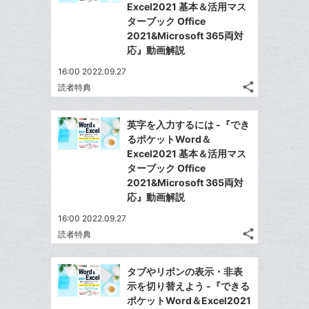
ェ
シ
で
Excel2021 基本＆活用マス
は
に
ア
ア
ェ
ターブック Office
送
す
て
追
る
2021&Microsoft 365両対
ア
る
な
加
応』動画解説
ブ
16:00 2022.09.27
ッ
share
読者特典
ク
記
Twitter
マ
事
で
Facebook
を
ー
英字を入力するには -『でき
シ
シ
で
LINE
るポケットWord＆
ク
ェ
ェ
シ
で
Excel2021 基本＆活用マス
は
に
ア
ア
ェ
ターブック Office
送
す
て
追
る
2021&Microsoft 365両対
ア
る
な
加
応』動画解説
ブ
16:00 2022.09.27
ッ
share
読者特典
ク
記
Twitter
マ
事
で
Facebook
を
ー
タブやリボンの表示・非表
シ
シ
で
LINE
示を切り替えよう -『できる
ク
ェ
ェ
シ
で
ポケットWord＆Excel2021
は
に
ア