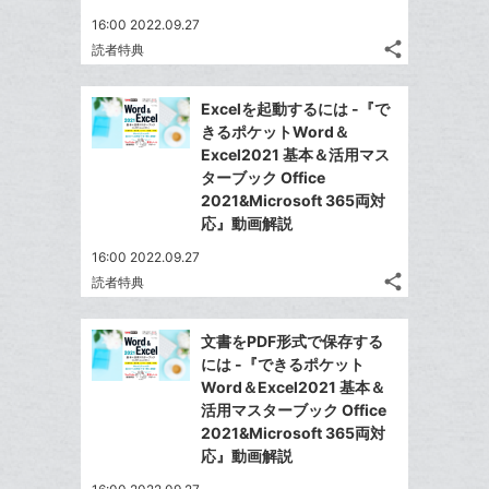
ブ
16:00 2022.09.27
ッ
share
読者特典
ク
記
Twitter
マ
事
で
Facebook
を
ー
Excelを起動するには -『で
シ
シ
で
LINE
きるポケットWord＆
ク
ェ
ェ
シ
で
Excel2021 基本＆活用マス
は
に
ア
ア
ェ
ターブック Office
送
す
て
追
る
2021&Microsoft 365両対
ア
る
な
加
応』動画解説
ブ
16:00 2022.09.27
ッ
share
読者特典
ク
記
Twitter
マ
事
で
Facebook
を
ー
文書をPDF形式で保存する
シ
シ
で
LINE
には -『できるポケット
ク
ェ
ェ
シ
で
Word＆Excel2021 基本＆
は
に
ア
ア
ェ
活用マスターブック Office
送
す
て
追
る
2021&Microsoft 365両対
ア
る
な
加
応』動画解説
ブ