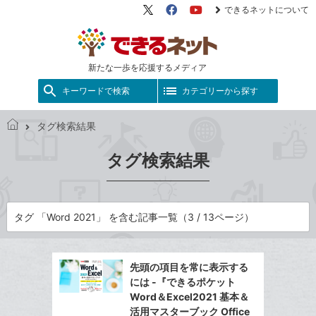
できるネットについて
X（旧
Facebook
YouTube
Twitter）
新たな一歩を応援するメディア
キーワードで検索
カテゴリーから探す
タグ検索結果
で
き
タグ検索結果
る
ネ
ッ
ト
タグ 「Word 2021」 を含む記事一覧（3 / 13ページ）
先頭の項目を常に表示する
には -『できるポケット
Word＆Excel2021 基本＆
活用マスターブック Office