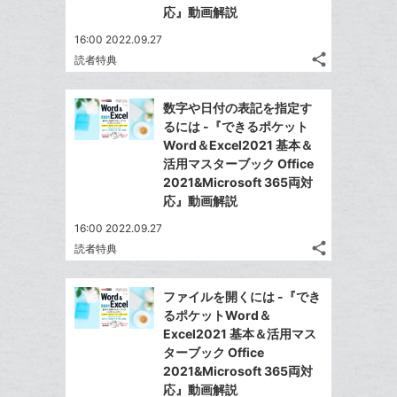
な
加
応』動画解説
ブ
16:00 2022.09.27
ッ
share
読者特典
ク
記
Twitter
マ
事
で
Facebook
を
ー
数字や日付の表記を指定す
シ
シ
で
LINE
るには -『できるポケット
ク
ェ
ェ
シ
で
Word＆Excel2021 基本＆
は
に
ア
ア
ェ
活用マスターブック Office
送
す
て
追
る
2021&Microsoft 365両対
ア
る
な
加
応』動画解説
ブ
16:00 2022.09.27
ッ
share
読者特典
ク
記
Twitter
マ
事
で
Facebook
を
ー
ファイルを開くには -『でき
シ
シ
で
LINE
るポケットWord＆
ク
ェ
ェ
シ
で
Excel2021 基本＆活用マス
は
に
ア
ア
ェ
ターブック Office
送
す
て
追
る
2021&Microsoft 365両対
ア
る
な
加
応』動画解説