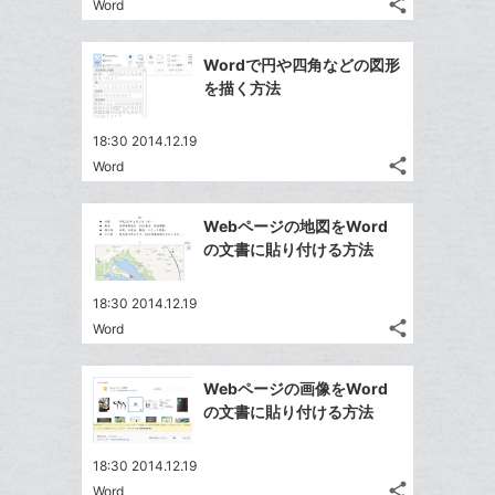
な
share
Word
記
Twitter
に
ブ
事
で
追
Facebook
ッ
を
Wordで円や四角などの図形
シ
加
シ
で
ク
LINE
を描く方法
ェ
ェ
シ
マ
で
は
ア
ア
ェ
ー
送
す
て
18:30 2014.12.19
る
ア
ク
る
share
な
Word
記
Twitter
に
ブ
事
で
追
Facebook
ッ
を
Webページの地図をWord
シ
加
シ
で
LINE
ク
の文書に貼り付ける方法
ェ
ェ
シ
で
マ
は
ア
ア
ェ
送
ー
す
て
18:30 2014.12.19
る
ア
る
ク
share
な
Word
記
Twitter
に
ブ
事
で
Facebook
追
ッ
を
Webページの画像をWord
シ
シ
で
加
LINE
ク
の文書に貼り付ける方法
ェ
ェ
シ
で
マ
は
ア
ア
ェ
送
ー
す
て
18:30 2014.12.19
る
ア
る
ク
share
な
Word