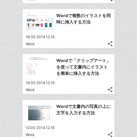
記
Twitter
に
ブ
事
で
Facebook
追
ッ
を
Wordで複数のイラストを同
シ
シ
で
加
LINE
ク
時に挿入する方法
ェ
ェ
シ
で
マ
は
ア
ア
ェ
送
ー
す
て
18:30 2014.12.19
る
ア
る
ク
share
な
Word
記
Twitter
に
ブ
事
で
Facebook
追
ッ
を
Wordで「クリップアート」
シ
シ
で
加
LINE
ク
を使って文書内にイラスト
ェ
ェ
シ
で
マ
を簡単に挿入する方法
は
ア
ア
ェ
送
ー
す
て
18:30 2014.12.19
る
ア
る
ク
な
share
Word
記
Twitter
に
ブ
事
で
追
Facebook
ッ
を
Wordで文書内の写真の上に
シ
加
シ
で
ク
LINE
文字を入力する方法
ェ
ェ
シ
マ
で
は
ア
ア
ェ
ー
送
す
て
12:00 2014.12.19
る
ア
ク
る
share
な
Word