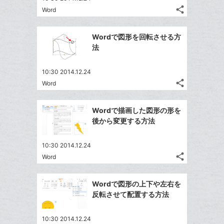
る
ア
る
ク
share
な
Word
記
Twitter
に
ブ
事
で
Facebook
追
ッ
を
Wordで図形を回転させる方
シ
シ
で
加
LINE
ク
法
ェ
ェ
シ
で
マ
は
ア
ア
ェ
送
ー
す
て
10:30 2014.12.24
る
ア
る
ク
share
な
Word
記
Twitter
に
ブ
事
で
Facebook
追
ッ
を
Wordで描画した図形の形を
シ
シ
で
加
LINE
ク
後から変更する方法
ェ
ェ
シ
で
マ
は
ア
ア
ェ
送
ー
す
て
10:30 2014.12.24
る
ア
る
ク
share
な
Word
記
Twitter
に
ブ
事
で
Facebook
追
ッ
を
Wordで図形の上下や左右を
シ
シ
で
加
LINE
ク
反転させて配置する方法
ェ
ェ
シ
で
マ
は
ア
ア
ェ
送
ー
す
て
10:30 2014.12.24