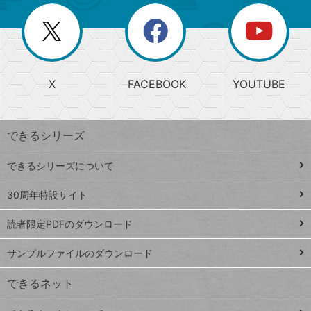
リ
を
覧
閉
を
ー
じ
閉
か
る
じ
る
search
ら
急
X
FACEBOOK
YOUTUBE
探
上
検
昇
索
す
ワ
できるシリーズ
ー
ド
できるシリーズについて
Google
ト
スプレ
ッ
30周年特設サイト
ッドシ
プ
読者限定PDFのダウンロード
ート
ペ
iPhone
ー
サンプルファイルのダウンロード
VLOOKUP
ジ
できるネット
連載