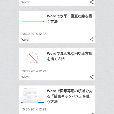
る
ア
る
ク
share
な
Word
記
Twitter
に
ブ
事
で
Facebook
追
ッ
を
Wordで水平・垂直な線を描
シ
シ
で
加
LINE
ク
く方法
ェ
ェ
シ
で
マ
は
ア
ア
ェ
送
ー
す
て
10:30 2014.12.22
る
ア
る
ク
share
な
Word
記
Twitter
に
ブ
事
で
Facebook
追
ッ
を
Wordで真ん丸な円や正方形
シ
シ
で
加
LINE
ク
を描く方法
ェ
ェ
シ
で
マ
は
ア
ア
ェ
送
ー
す
て
10:30 2014.12.22
る
ア
る
ク
share
な
Word
記
Twitter
に
ブ
事
で
Facebook
追
ッ
を
Wordで図形専用の領域であ
シ
シ
で
加
LINE
ク
る「描画キャンバス」を使
ェ
ェ
シ
で
マ
う方法
は
ア
ア
ェ
送
ー
す
て
10:30 2014.12.22
る
ア
る
ク