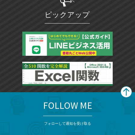
に
追
ピックアップ
加
FOLLOW ME
search
format_list_bulleted
検
カ
検
カ
索
テ
メ
ゴ
索
テ
ニ
リ
フォローして通知を受け取る
ゴ
ュ
ー
ー
一