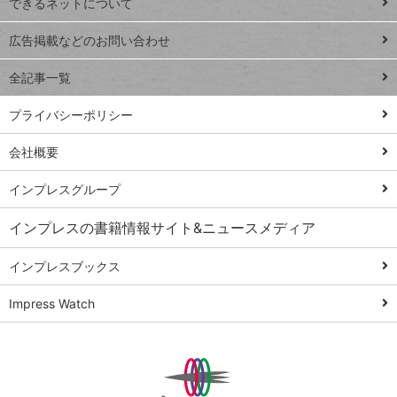
できるネットについて
Excel Q&A
close
閉じ
トイアンナ流仕
広告掲載などのお問い合わせ
る
事術
全記事一覧
PowerAutomate
ではじめる業務
プライバシーポリシー
の完全自動化
会社概要
AI議事録作成術
Windows 11
インプレスグループ
Q&A
インプレスの書籍情報サイト&ニュースメディア
Teams踏み込み
活用術
インプレスブックス
Excel講師の仕事
Impress Watch
術
エクセル時短
パワポ時短
Windows Tips