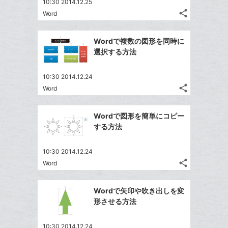
10:30 2014.12.25
share
Word
記
Twitter
事
で
Facebook
を
Wordで複数の図形を同時に
シ
シ
で
LINE
選択する方法
ェ
ェ
シ
で
は
ア
ア
ェ
送
す
て
10:30 2014.12.24
る
ア
る
share
な
Word
記
Twitter
ブ
事
で
Facebook
ッ
を
Wordで図形を簡単にコピー
シ
シ
で
LINE
ク
する方法
ェ
ェ
シ
で
マ
は
ア
ア
ェ
送
ー
す
て
10:30 2014.12.24
る
ア
る
ク
share
な
Word
記
Twitter
に
ブ
事
で
Facebook
追
ッ
を
Wordで矢印や吹き出しを変
シ
シ
で
加
LINE
ク
形させる方法
ェ
ェ
シ
で
マ
は
ア
ア
ェ
送
ー
す
て
10:30 2014.12.24