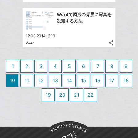
記
Twitter
に
ブ
事
で
追
Facebook
ッ
を
Wordで図形の背景に写真を
シ
加
シ
で
LINE
ク
設定する方法
ェ
ェ
シ
で
マ
は
ア
ア
ェ
送
ー
す
て
12:00 2014.12.19
る
ア
る
ク
share
な
Word
記
Twitter
に
ブ
事
で
Facebook
追
ッ
を
シ
シ
で
加
LINE
ク
1
2
3
4
5
6
7
8
9
ェ
ェ
シ
で
マ
は
ア
ア
ェ
送
ー
す
10
11
12
13
14
15
16
17
18
て
る
ア
る
ク
な
19
20
21
22
に
ブ
追
ッ
加
ク
マ
ー
ク