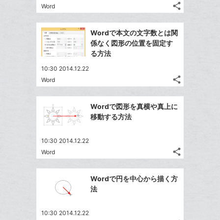
る
ア
る
ク
share
な
Word
記
Twitter
に
ブ
事
で
Facebook
追
ッ
を
Wordで本文の文字数とは関
シ
シ
で
加
LINE
ク
係なく図形の位置を固定す
ェ
ェ
シ
で
マ
る方法
は
ア
ア
ェ
送
ー
す
て
10:30 2014.12.22
る
ア
る
ク
な
share
Word
記
Twitter
に
ブ
事
で
追
Facebook
ッ
を
Wordで図形を真横や真上に
シ
加
シ
で
ク
LINE
移動する方法
ェ
ェ
シ
マ
で
は
ア
ア
ェ
ー
送
す
て
10:30 2014.12.22
る
ア
ク
る
share
な
Word
記
Twitter
に
ブ
事
で
追
Facebook
ッ
を
Wordで円を中心から描く方
シ
加
シ
で
LINE
ク
法
ェ
ェ
シ
で
マ
は
ア
ア
ェ
送
ー
す
て
10:30 2014.12.22