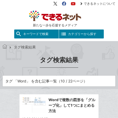
できるネットについて
X（旧
Facebook
YouTube
Twitter）
新たな一歩を応援するメディア
キーワードで検索
カテゴリーから探す
タグ検索結果
で
き
タグ検索結果
る
ネ
ッ
ト
タグ 「Word」 を含む記事一覧（10 / 22ページ）
Wordで複数の図形を「グル
ープ化」して1つにまとめる
方法